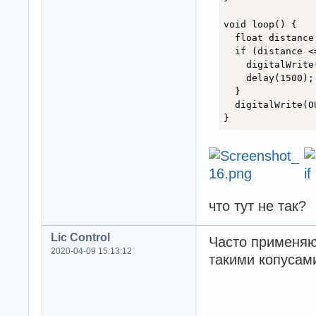
void loop() {

  float distance
  if (distance <=
    digitalWrite(
    delay(1500);

  }

  digitalWrite(OU
}
что тут не так?
Lic Control
Часто применяю
2020-04-09 15:13:12
такими копусам