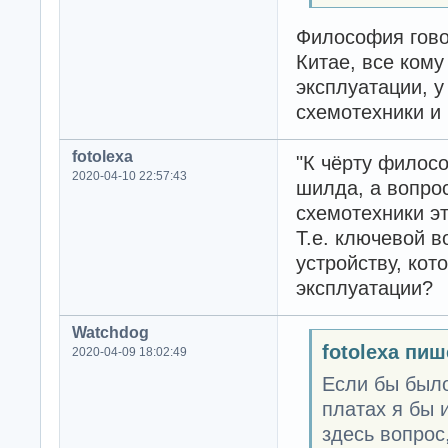
Философия гово
Китае, все ком
эксплуатации, у
схемотехники и
fotolexa
"К чёрту филос
2020-04-10 22:57:43
шилда, а вопро
схемотехники эт
Т.е. ключевой 
устройству, ко
эксплуатации?
Watchdog
fotolexa пиш
2020-04-09 18:02:49
Если бы было
платах я бы 
здесь вопрос