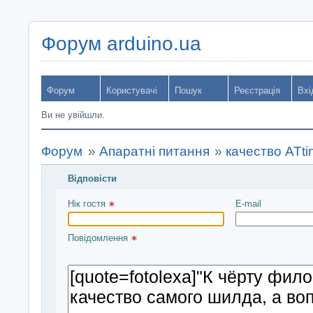
Форум arduino.ua
Форум
Користувачі
Пошук
Реєстрація
Вхі
Ви не увійшли.
Форум
»
Апаратні питання
»
качество ATti
Відповісти
Введіть повідомлення і натисніть Надіслати
Нік гостя 
E-mail
Повідомлення 