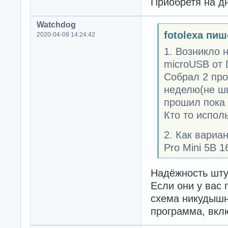
Приобретя на дн
Watchdog
fotolexa пиш
2020-04-09 14:24:42
1. Возникло 
microUSB от D
Собрал 2 про
неделю(не шь
прошил пока 
Кто то испол
2. Как вариа
Pro Mini 5В 
Надёжность шту
Если они у вас 
схема никудышн
программа, вкл