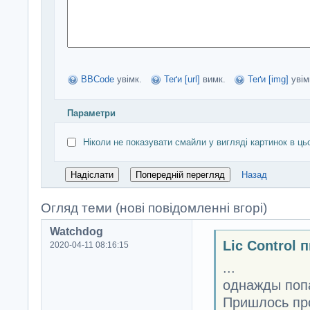
BBCode
увімк.
Теґи [url]
вимк.
Теґи [img]
увім
Параметри
Ніколи не показувати смайли у вигляді картинок в ць
Назад
Огляд теми (нові повідомленні вгорі)
Watchdog
Lic Control 
2020-04-11 08:16:15
...
однажды поп
Пришлось про