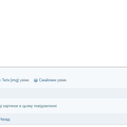
Теґи [img]
увімк.
Смайлики
увімк.
ді картинок в цьому повідомленні
Назад