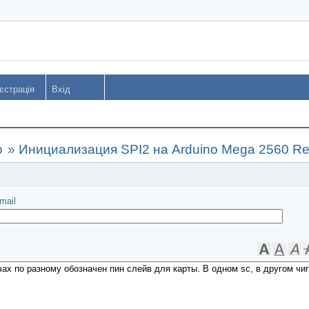
єстрація
Вхід
o
»
Инициализация SPI2 на Arduino Mega 2560 R
іслати
mail