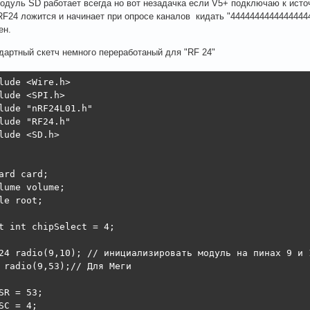
одуль SD работает всегда но вот незадачка если V5+ подключаю к исто
F24 ложится и начинает при опросе каналов кидать "44444444444444444
ен.
дартный скетч немного переработаный для "RF 24"
lude <Wire.h>

lude <SPI.h>

lude "nRF24L01.h"

lude "RF24.h"

lude <SD.h>

ard card;

lume volume;

le root;

t int chipSelect = 4;

24 radio(9,10); // инициализировать модуль на пинах 9 и 1
 radio(9,53);// Для Меги

SR = 53;

SC = 4;
