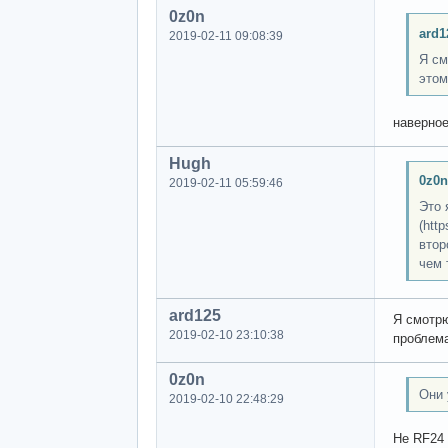
0z0n
ard1
2019-02-11 09:08:39
Я см
этом
наверное
Hugh
0z0n
2019-02-11 05:59:46
Это 
(htt
втор
чем 
ard125
Я смотрю
2019-02-10 23:10:38
проблем
0z0n
Они 
2019-02-10 22:48:29
Не RF24 