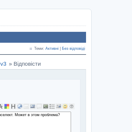
Теми:
Активні
|
Без відповіді
ev3
»
Відповісти