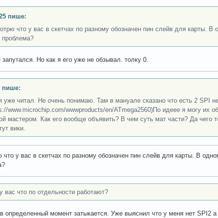
25 пише:
отрю что у вас в скетчах по разному обозначен пин слейв для карты. В 
 проблема?
 запутался. Но как я его уже не обзывал. толку 0.
 пише:
я уже читал. Не очень понимаю. Там в мануале сказано что есть 2 SPI н
ps://www.microchip.com/wwwproducts/en/ATmega2560)По идеее я могу их о
ой мастером. Как его вообще объявить? В чем суть мат части? Да чего т
тут вики.
 что у вас в скетчах по разному обозначен пин слейв для карты. В одно
а?
у вас что по отдельности работают?
в определенный момент затыкается. Уже выяснил что у меня нет SPI2 а