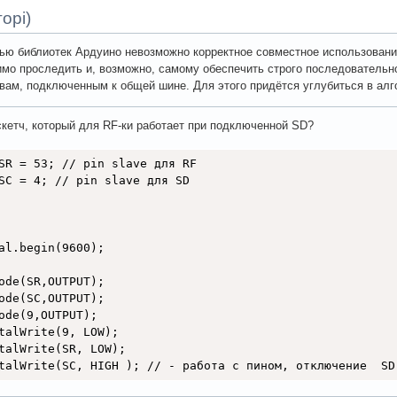
орі)
ю библиотек Ардуино невозможно корректное совместное использовани
мо проследить и, возможно, самому обеспечить строго последовательн
вам, подключенным к общей шине. Для этого придётся углубиться в ал
кетч, который для RF-ки работает при подключенной SD?
SR = 53; // pin slave для RF

SC = 4; // pin slave для SD

al.begin(9600);

ode(SR,OUTPUT);

ode(SC,OUTPUT);

ode(9,OUTPUT);

talWrite(9, LOW);

talWrite(SR, LOW);

talWrite(SC, HIGH ); // - работа с пином, отключение  SD