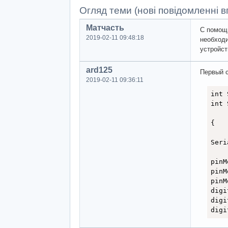
Огляд теми (нові повідомленні вг
Матчасть
С помощь
2019-02-11 09:48:18
необходи
устройст
ard125
Первый с
2019-02-11 09:36:11
int 
int 
{

Seri
pinM
pinM
pinM
digi
digi
digi