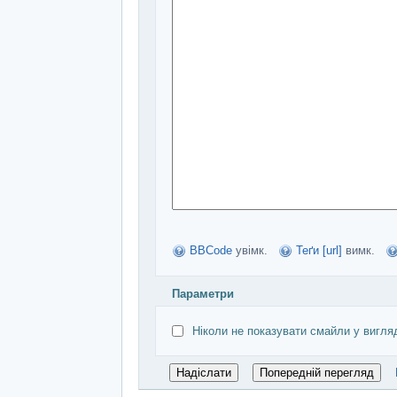
BBCode
увімк.
Теґи [url]
вимк.
Параметри
Ніколи не показувати смайли у вигля