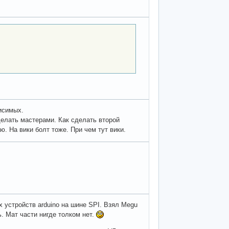
висимых.
делать мастерами. Как сделать второй
ю. На вики болт тоже. При чем тут вики.
х устройств arduino на шине SPI. Взял Megu
ь. Мат части нигде толком нет.