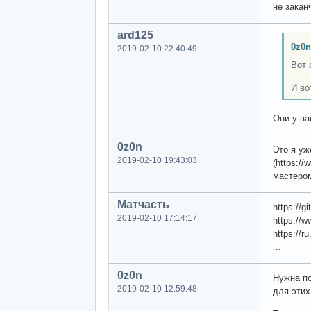
не закан
ard125
0z0n
2019-02-10 22:40:49
Вот 
И во
Они у ва
0z0n
Это я уж
2019-02-10 19:43:03
(https:/
мастером
Матчасть
https://g
2019-02-10 17:14:17
https://
https://r
...
0z0n
Нужна по
2019-02-10 12:59:48
для этих