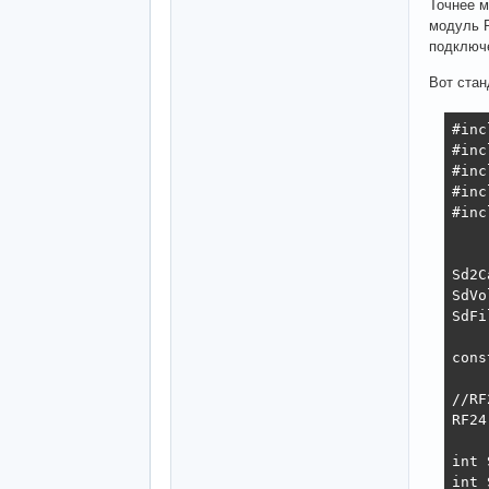
Точнее м
модуль R
подключ
Вот стан
#inc
#inc
#inc
#inc
#inc
Sd2C
SdVo
SdFi
cons
//RF
RF24
int 
int 