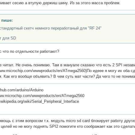
чивает сесию а втупую держиш шину. Из за этого масса проблем.
 пише:
стандартный скетч немного переработаный для "RF 24"
т для SD
с что по отдельности работают?
е читал. Не очень понимаю. Там в мануале сказано что есть 2 SPI неза
/www.microchip.com/wwwproducts/en/ATmega2560)По идеее я могу их оба с
. Как его вообще объявить? В чем суть мат части? Да чего то не понима
ithub.com/arduino/Arduino
www.microchip.com/wwwproducts/en/ATmega2560
u.wikipedia.org/wiki/Serial_Peripheral_Interface
мощь с этим вопросом т.к. модуль micro sd card блокирует работу други
 целей но не могу поднять SPI2 помогите кто соображает как это сделат