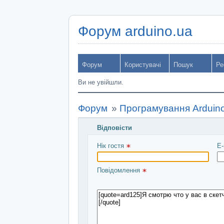
Форум arduino.ua
Форум
Користувачі
Пошук
Ре
Ви не увійшли.
Форум
»
Програмування Arduin
Відповісти
Введіть повідомлення і натисніть Над
Нік гостя 
E-
Повідомлення 