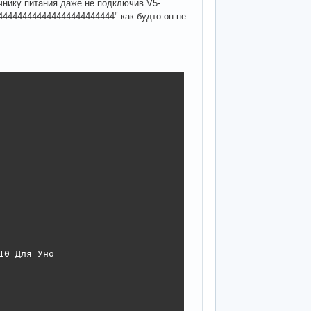
чнику питания даже не подключив V5-
44444444444444444444444" как будто он не
0 Для Уно
