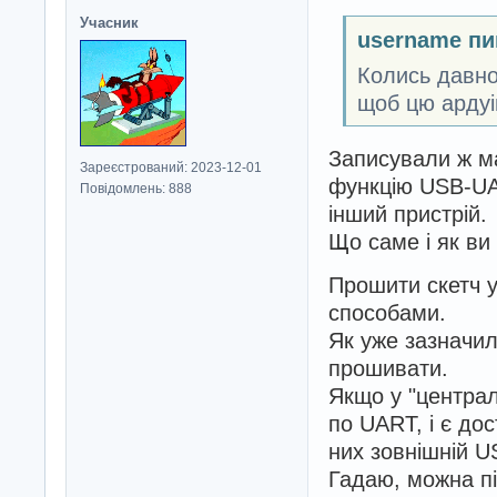
Учасник
username пи
Колись давно 
щоб цю ардуі
Записували ж м
Зареєстрований: 2023-12-01
функцію USB-UA
Повідомлень: 888
інший пристрій.
Що саме і як ви
Прошити скетч у
способами.
Як уже зазначил
прошивати.
Якщо у "централ
по UART, і є до
них зовнішній 
Гадаю, можна пі