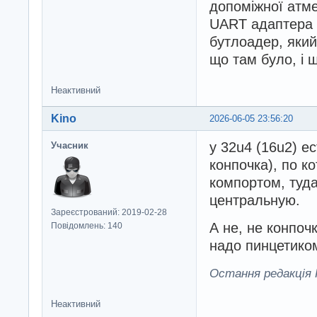
допоміжної атме
UART адаптера "
бутлоадер, який
що там було, і 
Неактивний
Kino
2026-06-05 23:56:20
у 32u4 (16u2) е
Учасник
конпочка), по к
компортом, туда
центральную.
Зареєстрований: 2019-02-28
А не, не конпоч
Повідомлень: 140
надо пинцетико
Остання редакція K
Неактивний