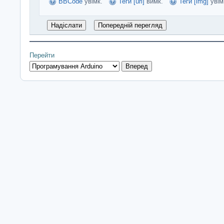
BBCode
увімк.
Теґи [url]
вимк.
Теґи [img]
увім
Перейти