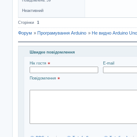
Повідомлень: 59
Неактивний
Сторінки
1
Форум
»
Програмування Arduino
»
Не видно Arduino Un
Швидке повідомлення
Введіть повідомлення і натисніть Надіслати
Нік гостя 
E-mail
Повідомлення 