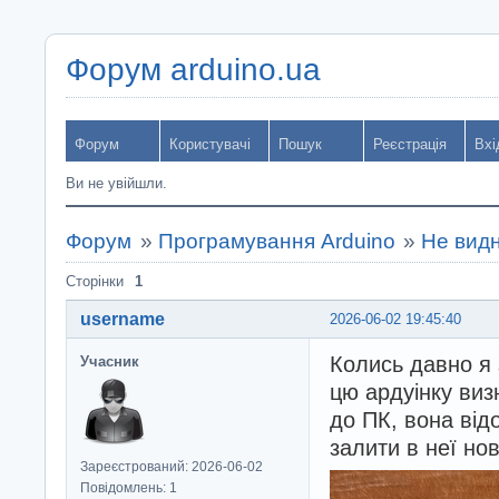
Форум arduino.ua
Форум
Користувачі
Пошук
Реєстрація
Вхі
Ви не увійшли.
Форум
»
Програмування Arduino
»
Не видн
Сторінки
1
username
2026-06-02 19:45:40
Колись давно я 
Учасник
цю ардуінку виз
до ПК, вона від
залити в неї нов
Зареєстрований: 2026-06-02
Повідомлень: 1