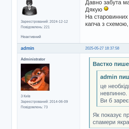
Давно забута ма
Дякую
На старовинних
Зареєстрований: 2024-12-12
капча з схемою,
Повідомлень: 221
Неактивний
admin
2025-05-27 18:37:58
Administrator
Вастко пише
admin пи
це необхід
невпинно.
З Київ
Ви б зареє
Зареєстрований: 2014-06-09
Повідомлень: 73
Як показує п
спамери якраз