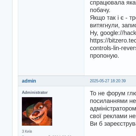
спрацювала якас
побачу.
Якщо так і є - т
витягнули, запи
Ну, google://hac
https://bitzero.
controls-lin-rev
пропоную.
admin
2025-05-27 18:20:39
То не форум глю
Administrator
посиланнями не 
адміністратором
свої реклами н
Ви б зареєструв
З Київ