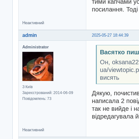
тими капчами у
посилання. Тоді 
Неактивний
admin
2025-05-27 18:44:39
Administrator
Васятко пиш
Он, oksana22 
ua/viewtopic.
висять
З Київ
Дякую, почистив.
Зареєстрований: 2014-06-09
Повідомлень: 73
написала 2 пові
так не вийде і 
відредагувала й
Неактивний