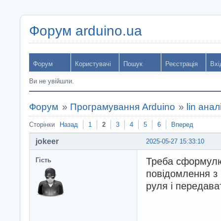
Форум arduino.ua
Форум
Користувачі
Пошук
Реєстрація
Вхі
Ви не увійшли.
Форум
»
Програмування Arduino
»
lin ана
Сторінки
Назад
1
2
3
4
5
6
Вперед
jokeer
2025-05-27 15:33:10
Треба сформулю
Гість
повідомлення з 
руля і передава