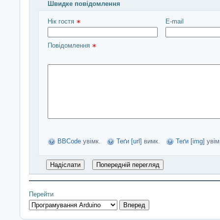
Швидке повідомлення
Введіть повідомлення і натисніть Надіслати
Нік гостя 
E-mail
Повідомлення 
BBCode
увімк.
Теґи [url]
вимк.
Теґи [img]
увім
Перейти