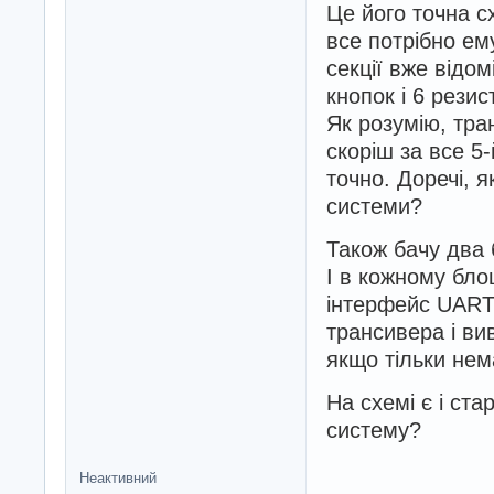
Це його точна с
все потрібно ем
секції вже відом
кнопок і 6 резис
Як розумію, тра
скоріш за все 5-
точно. Доречі, я
системи?
Також бачу два 
І в кожному бло
інтерфейс UART?
трансивера і ви
якщо тільки нем
На схемі є і ста
систему?
Неактивний