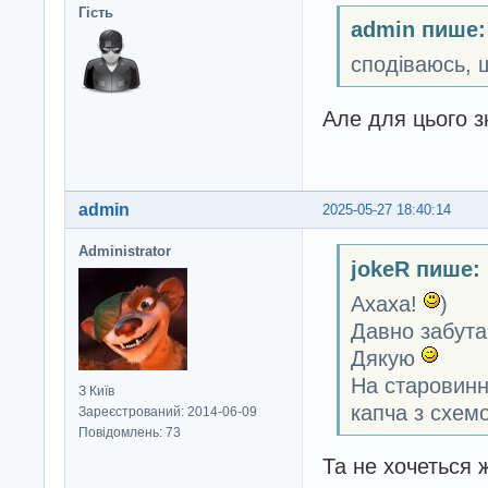
Гість
admin пише:
сподіваюсь, 
Але для цього з
admin
2025-05-27 18:40:14
Administrator
jokeR пише:
Ахаха!
)
Давно забута
Дякую
На старовинн
З Київ
капча з схем
Зареєстрований: 2014-06-09
Повідомлень: 73
Та не хочеться 