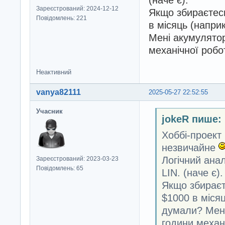
Зареєстрований: 2024-12-12
Якщо збираєтес
Повідомлень: 221
в місяць (напри
Мені акумулятор
механічної робо
Неактивний
vanya82111
2025-05-27 22:52:55
Учасник
jokeR пише:
Хоббі-проект
незвичайне
Логічний анал
Зареєстрований: 2023-03-23
Повідомлень: 65
LIN. (наче є).
Якщо збираєт
$1000 в місяц
думали? Мені
години механ