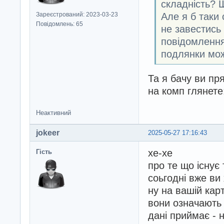
складність?
Але я б таки
Зареєстрований: 2023-03-23
Повідомлень: 65
не завестись 
повідомлення 
подлянки мож
Та я бачу ви пр
на комп глянете
Неактивний
jokeer
2025-05-27 17:16:43
хе-хе
Гість
про те що існує
соьгодні вже ви
ну на вашій кар
вони означають 
дані приймає - 