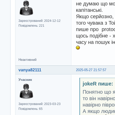
не думаю що мо
капітанські.
Якщо серйозно,
Зареєстрований: 2024-12-12
того чувака з Т
Повідомлень: 221
пише про protoc
щось подібне - 
часу на пошук і
Неактивний
vanya82111
2025-05-27 21:57:57
Учасник
jokeR пише:
Понятно що я
то він навірн
навірно піврок
Зареєстрований: 2023-03-23
Повідомлень: 65
А якщо людин