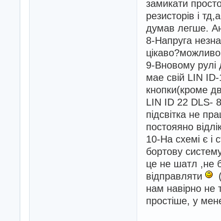
замикати просто
резисторів і тд
думав легше. Ан
8-Напруга незна
цікаво?можливо
9-Вновому рулі 
мае свій LIN ID
кнопки(кроме дв
LIN ID 22 DLS- 8
підсвітка не пр
постояяно відлі
10-На схемі є і 
бортову систему
це не шатл ,не 
відправляти
(
нам навірно не 
простіше, у мен