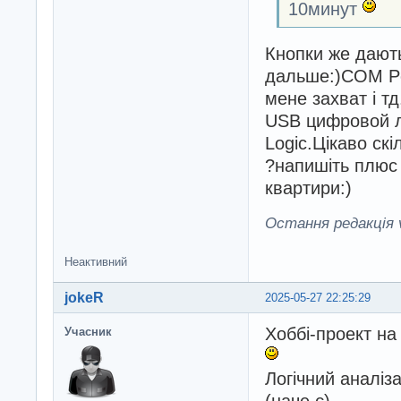
10минут
Кнопки же дають
дальше:)COM Por
мене захват і т
USB цифровой л
Logic.Цікаво скі
?напишіть плюс 
квартири:)
Остання редакція v
Неактивний
jokeR
2025-05-27 22:25:29
Хоббі-проект на
Учасник
Логічний аналіза
(наче є).