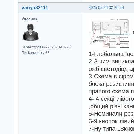
vanya82111
2025-05-28 02:25:44
Учасник
Зареєстрований: 2023-03-23
1-Глобальна іде
Повідомлень: 65
2-З чим виникла
ржб светодіод а
3-Схема в сіром
блока резистивн
правого схема п
4- 4 секціі ліво
,общий різні кан
5-Номинали рези
6-9 кнопок ліви
7-Ну типа 18кно