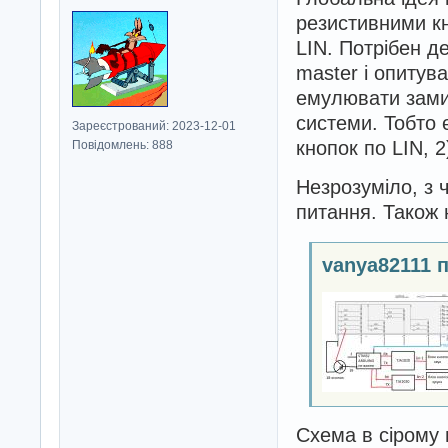
резистивними к
LIN. Потрібен д
master і опитув
емулювати зами
системи. Тобто 
Зареєстрований: 2023-12-01
кнопок по LIN, 
Повідомлень: 888
Незрозуміло, з 
питання. Також 
vanya82111 
Схема в сірому 