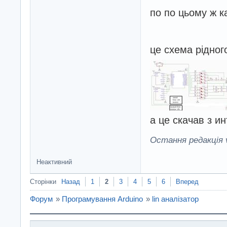
по по цьому ж 
це схема рідно
а це скачав з и
Остання редакція v
Неактивний
Сторінки
Назад
1
2
3
4
5
6
Вперед
Форум
»
Програмування Arduino
»
lin аналізатор