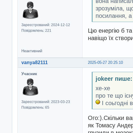
вона написала
зрозуміла, щ
посилання, а
Зареєстрований: 2024-12-12
Цю енергію б та
Повідомлень: 221
навіщо їх ство
Неактивний
vanya82111
2025-05-27 20:25:10
Учасник
jokeer пише:
хе-хе
про те що існ
І соьгодні 
Зареєстрований: 2023-03-23
Повідомлень: 65
Ого:).Скільки в
як Томасу Анде
грузили в мозок: