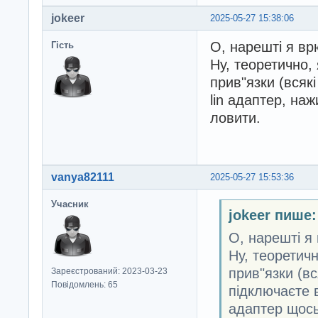
jokeer
2025-05-27 15:38:06
О, нарешті я вр
Гість
Ну, теоретично,
прив"язки (всяк
lin адаптер, на
ловити.
vanya82111
2025-05-27 15:53:36
Учасник
jokeer пише:
О, нарешті я
Ну, теоретич
прив"язки (вс
Зареєстрований: 2023-03-23
Повідомлень: 65
підключаєте в
адаптер щось