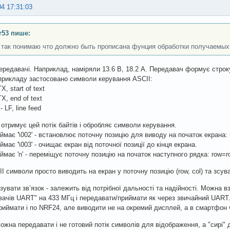
04 17:31:03
r53 пише:
 так понимаю что должно быть прописана фунция обработки получаемых 
передавачі. Наприклад, наміряли 13.6 В, 18.2 А. Передавач формує строку: "
прикладу застосовано символи керування ASCII:
TX, start of text
TX, end of text
) - LF, line feed
отримує цей потік байтів і обробляє символи керування.
ймає '\002' - встановлює поточну позицію для виводу на початок екрана: 
має '\003' - очищає екран від поточної позиції до кінця екрана.
ймає 'n' - переміщує поточну позицію на початок наступного рядка: row=r
II символи просто виводить на екран у поточну позицію (row, col) та зсува
ізувати звʼязок - залежить від потрібної дальності та надійності. Можна в
ачів UART" на 433 МГц і передавати/приймати як через звичайний UART
иймати і по NRF24, але виводити не на окремий дисплей, а в смартфон
можна передавати і не готовий потік символів для відображення, а "сирі" д