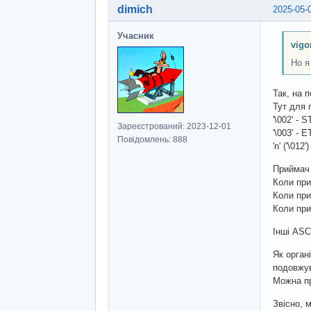
dimich
2025-05-
Учасник
vigo
Но я
Так, на 
Тут для 
'\002' - S
Зареєстрований: 2023-12-01
'\003' - E
Повідомлень: 888
'n' ('\012'
Приймач 
Коли при
Коли прий
Коли при
Інші ASC
Як орган
подовжув
Можна пр
Звісно, 