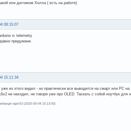
шкой или датчиком Холла ( есть на работе)
04 08:15:07
arduino rc telemetry
давно придумане.
04 15:11:34
 уже из этого видел - но практически все выводится на смарт или РС на 
16х2 не находил, не говоря уже про OLED. Таскать с собой ноутбук для 
дакція vigor53 (2025-05-04 15:13:05)