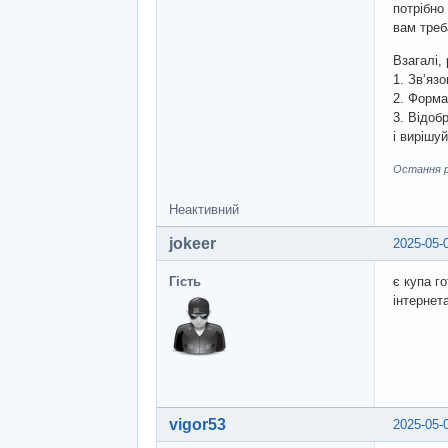
потрібно
вам тре
Взагалі,
1. Звʼязо
2. Форма
3. Відоб
і вирішуй
Остання ре
Неактивний
jokeer
2025-05-
Гість
є купа г
інтернет
vigor53
2025-05-