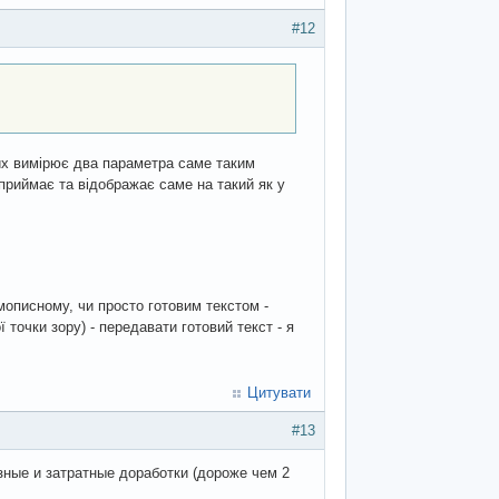
#12
ких вимірює два параметра саме таким
приймає та відображає саме на такий як у
мописному, чи просто готовим текстом -
 точки зору) - передавати готовий текст - я
Цитувати
#13
зные и затратные доработки (дороже чем 2