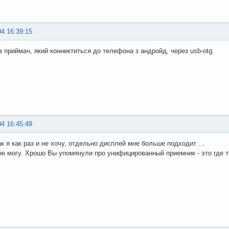
04 16:39:15
в приймач, який коннектиться до телефона з андройд, через usb-otg.
04 16:45:49
ак я как раз и не хочу, отдельно дисплей мне больше подходит ...
не могу. Хрошо Вы упомянули про унифицированный приемник - это где 