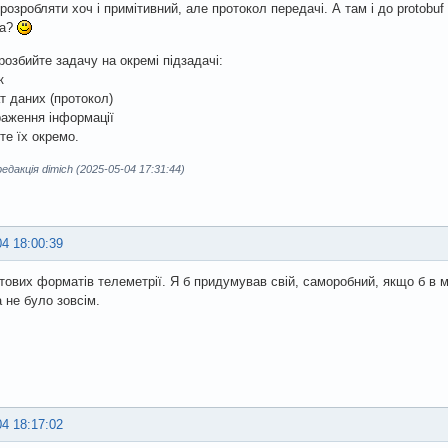
 розробляти хоч і примітивний, але протокол передачі. А там і до protobuf
ба?
 розбийте задачу на окремі підзадачі:
к
т даних (протокол)
раження інформації
те їх окремо.
дакція dimich (2025-05-04 17:31:44)
04 18:00:39
отових форматів телеметрії. Я б придумував свій, саморобний, якщо б в м
а не було зовсім.
04 18:17:02