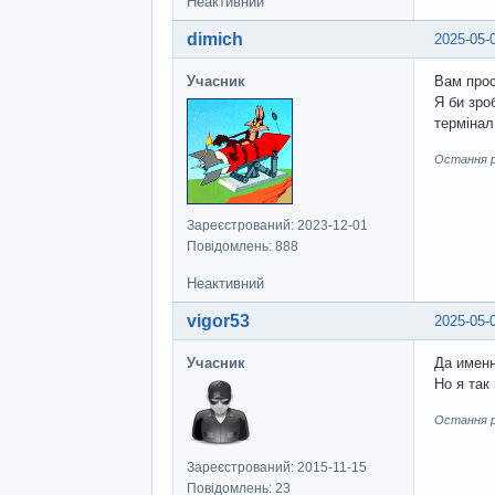
Неактивний
dimich
2025-05-
Учасник
Вам прос
Я би зро
термінал
Остання ре
Зареєстрований: 2023-12-01
Повідомлень: 888
Неактивний
vigor53
2025-05-
Учасник
Да именн
Но я так
Остання ре
Зареєстрований: 2015-11-15
Повідомлень: 23