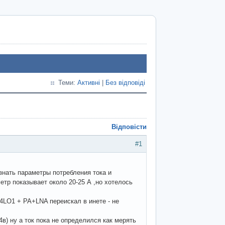
Теми:
Активні
|
Без відповіді
Відповісти
#1
 знать параметры потребления тока и
тр показывает около 20-25 А ,но хотелось
4LO1 + PA+LNA переискал в инете - не
в) ну а ток пока не определился как мерять