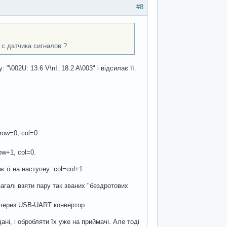
#8
с датчика сигналов ?
\002U: 13.6 V\nI: 18.2 A\003" і відсилає її.
row=0, col=0.
ow+1, col=0.
є її на наступну: col=col+1.
загалі взяти пару так званих "бездротових
.
 через USB-UART конвертор.
ані, і обробляти їх уже на приймачі. Але тоді