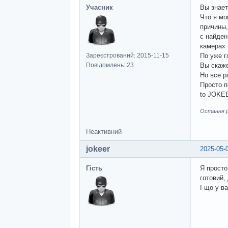
Учасник
Вы знает
Что я мо
причины,
с найден
камерах 
Зареєстрований: 2015-11-15
По уже г
Повідомлень: 23
Вы скаже
Но все 
Просто п
to JOKEE
Остання ре
Неактивний
jokeer
2025-05-
Гість
Я просто
готовий,
І що у в