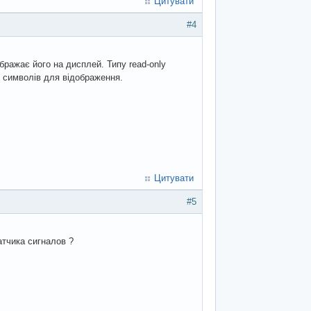
Цитувати
#4
бражає його на дисплей. Типу read-only
у символів для відображення.
Цитувати
#5
тчика сигналов ?