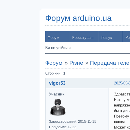
Форум arduino.ua
Форум
Користувачі
Пошук
Ре
Ви не увійшли.
Форум
»
Різне
»
Передача теле
Сторінки
1
vigor53
2025-05-
Учасник
Здравст
Есть у м
напряжен
бы в дин
Поэтому 
Зареєстрований: 2015-11-15
нашел .
Повідомлень: 23
Может ко