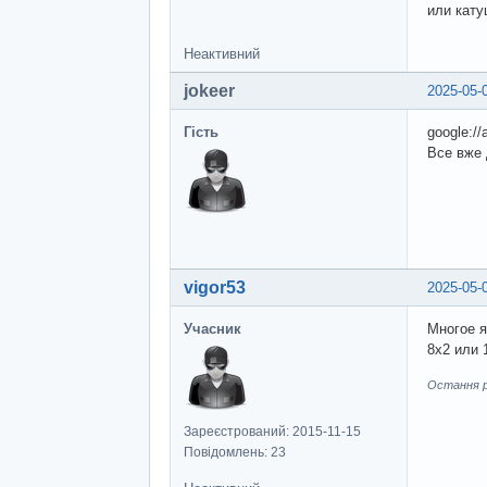
или кату
Неактивний
jokeer
2025-05-
Гість
google://
Все вже 
vigor53
2025-05-
Учасник
Многое я
8х2 или 
Остання ре
Зареєстрований: 2015-11-15
Повідомлень: 23