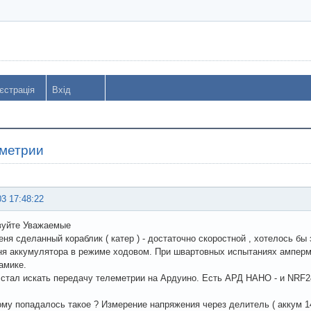
єстрація
Вхід
метрии
03 17:48:22
вуйте Уважаемые
еня сделанный кораблик ( катер ) - достаточно скоростной , хотелось бы
я аккумулятора в режиме ходовом. При швартовных испытаниях амперме
амике.
стал искать передачу телеметрии на Ардуино. Есть АРД НАНО - и NRF2
му попадалось такое ? Измерение напряжения через делитель ( аккум 14