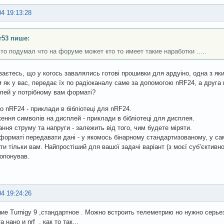
04 19:13:28
r53 пише:
то подумал что на форуме может кто то имеет такие наработки .....
ваєтесь, що у когось завалялись готові прошивки для ардуіно, одна з я
 як у вас, передає їх по радіоканалу саме за допомогою nRF24, а друга 
лей у потрібному вам форматі?
по nRF24 - приклади в бібліотеці для nRF24.
ення символів на дисплей - приклади в бібліотеці для дисплея.
ння струму та напруги - залежить від того, чим будете міряти.
форматі передавати дані - у якомось бінарному стандартизованому, у са
ти тільки вам. Найпростіший для вашої задачі варіант (з моєї субʼєктивної
опонував.
04 19:24:26
ие Turnigy 9 ,стандартное . Можно встроить телеметрию но нужно серье
 нано и nrf , как то так...