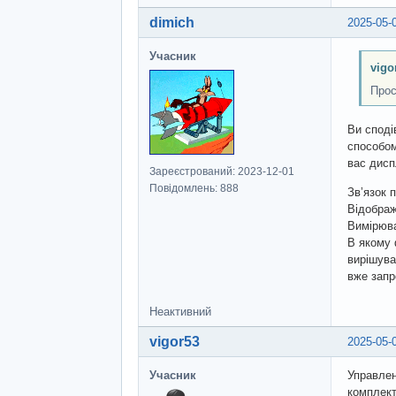
dimich
2025-05-
Учасник
vigo
Прос
Ви споді
способом
вас дисп
Зареєстрований: 2023-12-01
Повідомлень: 888
Звʼязок 
Відображ
Вимірюва
В якому 
вирішува
вже запр
Неактивний
vigor53
2025-05-
Учасник
Управлен
комплекта