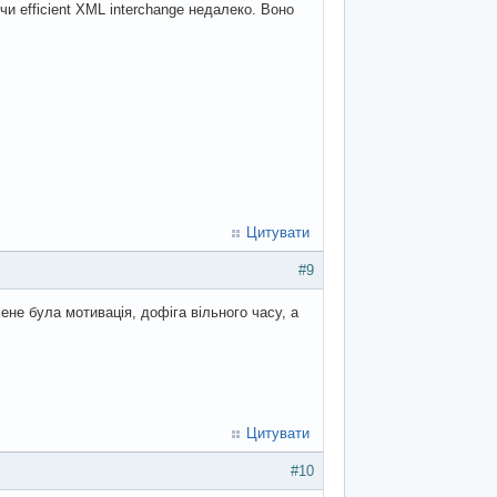
 чи efficient XML interchange недалеко. Воно
Цитувати
#9
ене була мотивація, дофіга вільного часу, а
Цитувати
#10