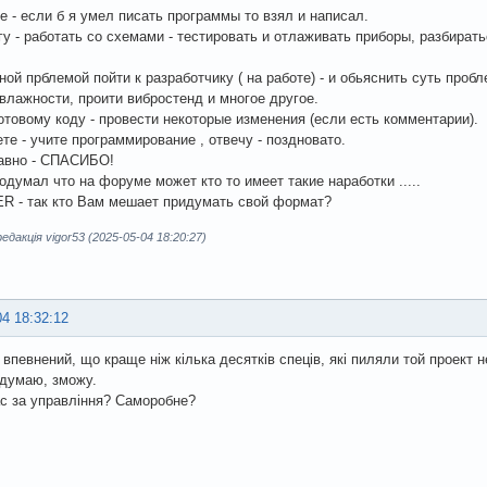
е - если б я умел писать программы то взял и написал.
гу - работать со схемами - тестировать и отлаживать приборы, разбират
ной прблемой пойти к разработчику ( на работе) - и обьяснить суть проб
влажности, проити вибростенд и многое другое.
отовому коду - провести некоторые изменения (если есть комментарии).
те - учите программирование , отвечу - поздновато.
равно - СПАСИБО!
одумал что на форуме может кто то имеет такие наработки .....
R - так кто Вам мешает придумать свой формат?
дакція vigor53 (2025-05-04 18:20:27)
04 18:32:12
 впевнений, що краще ніж кілька десятків спеців, які пиляли той проект не
 думаю, зможу.
ас за управління? Саморобне?