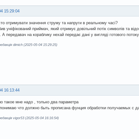
04 15:29:04
то отримувати значення струму та напруги в реальному часі?
бив уніфікований приймач, який отримує довільний потік символів та відо
. А передавач на кораблику нехай передає дані у вигляді готового поток
дакція dimich (2025-05-04 15:29:25)
04 16:13:44
о такое мне надо , только два параметра
 понимаю что должно быть прописана фунция обработки получаемых с да
дакція vigor53 (2025-05-04 16:16:54)