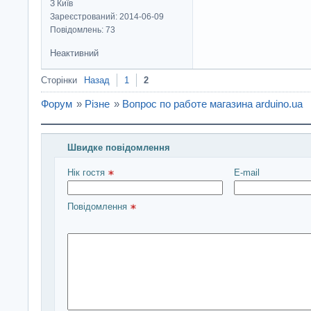
З Київ
Зареєстрований: 2014-06-09
Повідомлень: 73
Неактивний
Сторінки
Назад
1
2
Форум
»
Різне
»
Вопрос по работе магазина arduino.ua
Швидке повідомлення
Введіть повідомлення і натисніть Надіслати
Нік гостя 
E-mail
Повідомлення 