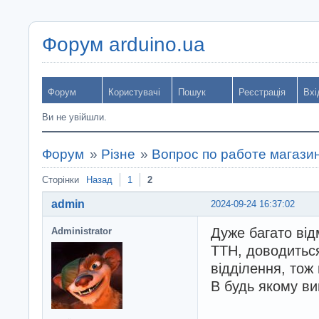
Форум arduino.ua
Форум
Користувачі
Пошук
Реєстрація
Вхі
Ви не увійшли.
Форум
»
Різне
»
Вопрос по работе магазин
Сторінки
Назад
1
2
admin
2024-09-24 16:37:02
Дуже багато від
Administrator
ТТН, доводиться
відділення, тож
В будь якому ви