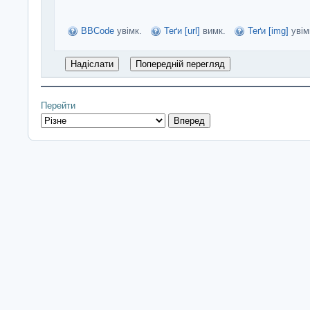
BBCode
увімк.
Теґи [url]
вимк.
Теґи [img]
увім
Перейти