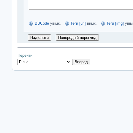
BBCode
увімк.
Теґи [url]
вимк.
Теґи [img]
увім
Перейти