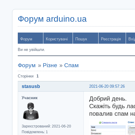
Форум arduino.ua
Форум
Користувачі
Пошук
Реєстрація
Вхі
Ви не увійшли.
Форум
»
Різне
»
Спам
Сторінки
1
stasusb
2021-06-20 09:57:26
Добрий день.
Учасник
Скажіть будь ла
повалив спам н
Зареєстрований: 2021-06-20
Повідомлень: 1