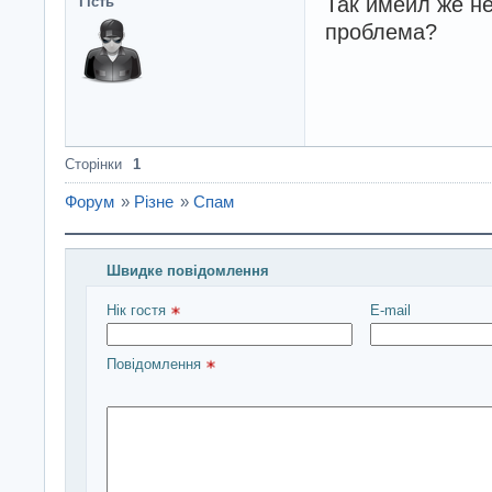
Так имейл же не
Гість
проблема?
Сторінки
1
Форум
»
Різне
»
Спам
Швидке повідомлення
Введіть повідомлення і натисніть Надіслати
Нік гостя 
E-mail
Повідомлення 