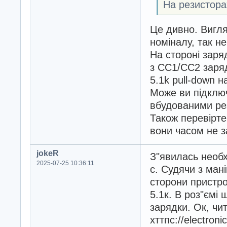
На резистора
Це дивно. Вигляд
номіналу, так не
На стороні заря
з CC1/CC2 заряд
5.1k pull-down н
Може ви підключ
вбудованими рез
Також перевірте
вони часом не з
jokeR
З"явилась необх
2025-07-25 10:36:11
c. Судячи з мані
сторони пристро
5.1к. В роз"ємі 
зарядки. Ок, чи
хттпс://electron