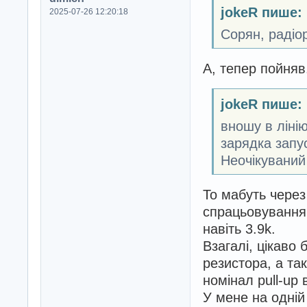
jokeR пише:
2025-07-26 12:20:18
Сорян, радіо
А, тепер пойняв.
jokeR пише:
вношу в лінію
зарядка запу
Неочікуваний
То мабуть через
спрацьовування
навіть 3.9k.
Взагалі, цікаво 
резистора, а та
номінал pull-up 
У мене на одній