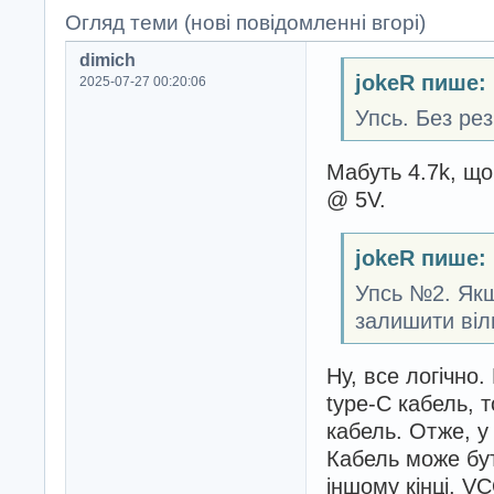
Огляд теми (нові повідомленні вгорі)
dimich
jokeR пише:
2025-07-27 00:20:06
Упсь. Без рез
Мабуть 4.7k, що
@ 5V.
jokeR пише:
Упсь №2. Якщо
залишити віл
Ну, все логічно
type-C кабель, 
кабель. Отже, у
Кабель може бут
іншому кінці, V