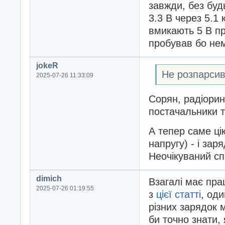
завжди, без буд
3.3 В через 5.1
вмикають 5 В пр
пробував бо нем
jokeR
Не розпарси
2025-07-26 11:33:09
Сорян, радіори
постачальники ті
А тепер саме ці
напругу) - і за
Неочікуваний сп
dimich
Взагалі має пра
2025-07-26 01:19:55
з
цієї статті
, од
різних зарядок 
би точно знати, 