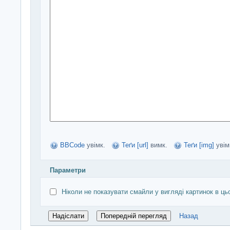
BBCode
увімк.
Теґи [url]
вимк.
Теґи [img]
увім
Параметри
Ніколи не показувати смайли у вигляді картинок в ць
Назад