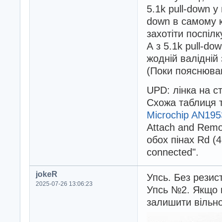
5.1k pull-down у
down в самому 
захотіти поспілк
А з 5.1k pull-do
жодній валідній
(Поки пояснював
UPD: лінка на с
Схожа таблиця т
Microchip AN195
Attach and Remov
обох пінах Rd (
connected".
jokeR
Упсь. Без резис
2025-07-26 13:06:23
Упсь №2. Якщо п
залишити вільно