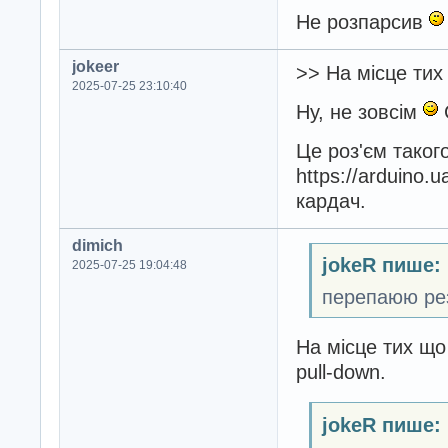
Не розпарсив
jokeer
>> На місце тих
2025-07-25 23:10:40
Ну, не зовсім
С
Це роз'єм таког
https://arduino.u
кардач.
dimich
jokeR пише:
2025-07-25 19:04:48
перепаюю рез
На місце тих що
pull-down.
jokeR пише: