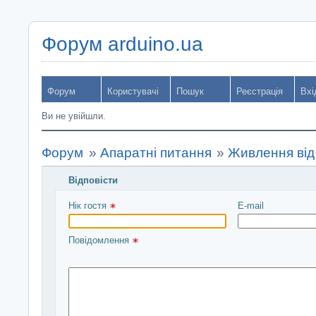
Форум arduino.ua
Форум
Користувачі
Пошук
Реєстрація
Вхі
Ви не увійшли.
Форум
»
Апаратні питання
»
Живлення від 
Відповісти
Введіть повідомлення і натисніть Надіслати
Нік гостя 
E-mail
Повідомлення 