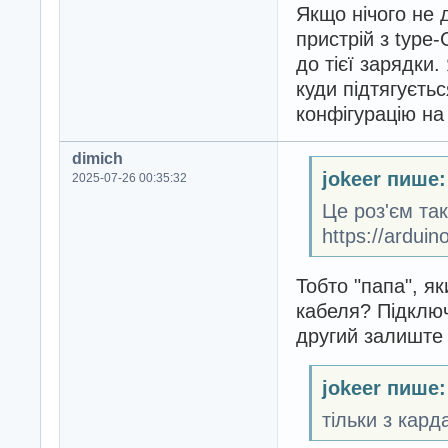
Якщо нічого не 
пристрій з type-
до тієї зарядки
куди підтягуєть
конфігурацію на
dimich
jokeer пише:
2025-07-26 00:35:32
Це роз'єм та
https://ardui
Тобто "папа", я
кабеля? Підключ
другий залиште
jokeer пише:
тільки з кард