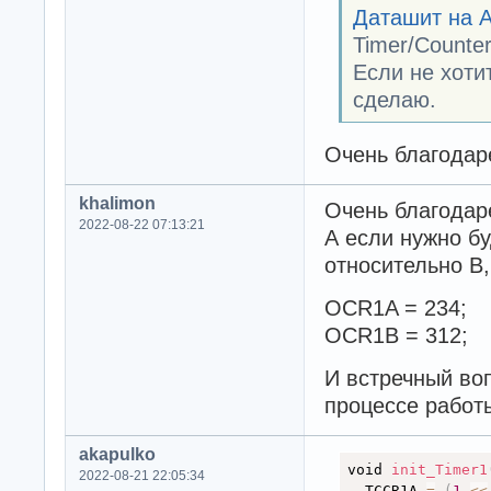
Даташит на 
Timer/Counte
Если не хоти
сделаю.
Очень благодаре
khalimon
Очень благодар
2022-08-22 07:13:21
А если нужно бу
относительно B,
OCR1A = 234;
OCR1B = 312;
И встречный воп
процессе работ
akapulko
void 
init_Timer1
2022-08-21 22:05:34
  TCCR1A 
=
(
1
<
<