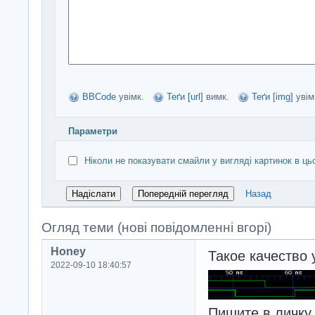
BBCode
увімк.
Теґи [url]
вимк.
Теґи [img]
увім
Параметри
Ніколи не показувати смайли у вигляді картинок в ць
Назад
Огляд теми (нові повідомленні вгорі)
Honey
Такое качество 
2022-09-10 18:40:57
Пишите в личку.