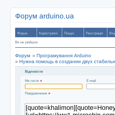
Форум arduino.ua
Форум
Користувачі
Пошук
Реєстрація
Вхі
Ви не увійшли.
Форум
»
Програмування Arduino
»
Нужна помощь в создании двух стабиль
Відповісти
Введіть повідомлення і натисніть Надіслати
Нік гостя 
E-mail
Повідомлення 