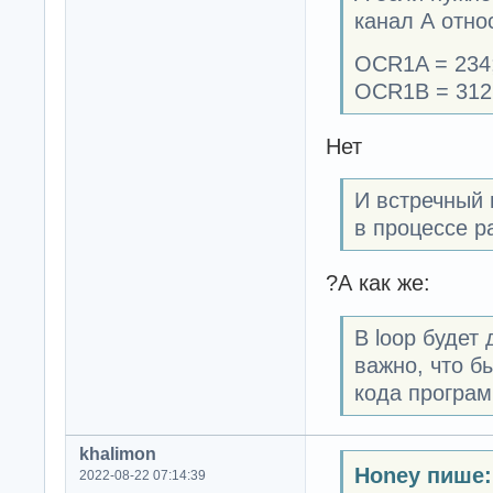
канал А относ
OCR1A = 234
OCR1B = 312
Нет
И встречный 
в процессе р
?А как же:
В loop будет
важно, что б
кода програ
khalimon
Honey пише:
2022-08-22 07:14:39