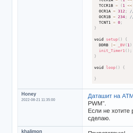
  TCCR1B 
=
(
1
<
<
  OCR1A 
=
312
;
/
  OCR1B 
=
234
;
/
  TCNT1 
=
0
;
}
void 
setup
(
)
{
  DDRB 
|
=
_BV
(
1
)
init_Timer1
(
)
;
}
void 
loop
(
)
{
}
Honey
Даташит на AT
2022-08-21 11:35:00
PWM".
Если не хотите 
сделаю.
khalimon