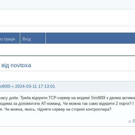
єстрація
Вхід
від novtoxa
m800l
»
2024-03-11 17:13:01
часу доби. Треба відкрити TCP-сервер на модемі Sim800l з двома активн
модема за допомогогю АТ-команд. Чи можна так само відкрити 2 порти? І 
я. Чи можна, якось, підняти сервер на стороні контроллера?
П