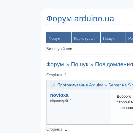
Форум arduino.ua
Форум
Користувачі
Пошук
Ре
Ви не увійшли.
Форум
»
Пошук
»
Повідомлення 
Сторінки
1
Програмування Arduino
»
Server на Si
novtoxa
Доброго 
відповідей: 1
стороні 
зверненн
Сторінки
1