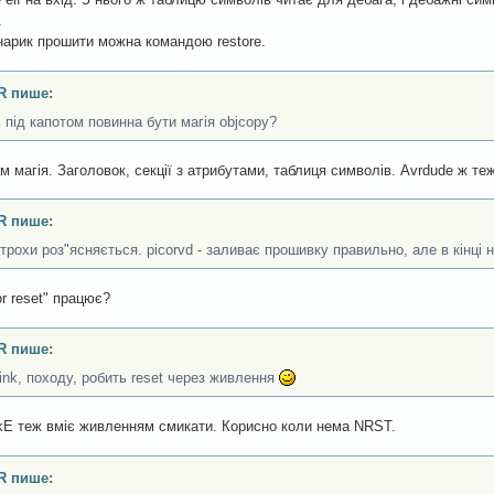
.
нарик прошити можна командою restore.
R пише:
 під капотом повинна бути магія objcopy?
ам магія. Заголовок, секції з атрибутами, таблиця символів. Avrdude ж теж 
R пише:
 трохи роз"ясняється. picorvd - заливає прошивку правильно, але в кінці н
or reset" працює?
R пише:
link, походу, робить reset через живлення
E теж вміє живленням смикати. Корисно коли нема NRST.
R пише: