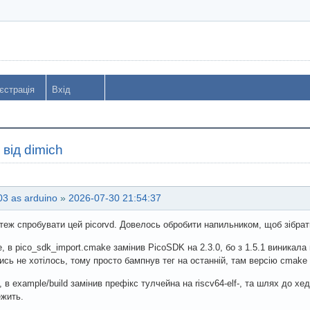
єстрація
Вхід
від dimich
3 as arduino
»
2026-07-30 21:54:37
теж спробувати цей picorvd. Довелось обробити напильником, щоб зібрат
, в pico_sdk_import.cmake замінив PicoSDK на 2.3.0, бо з 1.5.1 виникала
ись не хотілось, тому просто бампнув тег на останній, там версію cmake
 в example/build замінив префікс тулчейна на riscv64-elf-, та шлях до хедер
ежить.