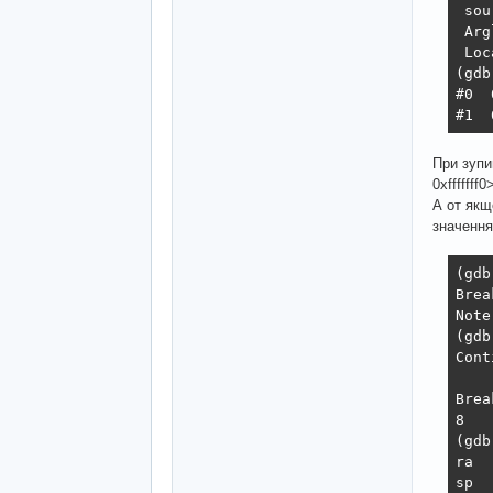
 sou
 Arg
 Loc
(gdb
#0  
#1  
При зупин
0xfffffff0
А от якщо
значення
(gdb
Brea
Note
(gdb
Cont
Brea
8   
(gdb
ra  
sp  