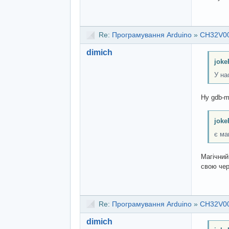
Re:
Програмування Arduino
»
CH32V00
dimich
joke
У на
Ну gdb-m
joke
є ма
Магічний
свою чер
Re:
Програмування Arduino
»
CH32V00
dimich