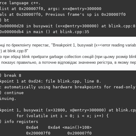
rce language c++.

list at 0x200007f0, args: x=x@entry=300000

als at 0x200007f0, Previous frame's sp is 0x200007f0

) bt

0x00000d28 in busywait (x=x@entry=300000) at blink.cpp:8

0x00000db4 in main () at blink.cpp:35
ці по брекпоінту перестає, "Breakpoint 1, busywait (x=<error reading vari
>) at blink.cpp:8"
 при збірці blink прибрати garbage collection секцій (при цьому розмір bli
 показує правильно, а поточне відповідає значенню регістра, в якому пе
) break 8

kpoint 1 at 0xd24: file blink.cpp, line 8.

: automatically using hardware breakpoints for read-only 
) continue 

inuing.

kpoint 1, busywait (x=32800, x@entry=300000) at blink.cpp
       for (volatile int i = 0; i < x; i++) {

) info registers

           0xda4    0xda4 <main()+108>

           0x200007f0       0x200007f0
