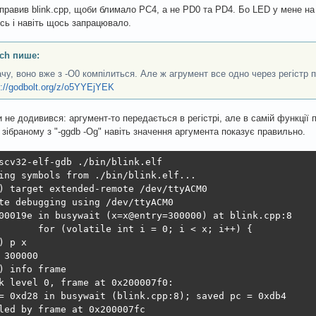
правив blink.cpp, щоби блимало PC4, а не PD0 та PD4. Бо LED у мене н
ь і навіть щось запрацювало.
ch пише:
ачу, воно вже з -O0 компілиться. Але ж агрумент все одно через регістр 
s://godbolt.org/z/o5YYEjYEK
и не додивився: аргумент-то передається в регістрі, але в самій функції 
k зібраному з "-ggdb -Og" навіть значення аргумента показує правильно.
scv32-elf-gdb ./bin/blink.elf 

ing symbols from ./bin/blink.elf...

) target extended-remote /dev/ttyACM0

te debugging using /dev/ttyACM0

00019e in busywait (x=x@entry=300000) at blink.cpp:8

       for (volatile int i = 0; i < x; i++) {

) p x

 300000

) info frame

k level 0, frame at 0x200007f0:

= 0xd28 in busywait (blink.cpp:8); saved pc = 0xdb4

led by frame at 0x200007fc
