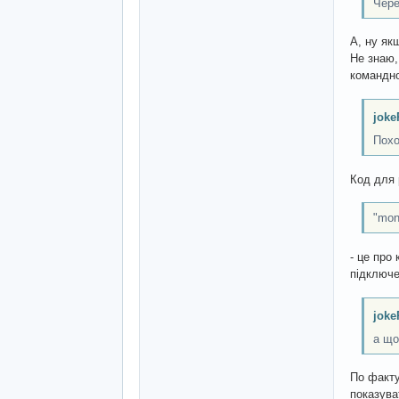
Чере
А, ну якщ
Не знаю, 
командно
joke
Похо
Код для 
"mon
- це про
підключе
joke
а що
По факту
показува