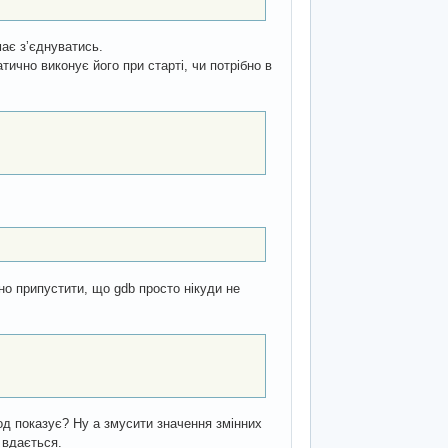
 має зʼєднуватись.
атично виконує його при старті, чи потрібно в
ічно припустити, що gdb просто нікуди не
код показує? Ну а змусити значення змінних
и вдається.