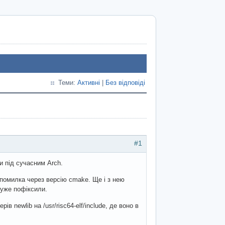
Теми:
Активні
|
Без відповіді
#1
и під сучасним Arch.
 помилка через версію cmake. Ще і з нею
 уже пофіксили.
ів newlib на /usr/risc64-elf/include, де воно в