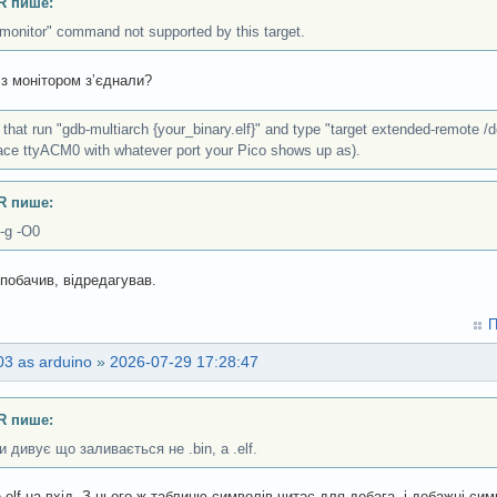
R пише:
"monitor" command not supported by this target.
 з монітором зʼєднали?
 that run "gdb-multiarch {your_binary.elf}" and type "target extended-remote 
lace ttyACM0 with whatever port your Pico shows up as).
R пише:
-g -O0
 побачив, відредагував.
П
3 as arduino
»
2026-07-29 17:28:47
R пише:
и дивує що заливається не .bin, а .elf.
 elf на вхід. З нього ж таблицю символів читає для дебага, і дебажні сим