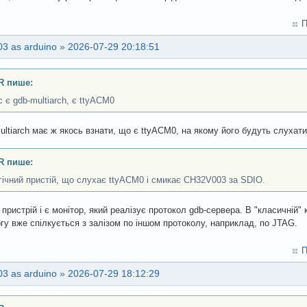
П
3 as arduino
»
2026-07-29 20:18:51
R пише:
с є gdb-multiarch, є ttyACM0
ultiarch має ж якось взнати, що є ttyACM0, на якому його будуть слухати
R пише:
гічний пристій, що слухає ttyACM0 і смикає CH32V003 за SDIO.
 пристрій і є монітор, який реалізує протокол gdb-сервера. В "класичній"
гу вже спілкується з залізом по іншом протоколу, наприклад, по JTAG.
П
3 as arduino
»
2026-07-29 18:12:29