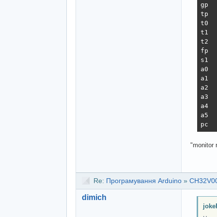
gp  
tp  
t0  
t1  
t2  
fp  
s1  
a0  
a1  
a2  
a3  
a4  
a5  
pc  
"monitor
Re:
Програмування Arduino
»
CH32V00
dimich
joke