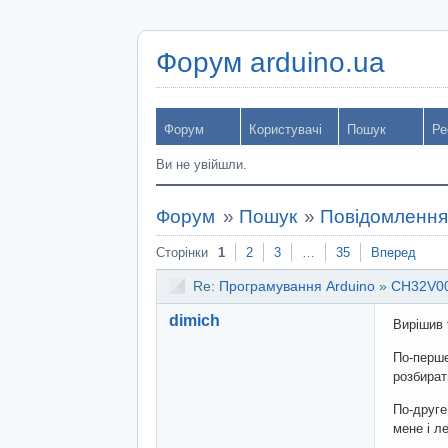
Форум arduino.ua
Форум
Користувачі
Пошук
Ре
Ви не увійшли.
Форум
»
Пошук
»
Повідомлення 
Сторінки
1
2
3
…
35
Вперед
Re:
Програмування Arduino
»
CH32V00
dimich
Вирішив 
По-перше
розбират
По-друге,
мене і л