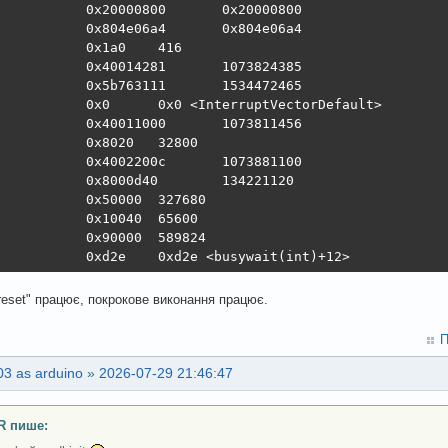
           0x20000800       0x20000800

           0x804e06a4       0x804e06a4

           0x1a0    416

           0x40014281       1073824385

           0x5b763111       1534472465

           0x0      0x0 <InterruptVectorDefault>

           0x40011000       1073811456

           0x8020   32800

           0x4002200c       1073881100

           0x8000d40        134221120

           0x50000  327680

           0x10040  65600

           0x90000  589824

           0xd2e    0xd2e <busywait(int)+12>
 reset" працює, покрокове виконання працює.
П
3 as arduino
»
2026-07-29 21:46:47
R пише: