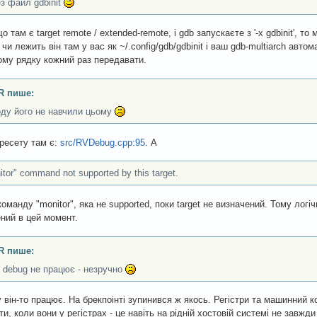
з файл gdbinit
о там є target remote / extended-remote, і gdb запускаєте з '-x gdbinit', то
чи лежить він там у вас як ~/.config/gdb/gdbinit і ваш gdb-multiarch автом
му рядку кожний раз передавати.
R пише:
ду його не навчили цьому
ресету там є:
src/RVDebug.cpp:95
. А
itor" command not supported by this target.
 команду "monitor", яка не supported, поки target не визначений. Тому лог
ний в цей момент.
R пише:
 debug не працює - незручно
 він-то працює. На брекпоінті зупинився ж якось. Регістри та машинний 
ти, коли вони у регістрах - це навіть на рідній хостовій системі не завжд