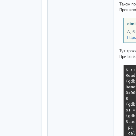
Також по
Прошилос
dimi
А, б
http
Тут трох
При blin
$ ri
Read
(gdb
Remo
0x00
8   
(gdb
$1 =
(gdb
Stac
 pc 
 cal