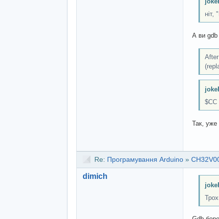
joke
ніт, 
А ви gdb
After
(rep
joke
$CC 
Так, уже
Re:
Програмування Arduino
»
CH32V00
dimich
joke
Трох
Gdb бере