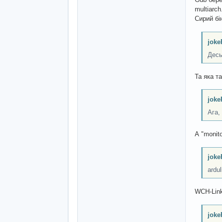
multiarch
Сирий бі
joke
Десь
Та яка т
joke
Ага,
А "monit
joke
ardu
WCH-Link
joke