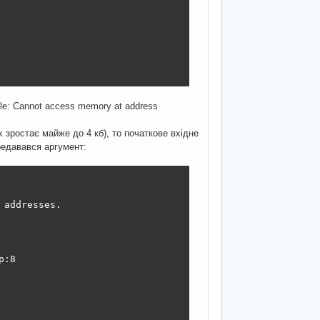
able: Cannot access memory at address
nk зростає майже до 4 кб), то початкове вхідне
редавався аргумент:
addresses.

:8
