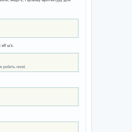
elf шʼє.
е робить reset.