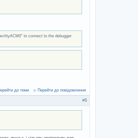
/dev/ttyACM0" to connect to the debugger
ерейти до теми
Перейти до повідомлення
#5
воли, якщо є, і цільову архітектуру для