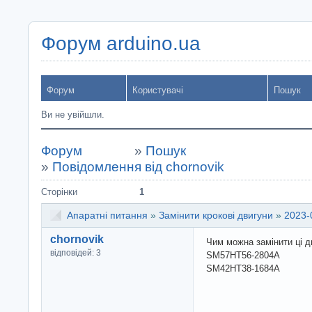
Форум arduino.ua
Форум
Користувачі
Пошук
Ви не увійшли.
Форум
»
Пошук
»
Повідомлення від chornovik
Сторінки
1
Апаратні питання
»
Замінити крокові двигуни
»
2023-
chornovik
Чим можна замінити ці д
відповідей: 3
SM57HT56-2804A
SM42HT38-1684A