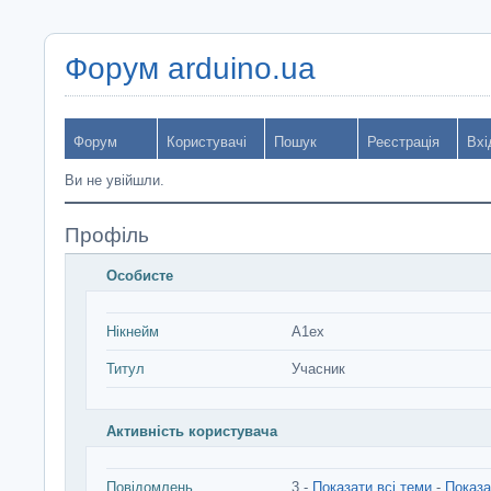
Форум arduino.ua
Форум
Користувачі
Пошук
Реєстрація
Вхі
Ви не увійшли.
Профіль
Особисте
Нікнейм
A1ex
Титул
Учасник
Активність користувача
Повідомлень
3 -
Показати всі теми
-
Показа