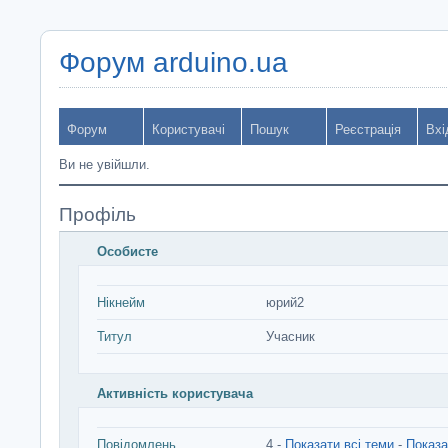
Форум arduino.ua
Форум
Користувачі
Пошук
Реєстрація
Вхі
Ви не увійшли.
Профіль
Особисте
Нікнейм
юрий2
Титул
Учасник
Активність користувача
Повідомлень
4 -
Показати всі теми
-
Показа