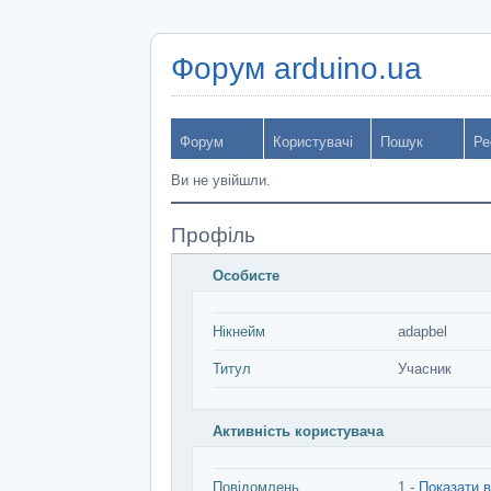
Форум arduino.ua
Форум
Користувачі
Пошук
Ре
Ви не увійшли.
Профіль
Особисте
Нікнейм
adapbel
Титул
Учасник
Активність користувача
Повідомлень
1 -
Показати в