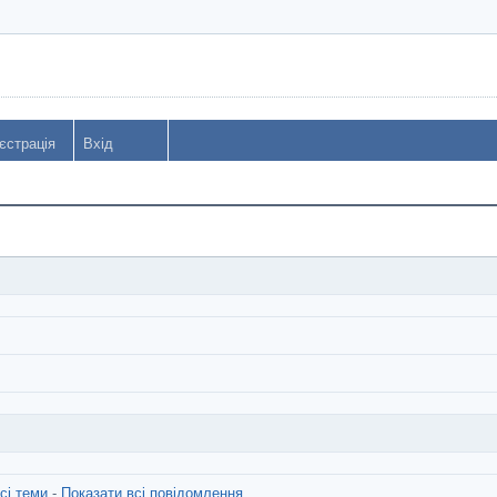
єстрація
Вхід
сі теми
-
Показати всі повідомлення