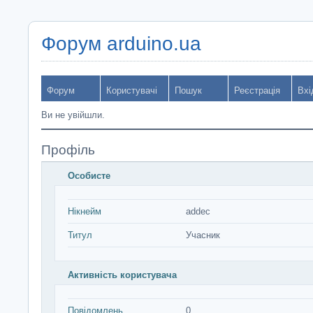
Форум arduino.ua
Форум
Користувачі
Пошук
Реєстрація
Вхі
Ви не увійшли.
Профіль
Особисте
Нікнейм
addec
Титул
Учасник
Активність користувача
Повідомлень
0