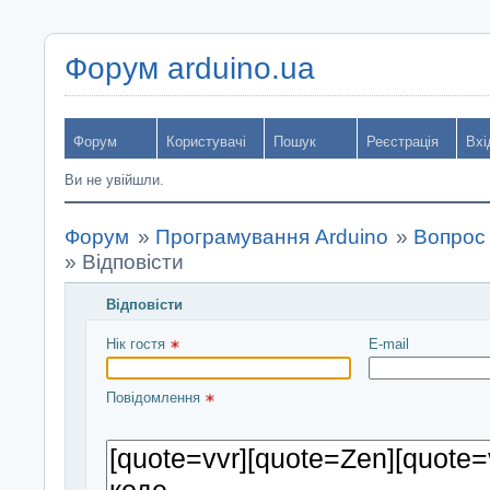
Форум arduino.ua
Форум
Користувачі
Пошук
Реєстрація
Вхі
Ви не увійшли.
Форум
»
Програмування Arduino
»
Вопрос
»
Відповісти
Відповісти
Введіть повідомлення і натисніть Надіслати
Нік гостя 
E-mail
Повідомлення 