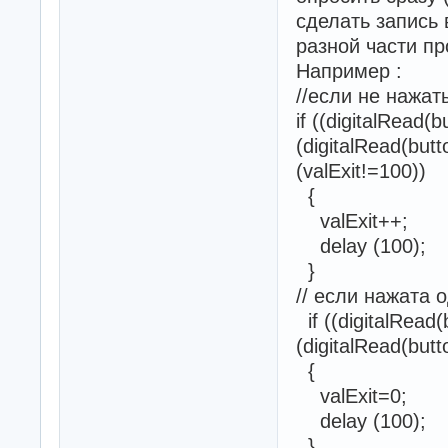
сделать запись
разной части п
Например :
//если не нажат
if ((digitalRead
(digitalRead(but
(valExit!=100))
{
valExit++
delay (100);
}
// если нажата 
if ((digitalRead
(digitalRead(but
{
valExit=0;
delay (100);
}