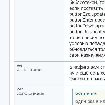
библиотекой, то
если поставить 
buttonEsc.update
buttonEnter.upda
buttonDown.upda
buttonUp.update(
то не совсем то
условию попада
обновляться тол
свои назначения
vvr
а нафига вам ст
2016-03-03 20:00:11
ну и ещё есть х
смотрите в мон
Zen
vvr пише:
2016-03-03 19:25:48
один раз в на