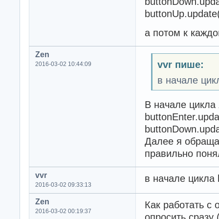
buttonDown.upda
buttonUp.update(
а потом к каждой
Zen
vvr пише:
2016-03-02 10:44:09
в начале цик
В начале цикла 
buttonEnter.upda
buttonDown.upda
Далее я обращаю
правильно поня
vvr
в начале цикла 
2016-03-02 09:33:13
Zen
Как работать с 
2016-03-02 00:19:37
опросить сразу 