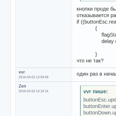
кнопки проде бы
отказывается р
if ((buttonEsc.r
{
flagStat
delay (30
}
что не так?
vvr
один раз в начал
2016-03-02 13:59:49
Zen
vvr пише:
2016-03-02 13:16:14
buttonEsc.upd
buttonEnter.u
buttonDown.up