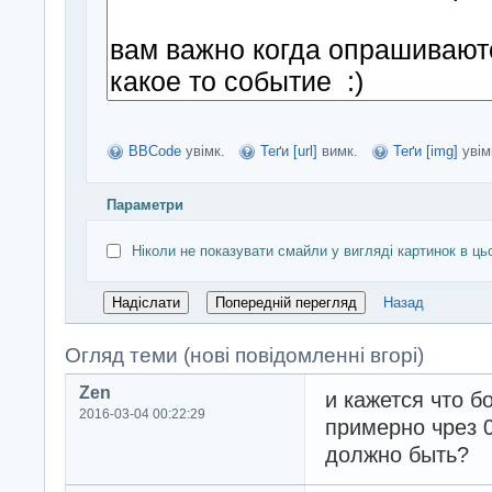
BBCode
увімк.
Теґи [url]
вимк.
Теґи [img]
увім
Параметри
Ніколи не показувати смайли у вигляді картинок в ць
Назад
Огляд теми (нові повідомленні вгорі)
Zen
и кажется что б
2016-03-04 00:22:29
примерно чрез 0
должно быть?