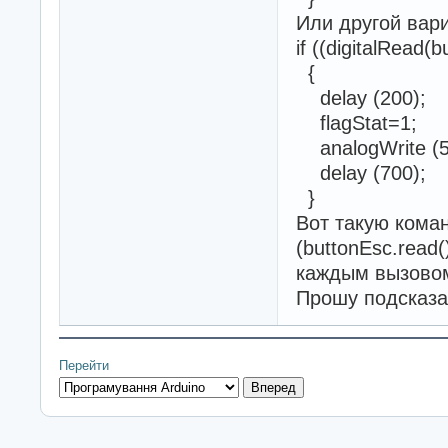
Или другой вари
if ((digitalRead
{
delay (200);
flagStat=1;
analogWrite (5,
delay (700);
}
Вот такую кома
(buttonEsc.read
каждым вызово
Прошу подсказа
Перейти