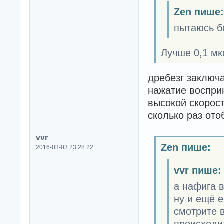
Zen пише:
пытаюсь бо
Лучше 0,1 мк
дребезг заключа
нажатие восприн
высокой скорост
сколько раз ото
vvr
Zen пише:
2016-03-03 23:28:22
vvr пише:
а нафига 
ну и ещё е
смотрите 
происходи