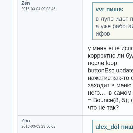
Zen
vvr пише:
2016-03-04 00:08:45
в лупе идёт 
а уже работа
ифов
у меня еще испо
корректно ли бу
после loop
buttonEsc.update
нажатие как-то 
заходит в меню 
него.... в само
= Bounce(8, 5);
что не так?
Zen
alex_dol пиш
2016-03-03 23:50:09