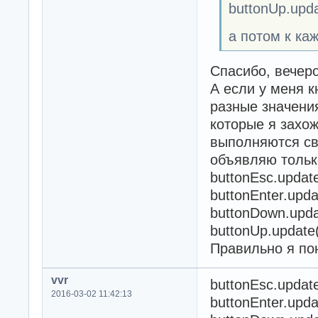
buttonUp.upda
а потом к каж
Спасибо, вечер
А если у меня 
разные значения.
которые я захо
выполняются св
объявляю только
buttonEsc.update
buttonEnter.upda
buttonDown.upda
buttonUp.update(
Правильно я пон
vvr
buttonEsc.update
2016-03-02 11:42:13
buttonEnter.upda