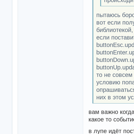
пытаюсь боро
вот если пол
библиотекой,
если постави
buttonEsc.upd
buttonEnter.u
buttonDown.up
buttonUp.upda
то не совсем
условию попа
опрашиваться 
них в этом у
вам важно когд
какое то событ
в лупе идёт пос