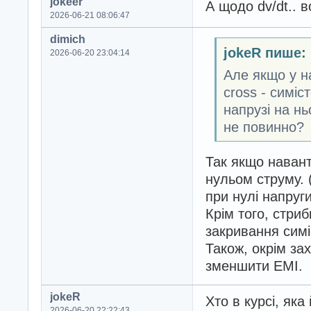
jokeer
А щодо dv/dt.. 
2026-06-21 08:06:47
dimich
jokeR пише:
2026-06-20 23:04:14
Але якщо у на
cross - симіс
напрузі на нь
не повинно?
Так якщо навант
нульом струму. 
при нулі напруги
Крім того, стри
закривання симі
Також, окрім за
зменшити EMI.
jokeR
Хто в курсі, яка
2026-06-20 22:22:43