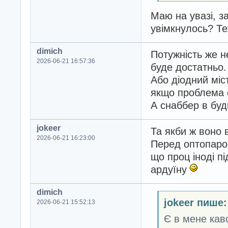
Маю на увазі, з
увімкнулось? Те
dimich
Потужність же н
2026-06-21 16:57:36
буде достатньо.
Або діодний міст
якщо проблема с
А снаббер в буд
jokeer
Та якби ж воно 
2026-06-21 16:23:00
Перед оптопаро
що проц іноді пі
ардуїну
dimich
jokeer пише:
2026-06-21 15:52:13
Є в мене каво