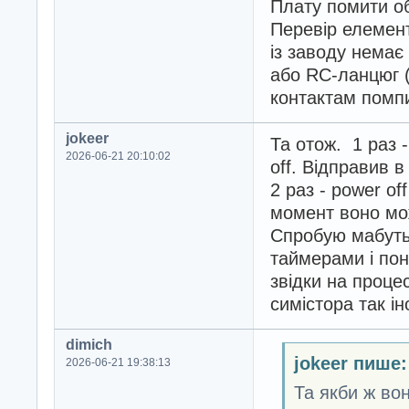
Плату помити о
Перевір елемент
із заводу немає
або RC-ланцюг 
контактам помп
jokeer
Та отож. 1 раз 
2026-06-21 20:10:02
off. Відправив в
2 раз - power of
момент воно мож
Спробую мабуть
таймерами і по
звідки на проце
симістора так і
dimich
jokeer пише:
2026-06-21 19:38:13
Та якби ж во