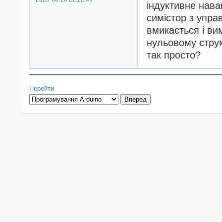
індуктивне нава
симістор з управ
вмикається і ви
нульовому струм
так просто?
Перейти