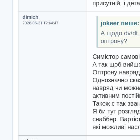
присутній, і дет
dimich
jokeer пише:
2026-06-21 12:44:47
А щодо dv/dt
оптрону?
Симістор самові
А так щоб вийшов
Оптрону навряд 
Однозначно сказ
навряд чи можна
активним пості
Також є так зван
Я би тут розгля
снаббер. Вартіст
які можливі нас