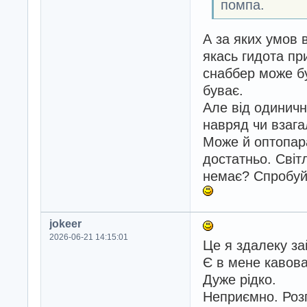
помпа.
А за яких умов 
якась гидота пр
снаббер може бу
буває.
Але від одиничн
навряд чи взага
Може й оптопара
достатньо. Світ
немає? Спробуйт
jokeer
2026-06-21 14:15:01
Це я здалеку з
Є в мене кавова
Дуже рідко.
Неприємно. Розг