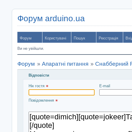
Форум arduino.ua
Форум
Користувачі
Пошук
Реєстрація
Вхі
Ви не увійшли.
Форум
»
Апаратні питання
»
Снабберний R
Відповісти
Введіть повідомлення і натисніть Надіслати
Нік гостя 
E-mail
Повідомлення 