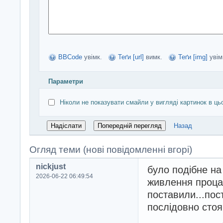
BBCode
увімк.
Теґи [url]
вимк.
Теґи [img]
увім
Параметри
Ніколи не показувати смайли у вигляді картинок в ць
Назад
Огляд теми (нові повідомленні вгорі)
nickjust
було подібне на
2026-06-22 06:49:54
живлення проца 4
поставили...по
послідовно стоя