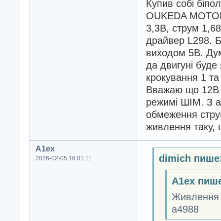
Купив собі біпо
OUKEDA MOTOR. 
3,3В, струм 1,6
драйвер L298. Б
виходом 5В. Дум
да двигуні буде
крокування 1 та
Вважаю що 12В 
режимі ШІМ. З 
обмеження струм
живлення таку, 
A1ex
dimich пише
2026-02-05 16:01:11
A1ex пиш
Живлення 
а4988