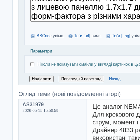
BBCode
увімк.
Теґи [url]
вимк.
Теґи [img]
увім
Параметри
Ніколи не показувати смайли у вигляді картинок в ць
Назад
Огляд теми (нові повідомленні вгорі)
AS31979
Це аналог NEMA1
2026-05-15 15:50:59
Для крокового д
струм, момент і 
Драйвер 4833 р
використані так