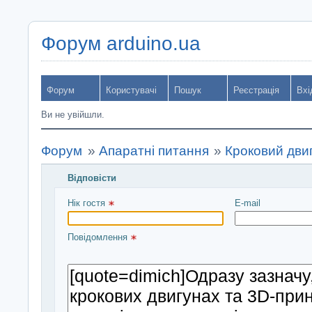
Форум arduino.ua
Форум
Користувачі
Пошук
Реєстрація
Вхі
Ви не увійшли.
Форум
»
Апаратні питання
»
Кроковий дви
Відповісти
Введіть повідомлення і натисніть Надіслати
Нік гостя 
E-mail
Повідомлення 