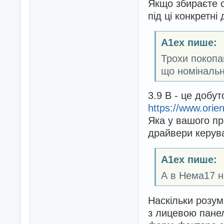
Якщо збираєте с
під ці конкретні
A1ex пише:
Трохи покопа
що номінальн
3.9 В - це добу
https://www.orie
Яка у вашого пр
драйвери керув
A1ex пише:
А в Нема17 н
Наскільки розум
з лицевою панел