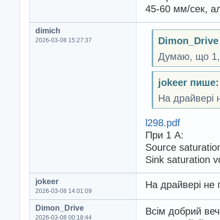
45-60 мм/сек, а
dimich
Dimon_Drive
2026-03-08 15:27:37
Думаю, що 1,
jokeer пише:
На драйвері 
l298.pdf
При 1 А:
Source saturation
Sink saturation v
jokeer
На драйвері не 
2026-03-08 14:01:09
Dimon_Drive
Всім добрий веч
2026-03-08 00:18:44