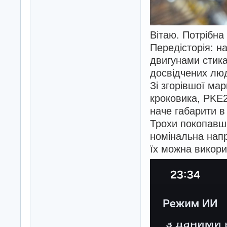
Вітаю. Потрібна
Передісторія: н
двигунами стик
досвідчених лю
Зі згорівшої ма
кроковика, PKE2
наче габарити в
Трохи покопавши
номінальна напр
їх можна викори