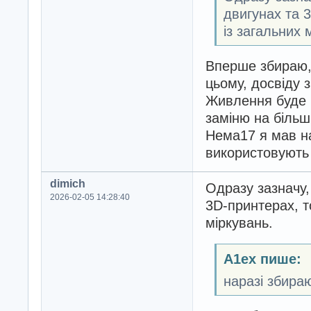
двигунах та 
із загальних 
Вперше збираю,
цьому, досвіду 
Живлення буде 1
заміню на більш
Нема17 я мав на
використовують 
dimich
Одразу зазначу,
2026-02-05 14:28:40
3D-принтерах, т
міркувань.
A1ex пише:
наразі збира