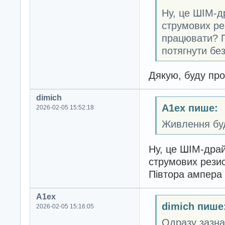
Ну, це ШІМ-д
струмових рез
працювати? П
потягнути бе
Дякую, буду пр
dimich
A1ex пише:
2026-02-05 15:52:18
Живлення буд
Ну, це ШІМ-драй
струмових резис
Півтора ампера 
A1ex
dimich пише
2026-02-05 15:16:05
Одразу зазна