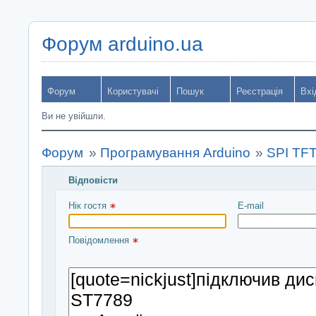
Форум arduino.ua
Форум
Користувачі
Пошук
Реєстрація
Вхі
Ви не увійшли.
Форум
»
Програмування Arduino
»
SPI TF
Відповісти
Введіть повідомлення і натисніть Надіслати
Нік гостя 
E-mail
Повідомлення 