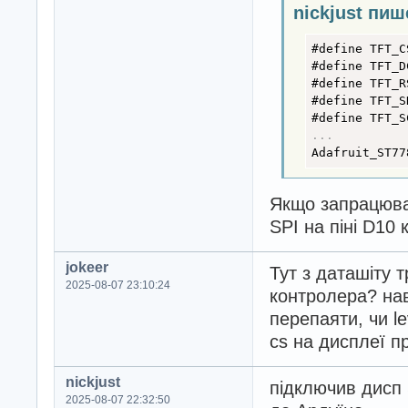
nickjust пиш
#define TFT_C
#define TFT_D
#define TFT_R
#define TFT_S
#define TFT_S
.
.
.
Adafruit_ST77
Якщо запрацюва
SPI на піні D10
jokeer
Тут з даташіту 
2025-08-07 23:10:24
контролера? нав
перепаяти, чи le
cs на дисплеї 
nickjust
підключив дисп
2025-08-07 22:32:50