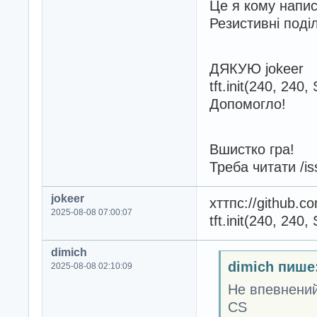
Це я кому напи
Резистивні поді
ДЯКУЮ jokeer
tft.init(240, 24
Допомогло!
Вшистко гра!
Треба читати /is
jokeer
хттпс://github.c
2025-08-08 07:00:07
tft.init(240, 24
dimich
dimich пише
2025-08-08 02:10:09
Не впевнений
CS