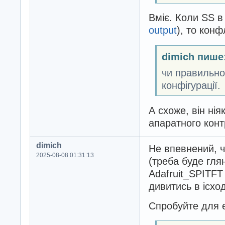
Вміє. Коли SS в
output
), то конф
dimich пише
чи правильно 
конфігурації.
А схоже, він нія
апаратного конт
dimich
Не впевнений, 
2025-08-08 01:31:13
(треба буде гля
Adafruit_SPITFT 
дивитись в ісход
Спробуйте для е