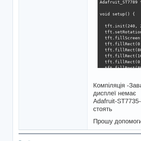
Adafruit_ST7789 
void setup() {

  tft.init(240, 2
  tft.setRotation
  tft.fillScreen
  tft.fillRect(0
  tft.fillRect(8
  tft.fillRect(1
  tft.fillRect(0
  tft.fillRect(8
  tft.fillRect(1
  tft.setTextCol
Компіляція -Зава
  tft.setTextSize
  tft.setCursor(4
дисплеї немає
  tft.println("S
Adafruit-ST7735-
}

стоять
void loop() {

Прошу допомог
  // end

}