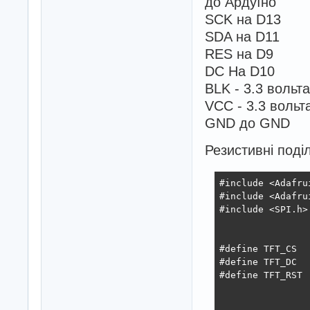
до Ардуїно
SCK на D13
SDA на D11
RES на D9
DC На D10
BLK - 3.3 вольта
VCC - 3.3 вольт
GND до GND
Резистивні поді
#include <Adafrui
#include <Adafrui
#include <SPI.h>

#define TFT_CS  
#define TFT_DC  
#define TFT_RST 