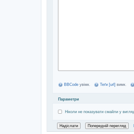
BBCode
увімк.
Теґи [url]
вимк.
Параметри
Ніколи не показувати смайли у вигля