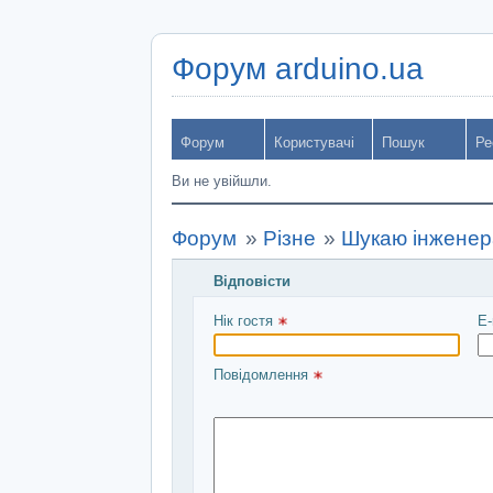
Форум arduino.ua
Форум
Користувачі
Пошук
Ре
Ви не увійшли.
Форум
»
Різне
»
Шукаю інженера
Відповісти
Введіть повідомлення і натисніть Над
Нік гостя 
E-
Повідомлення 