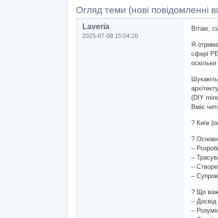
Огляд теми (нові повідомленні вг
Laveria
Вітаю, с
2025-07-08 15:04:20
Я отрима
сфері РЕ
оскільки
Шукають 
архітект
(DIY mind
Вміє чит
? Київ (о
? Основн
– Розроб
– Трасув
– Створе
– Супров
? Що ва
– Досвід
– Розумі