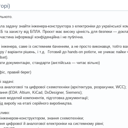
орі)
ільното.
ла задачу знайти інженера-конструктора з електроніки до української комп
Б та захисту від БПЛА. Проєкт має високу цінність для безпеки — докла
 частина інформації конфіденційна і не публічна.
інженера, саме із системним баченням, а не просто виконавця, тобто в
уру / варіанти рішень, і т.д. Готовий до hands-on роботи, не уникає пайки 
set).
ати документацію, стандарти (англійська — читає вільно)
фіс, правий берег)
і задачі:
ка аналогової та цифрової схемотехніки (архітектура, розрахунки, WCC);
ання (EDA: Altium, KiCad, DxDesigner, Siemens);
ння моделей компонентів, підготовка документації;
ід виробу на етапі серійного виробництва.
жливо:
 інженером-конструктором, знання схемотехніки;
ння цифрової й аналогової електроніки на системному рівні;