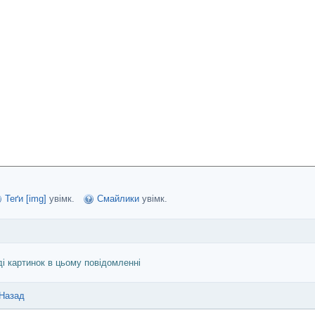
Теґи [img]
увімк.
Смайлики
увімк.
ді картинок в цьому повідомленні
Назад