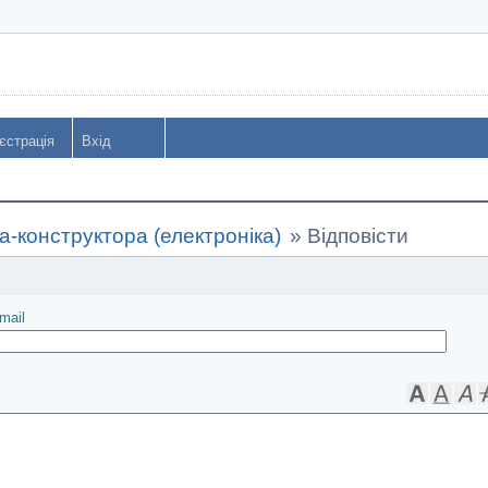
єстрація
Вхід
-конструктора (електроніка)
»
Відповісти
іслати
mail