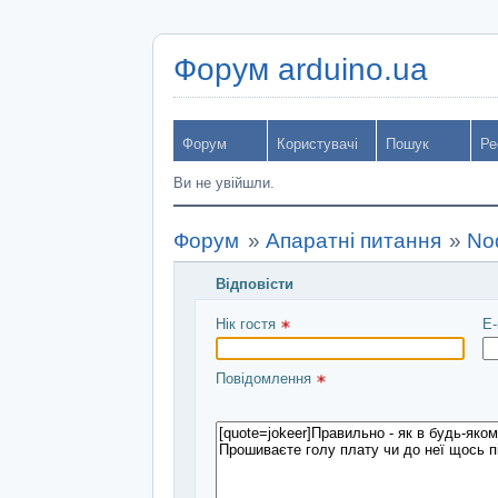
Форум arduino.ua
Форум
Користувачі
Пошук
Ре
Ви не увійшли.
Форум
»
Апаратні питання
»
No
Відповісти
Введіть повідомлення і натисніть Над
Нік гостя 
E-
Повідомлення 