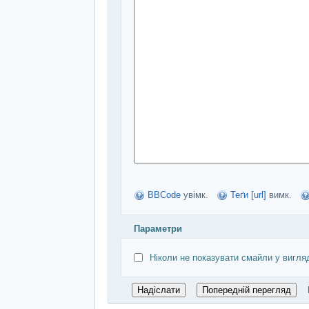
BBCode
увімк.
Теґи [url]
вимк.
Параметри
Ніколи не показувати смайли у вигля