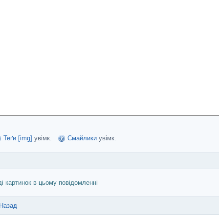
Теґи [img]
увімк.
Смайлики
увімк.
ді картинок в цьому повідомленні
Назад