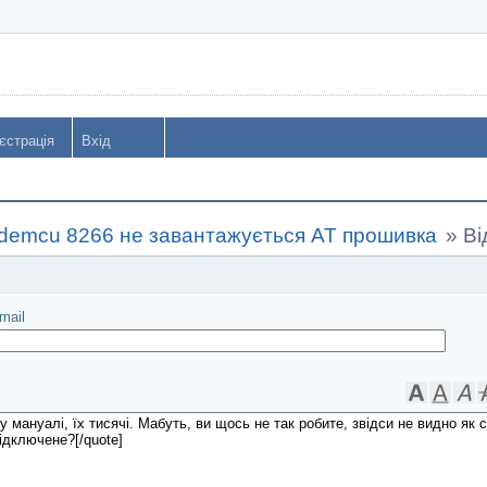
єстрація
Вхід
demcu 8266 не завантажується AT прошивка
»
Ві
іслати
mail