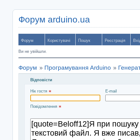
Форум arduino.ua
Форум
Користувачі
Пошук
Реєстрація
Вхі
Ви не увійшли.
Форум
»
Програмування Arduino
»
Генерат
Відповісти
Введіть повідомлення і натисніть Надіслати
Нік гостя 
E-mail
Повідомлення 