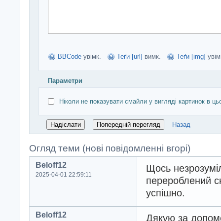
BBCode
увімк.
Теґи [url]
вимк.
Теґи [img]
увім
Параметри
Ніколи не показувати смайли у вигляді картинок в ць
Назад
Огляд теми (нові повідомленні вгорі)
Beloff12
Щось незрозумі
2025-04-01 22:59:11
перероблений ск
успішно.
Beloff12
Дякую за допомо