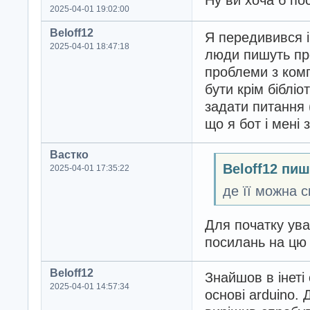
Ну ви хоча б по
2025-04-01 19:02:00
Beloff12
Я передивився і
2025-04-01 18:47:18
люди пишуть про
проблеми з комп
бути крім біблі
задати питання 
що я бот і мені
Вастко
Beloff12 пиш
2025-04-01 17:35:22
де її можна с
Для початку ува
посилань на цю б
Beloff12
Знайшов в інеті 
2025-04-01 14:57:34
основі аrduino. 