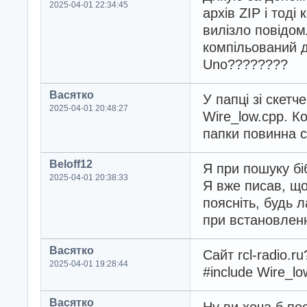
2025-04-01 22:34:45
архів ZIP і тоді
вилізло повідом
компільований д
Uno????????
Васятко
У папці зі скет
2025-04-01 20:48:27
Wire_low.cpp. Ко
папки повинна с
Beloff12
Я при пошуку бі
2025-04-01 20:38:33
Я вже писав, що
поясніть, будь 
при встановленні
Васятко
Сайт rcl-radio.r
2025-04-01 19:28:44
#include Wire_lo
Васятко