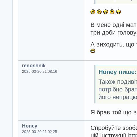
В мене одні матю
три доби голову 
А виходить, що 
renoshnik
Honey пише:
2025-03-20 21:08:16
Також подивіт
потрібно брат
його непрацю
Я брав той що в
Honey
Спробуйте зроби
2025-03-20 21:02:25
цій інструкції ht