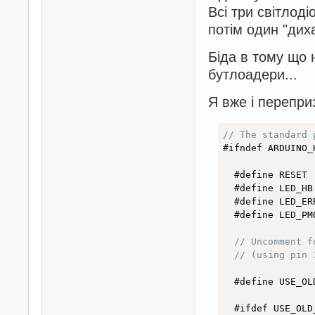
Всі три світлоді
потім один "диха
Біда в тому що 
бутлоадери...
Я вже і перепри
// The standard 
#ifndef ARDUINO_H
  #define RESET 
  #define LED_HB
  #define LED_ER
  #define LED_PM
// Uncomment f
// (using pin 
  #ifdef USE_OLD_