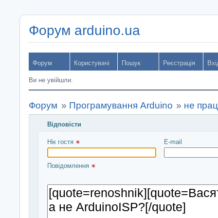
Форум arduino.ua
Форум
Користувачі
Пошук
Реєстрація
Вхі
Ви не увійшли.
Форум
»
Програмування Arduino
»
не прац
Відповісти
Введіть повідомлення і натисніть Надіслати
Нік гостя 
E-mail
Повідомлення 