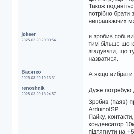
Також подивітьс
потрібно брати з
непрацюючих мо
jokeer
я зробив собі в
2025-03-20 20:00:54
тим більше що к
згадувати, що т
назватися.
Васятко
А якщо вибрати 
2025-03-20 19:13:31
renoshnik
Дуже потребую 
2025-03-20 18:24:57
Зробив (паяв) п
ArduinoISP.
Пайку, контакти
конденсатор 10
підтягнути на +5