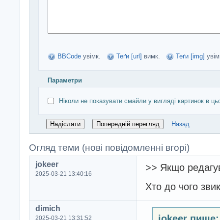
BBCode
увімк.
Теґи [url]
вимк.
Теґи [img]
увім
Параметри
Ніколи не показувати смайли у вигляді картинок в ць
Назад
Огляд теми (нові повідомленні вгорі)
jokeer
>> Якщо редагу
2025-03-21 13:40:16
Хто до чого звик
dimich
jokeer пише:
2025-03-21 13:31:52