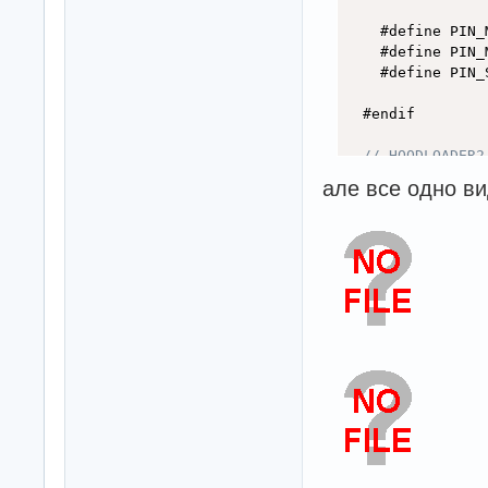
  #endif

// HOODLOADER2
// on Uno or M
але все одно вид
#
else
#endif