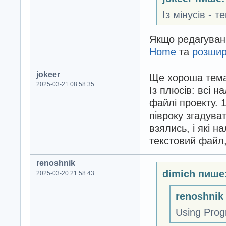
Із мінусів - 
Якщо редагуванн
Home
та
розши
jokeer
Ще хороша тема,
2025-03-21 08:58:35
Із плюсів: всі н
файлі проекту. 
півроку згадуват
взялись, і які н
текстовий файл
renoshnik
dimich пише
2025-03-20 21:58:43
renoshnik
Using Pr