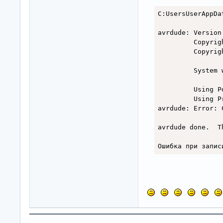
C:UsersUserAppDa
avrdude: Version 
         Copyrig
         Copyrig
         System 
         Using P
         Using P
avrdude: Error: 
avrdude done.  Th
Ошибка при запис