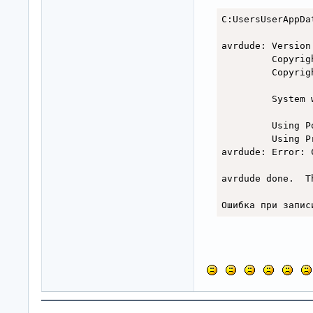
C:UsersUserAppDa
avrdude: Version 
         Copyrig
         Copyrig
         System 
         Using P
         Using P
avrdude: Error: 
avrdude done.  Th
Ошибка при запис