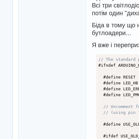
Всі три світлоді
потім один "диха
Біда в тому що 
бутлоадери...
Я вже і перепри
// The standard 
#ifndef ARDUINO_H
  #define RESET 
  #define LED_HB
  #define LED_ER
  #define LED_PM
// Uncomment f
// (using pin 
  #ifdef USE_OLD_