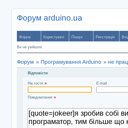
Форум arduino.ua
Форум
Користувачі
Пошук
Реєстрація
Вхі
Ви не увійшли.
Форум
»
Програмування Arduino
»
не прац
Відповісти
Введіть повідомлення і натисніть Надіслати
Нік гостя 
E-mail
Повідомлення 