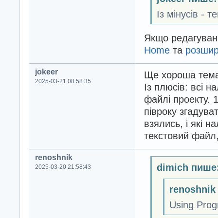
Із мінусів - 
Якщо редагуванн
Home
та
розши
jokeer
Ще хороша тема,
2025-03-21 08:58:35
Із плюсів: всі н
файлі проекту. 
півроку згадуват
взялись, і які н
текстовий файл
renoshnik
dimich пише
2025-03-20 21:58:43
renoshnik
Using Pr