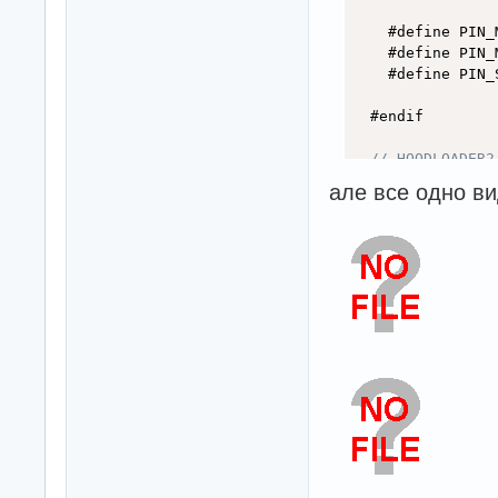
  #endif

// HOODLOADER2
// on Uno or M
але все одно вид
#
else
#endif