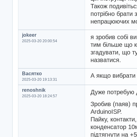
Також подивітьс
потрібно брати з
непрацюючих мо
jokeer
я зробив собі в
2025-03-20 20:00:54
тим більше що к
згадувати, що т
назватися.
Васятко
А якщо вибрати 
2025-03-20 19:13:31
renoshnik
Дуже потребую 
2025-03-20 18:24:57
Зробив (паяв) п
ArduinoISP.
Пайку, контакти
конденсатор 10
підтягнути на +5