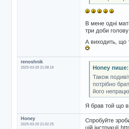
В мене одні матю
три доби голову 
А виходить, що 
renoshnik
Honey пише:
2025-03-20 21:08:16
Також подивіт
потрібно брат
його непрацю
Я брав той що в
Honey
Спробуйте зроби
2025-03-20 21:02:25
цій інструкції ht