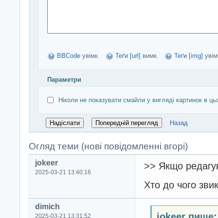
BBCode
увімк.
Теґи [url]
вимк.
Теґи [img]
увім
Параметри
Ніколи не показувати смайли у вигляді картинок в ць
Назад
Огляд теми (нові повідомленні вгорі)
jokeer
>> Якщо редагу
2025-03-21 13:40:16
Хто до чого звик
dimich
jokeer пише:
2025-03-21 13:31:52