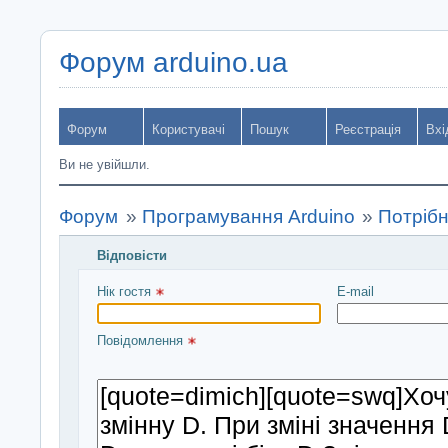
Форум arduino.ua
Форум
Користувачі
Пошук
Реєстрація
Вхі
Ви не увійшли.
Форум
»
Програмування Arduino
»
Потріб
Відповісти
Введіть повідомлення і натисніть Надіслати
Нік гостя 
E-mail
Повідомлення 