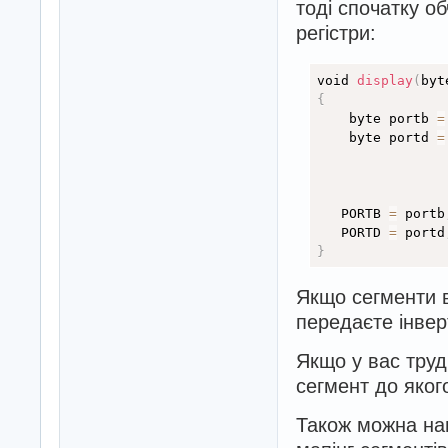
тоді спочатку о
регістри:
void 
display
(
byt
{
    byte portb 
=
    byte portd 
=
   PORTB 
=
 portb
   PORTD 
=
 portd
}
Якщо сегменти в
передаєте інвер
Якщо у вас труд
сегмент до яког
Також можна нап