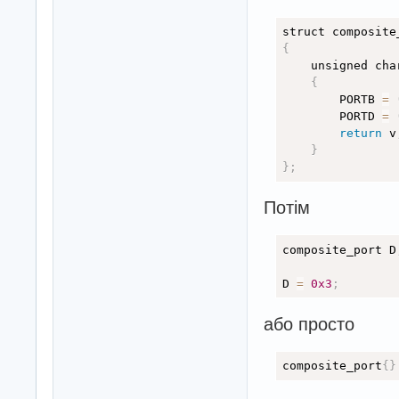
{
    unsigned cha
{
        PORTB 
=
        PORTD 
=
return
 v
}
}
;
Потім
composite_port D
D 
=
0x3
;
або просто
composite_port
{
}