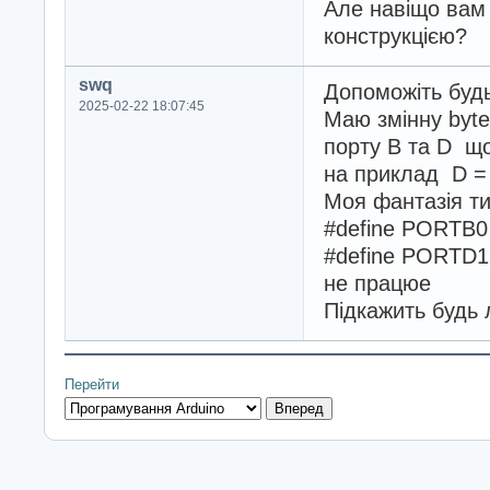
Але навіщо вам
конструкцією?
swq
Допоможіть будь
2025-02-22 18:07:45
Маю змінну byte 
порту В та D що
на приклад D =
Моя фантазія т
#define PORTB
#define PORTD
не працюе
Підкажить будь 
Перейти