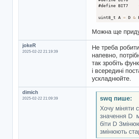
#define BIT7	
uint8_t A 
=
 D 
&
 
Можна ще приду
jokeR
Не треба робити
2025-02-22 21:19:39
напевно, потріб
так зробіть фун
і всередині пост
ускладнюйте.
dimich
swq пише:
2025-02-22 21:09:39
Хочу міняти с
значення D ма
біти D Змінюю
змінюють стар