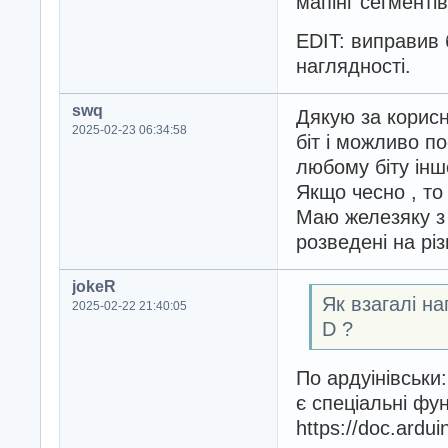
мапінг сегментів
EDIT: виправив 
наглядності.
swq
Дякую за корисн
2025-02-23 06:34:58
біт і можливо по
любому біту іншо
Якщо чесно , то
Маю железяку з 
розведені на різ
jokeR
Як взагалі на
2025-02-22 21:40:05
D ?
По ардуінівськи:
є спеціальні фун
https://doc.ardu