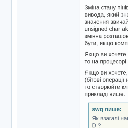
Зміна стану піні
вивода, який з
значення звичай
unsigned char ak
змінна розташов
бути, якщо комп
Якщо ви хочете
то на процесорі
Якщо ви хочете,
(бітові операції
то створюйте кл
прикладі вище.
swq пише:
Як взагалі на
D ?