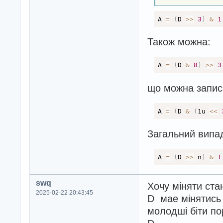
A 
=
(
D 
>
>
3
)
&
1
Також можна:
A 
=
(
D 
&
8
)
>
>
3
що можна запис
A 
=
(
D 
&
(
1u 
<
<
Загальний випад
A 
=
(
D 
>
>
 n
)
&
1
swq
Хочу міняти ста
2025-02-22 20:43:45
D мае мінятись 
молодші біти пор