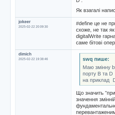
D .
Як взагалі напи
jokeer
#define це не п
2025-02-22 20:09:30
схоже, не так я
digitalWrite гар
саме бітові опер
dimich
swq пише:
2025-02-22 19:38:46
Маю змінну by
порту В та D
на приклад D
Що значить "при
значення змінні
фундаментальног
перевантаженим