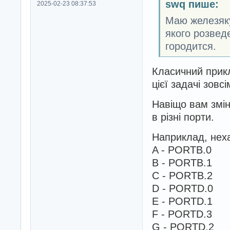
swq пише:
2025-02-23 08:37:53
Маю железяку
якого розведе
городится.
Класичний при
цієї задачі зовс
Навіщо вам змін
в різні порти.
Наприклад, неха
A - PORTB.0
B - PORTB.1
C - PORTB.2
D - PORTD.0
E - PORTD.1
F - PORTD.3
G - PORTD.2