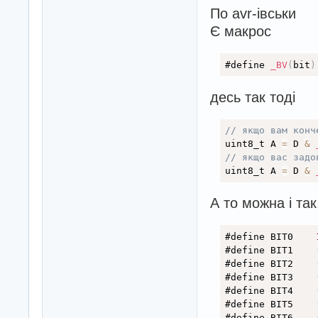
По avr-івськи
Є макрос
#define 
_BV
(
bit
)
десь так тоді
// якщо вам конч
uint8_t A 
=
 D 
&
// якщо вас задо
uint8_t A 
=
 D 
&
А то можна і та
#define BIT0 	
#define BIT1 	
#define BIT2 	
#define BIT3 	
#define BIT4 	
#define BIT5	
#define BIT6	