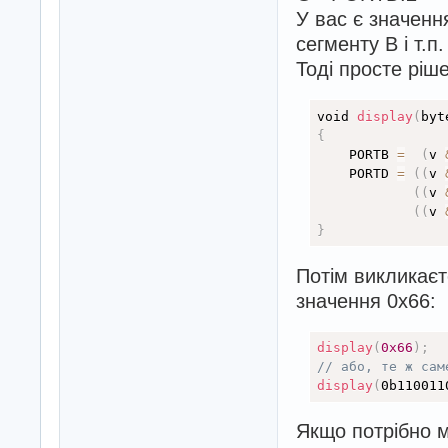
У вас є значення
сегменту B і т.п.
Тоді просте ріше
void 
display
(
byt
{
    PORTB 
=
(
v 
    PORTD 
=
(
(
v 
(
(
v 
(
(
v 
}
Потім викликаєт
значення 0x66:
display
(
0x66
)
;
// або, те ж сам
display
(
0b110011
Якщо потрібно м