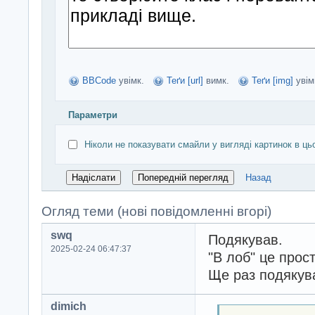
BBCode
увімк.
Теґи [url]
вимк.
Теґи [img]
увім
Параметри
Ніколи не показувати смайли у вигляді картинок в ць
Назад
Огляд теми (нові повідомленні вгорі)
swq
Подякував.
2025-02-24 06:47:37
"В лоб" це прост
Ще раз подякув
dimich