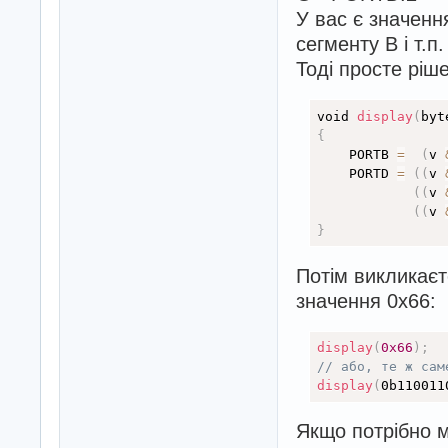
У вас є значення
сегменту B і т.п.
Тоді просте ріше
void 
display
(
byt
{
    PORTB 
=
(
v 
    PORTD 
=
(
(
v 
(
(
v 
(
(
v 
}
Потім викликаєт
значення 0x66:
display
(
0x66
)
;
// або, те ж сам
display
(
0b110011
Якщо потрібно м