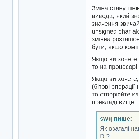
Зміна стану піні
вивода, який з
значення звичай
unsigned char ak
змінна розташов
бути, якщо комп
Якщо ви хочете
то на процесорі
Якщо ви хочете,
(бітові операції
то створюйте кл
прикладі вище.
swq пише:
Як взагалі на
D ?