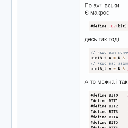
По avr-івськи
Є макрос
#define 
_BV
(
bit
)
десь так тоді
// якщо вам конч
uint8_t A 
=
 D 
&
// якщо вас задо
uint8_t A 
=
 D 
&
А то можна і та
#define BIT0 	
#define BIT1 	
#define BIT2 	
#define BIT3 	
#define BIT4 	
#define BIT5	
#define BIT6	