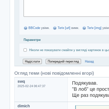
BBCode
увімк.
Теґи [url]
вимк.
Теґи [img]
увім
Параметри
Ніколи не показувати смайли у вигляді картинок в ць
Назад
Огляд теми (нові повідомленні вгорі)
swq
Подякував.
2025-02-24 06:47:37
"В лоб" це прост
Ще раз подякув
dimich