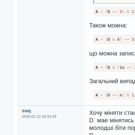
A 
=
(
D 
>
>
3
)
&
1
Також можна:
A 
=
(
D 
&
8
)
>
>
3
що можна запис
A 
=
(
D 
&
(
1u 
<
<
Загальний випад
A 
=
(
D 
>
>
 n
)
&
1
swq
Хочу міняти ста
2025-02-22 20:43:45
D мае мінятись 
молодші біти пор