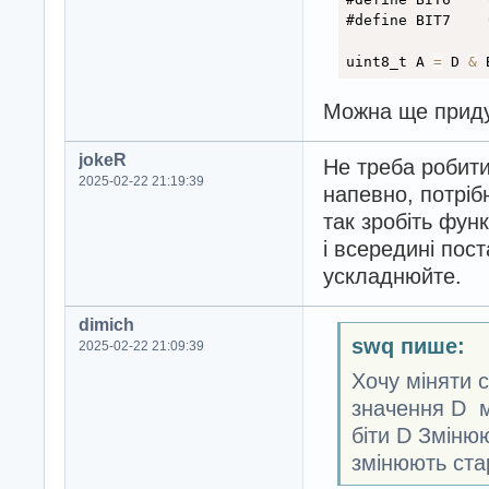
#define BIT7	
uint8_t A 
=
 D 
&
 
Можна ще приду
jokeR
Не треба робити
2025-02-22 21:19:39
напевно, потріб
так зробіть фун
і всередині пост
ускладнюйте.
dimich
swq пише:
2025-02-22 21:09:39
Хочу міняти с
значення D ма
біти D Змінюю
змінюють стар