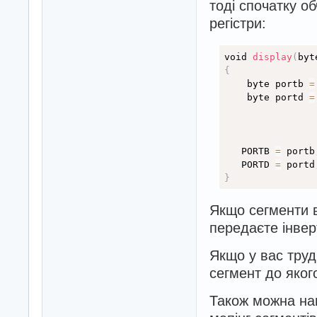
тоді спочатку о
регістри:
void 
display
(
byt
{
    byte portb 
=
    byte portd 
=
   PORTB 
=
 portb
   PORTD 
=
 portd
}
Якщо сегменти в
передаєте інвер
Якщо у вас труд
сегмент до яког
Також можна нап