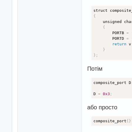
{
    unsigned cha
{
        PORTB 
=
        PORTD 
=
return
 v
}
}
;
Потім
composite_port D
D 
=
0x3
;
або просто
composite_port
{
}