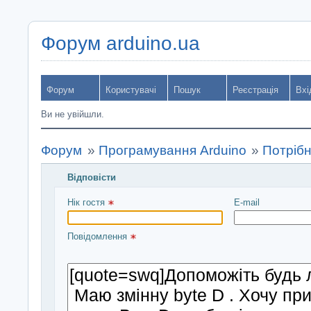
Форум arduino.ua
Форум
Користувачі
Пошук
Реєстрація
Вхі
Ви не увійшли.
Форум
»
Програмування Arduino
»
Потріб
Відповісти
Введіть повідомлення і натисніть Надіслати
Нік гостя 
E-mail
Повідомлення 