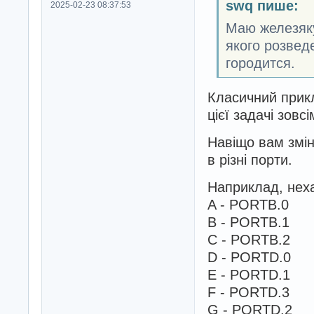
swq пише:
2025-02-23 08:37:53
Маю железяку
якого розведе
городится.
Класичний при
цієї задачі зовс
Навіщо вам змін
в різні порти.
Наприклад, неха
A - PORTB.0
B - PORTB.1
C - PORTB.2
D - PORTD.0
E - PORTD.1
F - PORTD.3
G - PORTD.2