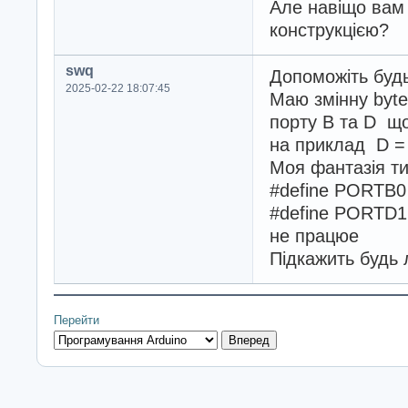
Але навіщо вам
конструкцією?
swq
Допоможіть будь
2025-02-22 18:07:45
Маю змінну byte 
порту В та D що
на приклад D =
Моя фантазія т
#define PORTB
#define PORTD
не працюе
Підкажить будь 
Перейти