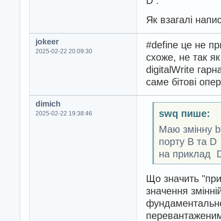
D .
Як взагалі напи
jokeer
#define це не п
2025-02-22 20:09:30
схоже, не так я
digitalWrite гар
саме бітові опер
dimich
swq пише:
2025-02-22 19:38:46
Маю змінну by
порту В та D
на приклад D
Що значить "при
значення змінні
фундаментальног
перевантаженим