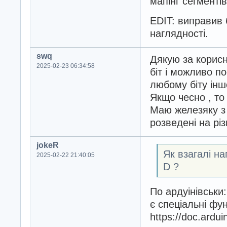
мапінг сегментів
EDIT: виправив 
наглядності.
swq
Дякую за корисн
2025-02-23 06:34:58
біт і можливо по
любому біту іншо
Якщо чесно , то
Маю железяку з 
розведені на різ
jokeR
Як взагалі на
2025-02-22 21:40:05
D ?
По ардуінівськи:
є спеціальні фун
https://doc.ardu