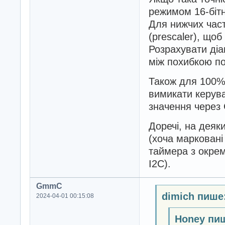
режимом 16-біт
Для нижчих час
(prescaler), що
Розрахувати діа
між похибкою по 
Також для 100%
вимикати керува
значення через
Доречі, на деяк
(хоча марковані
таймера з окрем
I2C).
GmmC
dimich пише
2024-04-01 00:15:08
Honey пи