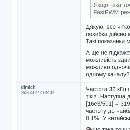
Якщо така точ
FastPWM режи
Дякую, всё чітк
похибка дійсно м
Такі показники 
А ще не підкаже
можливість здви
можливо одночас
одному каналу?
dimich
Частота 32 кГц 
2024-04-02 01:50:42
тіків. Наступна
[16e3/501] = 31
частоту до найб
0.1%. У китайс
Якщо така точні