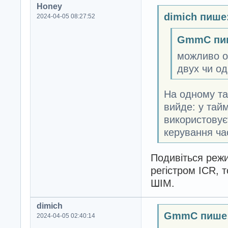
Honey
dimich пише
2024-04-05 08:27:52
GmmC пи
можливо о
двух чи о
На одному та
вийде: у тайм
використовує
керування ча
Подивіться режи
регістром ICR, 
ШІМ.
dimich
GmmC пише
2024-04-05 02:40:14