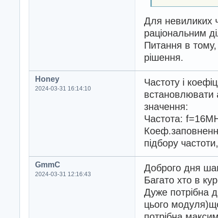
Для невиликих 
раціональним ді
Питання в тому,
рішення.
Honey
Частоту і коефі
2024-03-31 16:14:10
встановлювати а
значення:
Частота: f=16MH
Коеф.заповнення
підбору частоти
GmmC
Доброго дня ша
2024-03-31 12:16:43
Багато хто в ку
Дуже потрібна д
цього модуля)що
потрібна максим