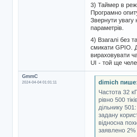
3) Таймер в реж
Програмно опиту
Звернути увагу н
параметрів.
4) Взагалі без 
смикати GPIO. 
вираховувати ча
UI - той ще чел
GmmC
dimich пише
2024-04-04 01:01:11
Частота 32 к
рівно 500 тік
дільнику 501
задану корис
відносна пох
заявлено 2