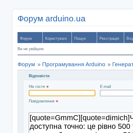
Форум arduino.ua
Форум
Користувачі
Пошук
Реєстрація
Вхі
Ви не увійшли.
Форум
»
Програмування Arduino
»
Генерат
Відповісти
Введіть повідомлення і натисніть Надіслати
Нік гостя 
E-mail
Повідомлення 