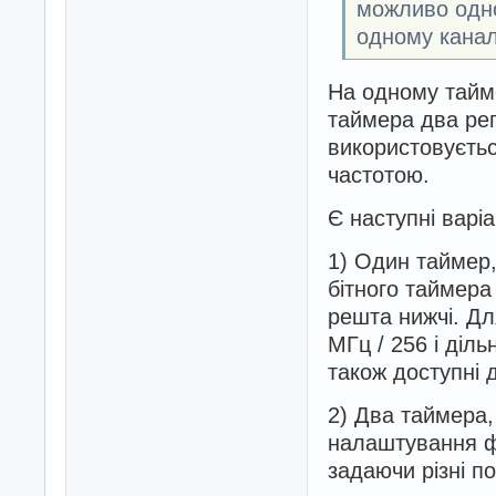
можливо одно
одному кана
На одному тайме
таймера два рег
використовуєтьс
частотою.
Є наступні варіа
1) Один таймер,
бітного таймера
решта нижчі. Для
МГц / 256 і діл
також доступні д
2) Два таймера,
налаштування фа
задаючи різні п