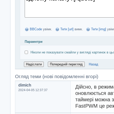
BBCode
увімк.
Теґи [url]
вимк.
Теґи [img]
увім
Параметри
Ніколи не показувати смайли у вигляді картинок в ць
Назад
Огляд теми (нові повідомленні вгорі)
dimich
Дійсно, в режим
2024-04-05 12:37:37
оновлюється авт
таймері можна з
FastPWM це реж