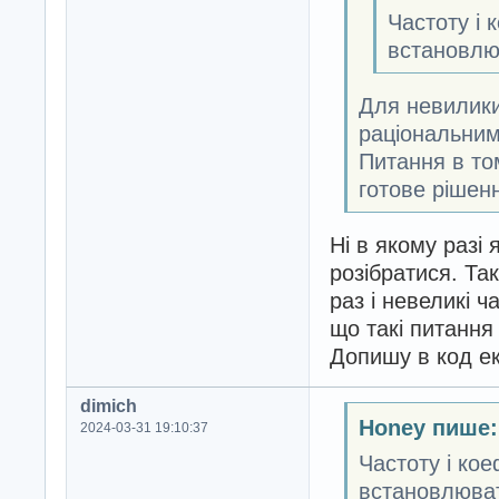
Частоту і 
встановлю
Для невилики
раціональним
Питання в том
готове рішен
Ні в якому разі 
розібратися. Так
раз і невеликі ч
що такі питання
Допишу в код ек
dimich
Honey пише:
2024-03-31 19:10:37
Частоту і ко
встановлюва