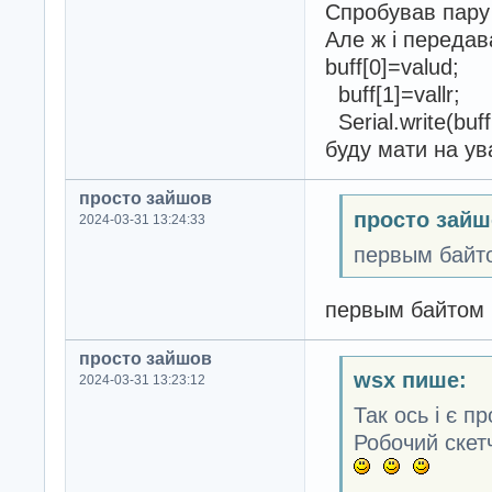
Спробував пару 
Але ж і передав
buff[0]=valud;
buff[1]=vallr;
Serial.write(buff
буду мати на ува
просто зайшов
просто зайш
2024-03-31 13:24:33
первым байтом
первым байтом bu
просто зайшов
wsx пише:
2024-03-31 13:23:12
Так ось і є п
Робочий скет