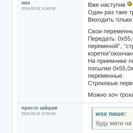
wsx
Вже наступив
2024-03-31 13:45:58
Один раз таке 
Виходить тільки
Свои переменны
Передать: 0х55,
переменой", "ст
коретки"оконча
На приемнике п
посылки 0х55,0
переменные.
Строковые пере
Можно хоч трохи
просто зайшов
wsx пише:
2024-03-31 13:34:43
буду мати на 