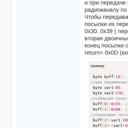
и при передаче
радиоканалу по
Чтобы передава
посылки их пер
0x30..0x39 ( пе
вторая двоичны
конец посылки 
return= 0x0D (в
пример
:
 byte buff
[
10
]
;
//две переменных
 byte var1
=
85
;
 byte var2
=
170
;
//собираем пакет
 buff
[
0
]
=
0x55
;
/
 buff
[
1
]
=
0xAA
;
/
//переводим числ
 buff
[
2
]
=
var1
/
10
 buff
[
3
]
=
(
var1
%
1