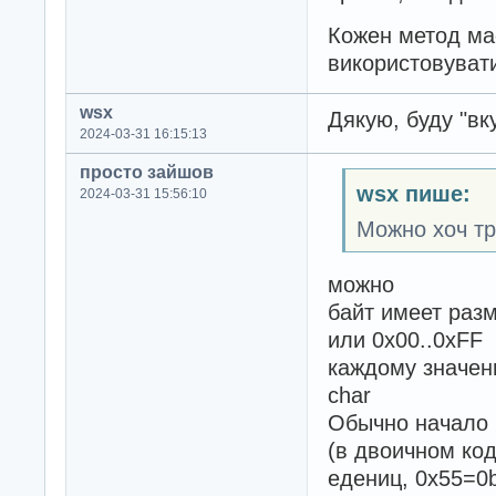
Кожен метод має
використовувати
wsx
Дякую, буду "вк
2024-03-31 16:15:13
просто зайшов
wsx пише:
2024-03-31 15:56:10
Можно хоч тр
можно
байт имеет разм
или 0x00..0xFF
каждому значен
char
Обычно начало 
(в двоичном ко
едениц, 0x55=0