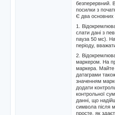
безперервний. В
посилки з початк
Є два основних
1. Відокремлюва
слати дані з пе
пауза 50 мс). Н
періоду, вважат
2. Відокремлюва
маркером. На пр
маркера. Майте 
датаграми також 
значенням марке
додати контроль
контрольної сум
данні, що надій
символа після м
просте, як здає