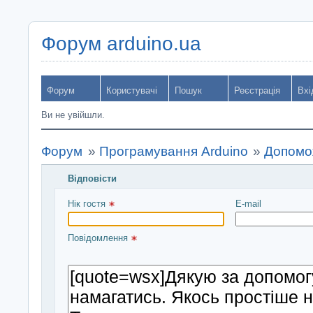
Форум arduino.ua
Форум
Користувачі
Пошук
Реєстрація
Вхі
Ви не увійшли.
Форум
»
Програмування Arduino
»
Допомож
Відповісти
Введіть повідомлення і натисніть Надіслати
Нік гостя 
E-mail
Повідомлення 