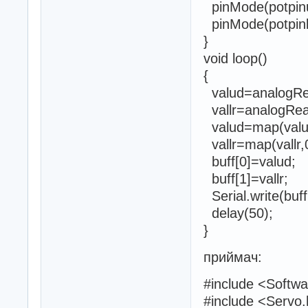
pinMode(potpin
pinMode(potpinl
}
void loop()
{
valud=analogRea
vallr=analogRead
valud=map(valud
vallr=map(vallr,
buff[0]=valud;
buff[1]=vallr;
Serial.write(buff
delay(50);
}
приймач:
#include <Softwa
#include <Servo