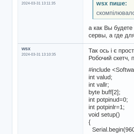
wsx пише:
2024-03-31 13:11:35
скомпілювало
а как Вы будете
сервы, а где дл
wsx
Так ось і є прос
2024-03-31 13:10:35
Робочий скетч, 
#include <Softwa
int valud;
int vallr;
byte buff[2];
int potpinud=0;
int potpinlr=1;
void setup()
{
Serial.begin(96