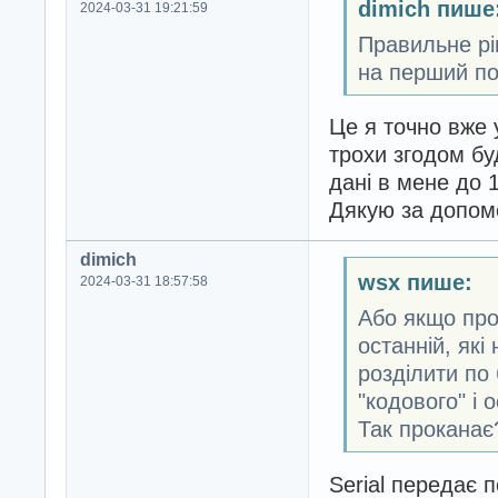
dimich пише
2024-03-31 19:21:59
Правильне ріш
на перший по
Це я точно вже
трохи згодом бу
дані в мене до 1
Дякую за допом
dimich
wsx пише:
2024-03-31 18:57:58
Або якщо про
останній, які
розділити по
"кодового" і 
Так проканає
Serial передає п