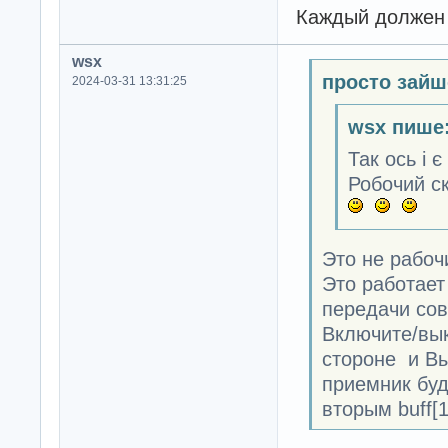
Каждый должен 
wsx
просто зайш
2024-03-31 13:31:25
wsx пише
Так ось і 
Робочий ск
Это не рабоч
Это работает
передачи сов
Включите/вы
стороне и Вы
приемник буд
вторым buff[1