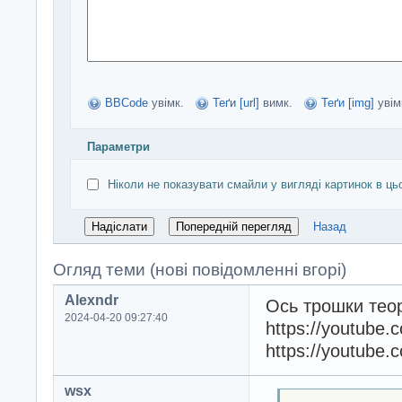
BBCode
увімк.
Теґи [url]
вимк.
Теґи [img]
увім
Параметри
Ніколи не показувати смайли у вигляді картинок в ць
Назад
Огляд теми (нові повідомленні вгорі)
Alexndr
Ось трошки теор
2024-04-20 09:27:40
https://youtub
https://youtub
wsx