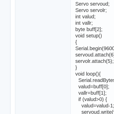
Servo servoud;
Servo servolr;
int valud;
int vallr;
byte buff[2];
void setup()
{
Serial.begin(96
servoud.attach(6
servolr.attach(5);
}
void loop(){
Serial.readBytes
valud=buff[0];
vallr=buff[1];
if (valud>0) {
valud=valud-1
servoud.write(v