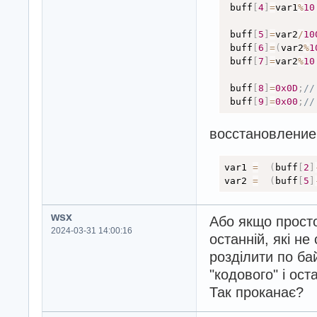
 buff
[
4
]
=
var1
%
10
 buff
[
5
]
=
var2
/
10
 buff
[
6
]
=
(
var2
%
1
 buff
[
7
]
=
var2
%
10
 buff
[
8
]
=
0x0D
;
//
 buff
[
9
]
=
0x00
;
//
восстановление
var1 
=
(
buff
[
2
]
var2 
=
(
buff
[
5
]
wsx
Або якщо прост
2024-03-31 14:00:16
останній, які н
розділити по ба
"кодового" і ост
Так проканає?