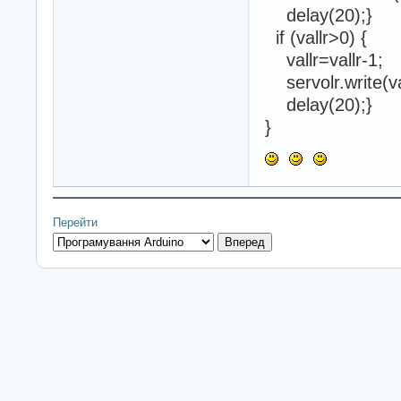
delay(20);}
if (vallr>0) {
vallr=vallr-1;
servolr.write(val
delay(20);}
}
Перейти