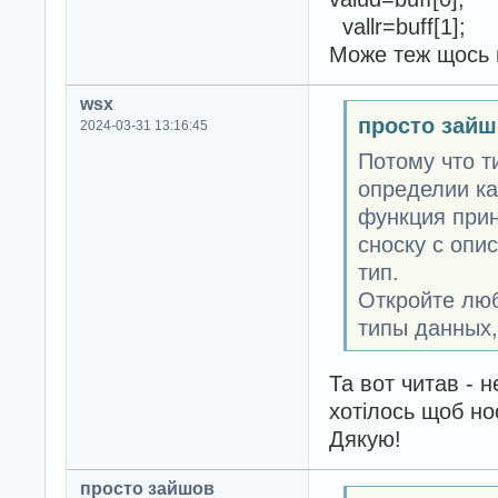
vallr=buff[1];
Може теж щось 
wsx
просто зайш
2024-03-31 13:16:45
Потому что т
определии как
функция прин
сноску с опи
тип.
Откройте люб
типы данных, 
Та вот читав - н
хотілось щоб но
Дякую!
просто зайшов