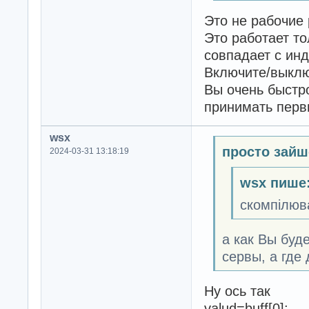
Это не рабочие
Это работает т
совпадает с ин
Включите/выклю
Вы очень быстр
принимать первы
wsx
просто зайш
2024-03-31 13:18:19
wsx пише
скомпілюва
а как Вы буд
сервы, а где
Ну ось так
valud=buff[0];