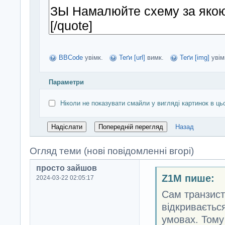
BBCode
увімк.
Теґи [url]
вимк.
Теґи [img]
увім
Параметри
Ніколи не показувати смайли у вигляді картинок в ць
Назад
Огляд теми (нові повідомленні вгорі)
просто зайшов
Z1M пише:
2024-03-22 02:05:17
Сам транзист
відкриваєтьс
умовах. Тому