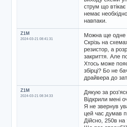
струм що втікає 
немає необхідно
навпаки.
Z1M
Можна ще одне 
2024-03-21 08:41:31
Скрізь на схема
резистор, а роз
закриття. Але п
Хтось може пояс
збірці? Бо не ба
драйвера до за
Z1M
Дякую за роз'яс
2024-03-21 08:34:33
Відкрили мені оч
Я не звернув ув
цей час думав п
Дійсно, 250в на 