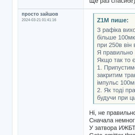
Ще раз спасибі!)
просто зайшов
Z1M пише:
2024-03-21 01:41:16
З рафіка вих
більше 100мк
при 250в він 
Я правильно 
Якщо так то 
1. Припустимо
закритим тра
імпульс 100м
2. Як тоді п
будучи при ц
Ні, не правильн
Сначала немног
У затвора ИЖБТ