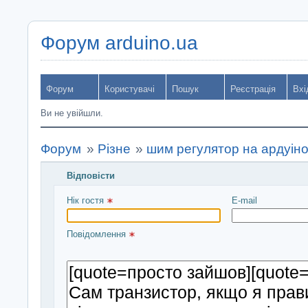
Форум arduino.ua
Форум
Користувачі
Пошук
Реєстрація
Вхі
Ви не увійшли.
Форум
»
Різне
»
шим регулятор на ардуін
Відповісти
Введіть повідомлення і натисніть Надіслати
Нік гостя 
E-mail
Повідомлення 