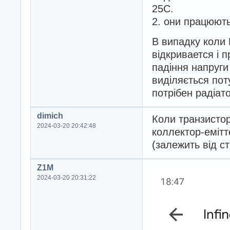
25С.
2. они працюють
В випадку коли 
відкривается і 
падіння напруги
виділяється пот
потрібен радіат
dimich
Коли транзистор
2024-03-20 20:42:48
коллектор-еміт
(залежить від ст
Z1M
2024-03-20 20:31:22