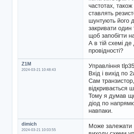
частотах, також 
ставлять резист
шунтують його 
закривати один 
щоб запобігти н
А в тій схемі де
провідності?
Z1M
Управління tlp3
2024-03-21 10:48:43
Вхід і вихід по 2
Сам транзистор,
відкривається ш
Тому я думав щ
діод по напрямк
навпаки.
dimich
Може залежати в
2024-03-21 10:03:55
виходу схеми у