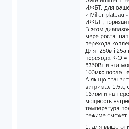
Gate-emitter th
ИЖБТ, для ваш
и Miller platea
ИЖБТ , горизант
В этом диапазо
мере роста нап
перехода колле
Для 250в і 25а 
перехода К-Э =
6350Вт и эта мо
100мкс после че
А як що транзис
витримає 1.5а, 
167ом и на пер
мощность нагрее
температура по
режиме сможет 
1. для выше оп