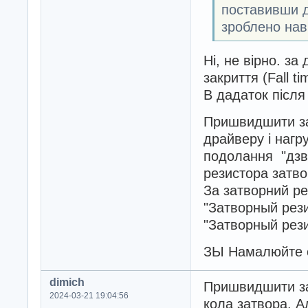
поставивши д
зроблено нав
Ні, не вірно. за
закриття (Fall t
В дадаток після
Пришвидшити зак
драйверу і нагру
подолання "дзві
резистора затво
За затворний ре
"Затворный рези
"Затворный рези
ЗЫ Намалюйте с
dimich
Пришвидшити за
2024-03-21 19:04:56
кола затвора. А