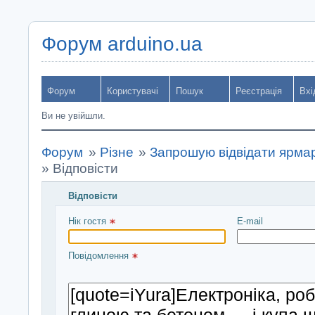
Форум arduino.ua
Форум
Користувачі
Пошук
Реєстрація
Вхі
Ви не увійшли.
Форум
»
Різне
»
Запрошую відвідати ярмаро
»
Відповісти
Відповісти
Введіть повідомлення і натисніть Надіслати
Нік гостя 
E-mail
Повідомлення 