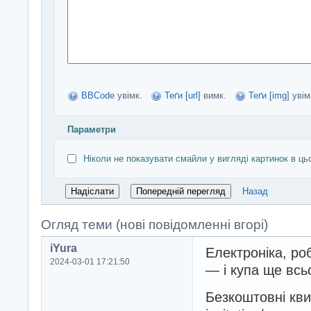
BBCode
увімк.
Теґи [url]
вимк.
Теґи [img]
увім
Параметри
Ніколи не показувати смайли у вигляді картинок в ць
Назад
Огляд теми (нові повідомленні вгорі)
iYura
Електроніка, ро
2024-03-01 17:21:50
— і купа ще всь
Безкоштовні квит