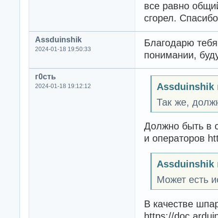
все равно общий
сгорел. Спасибо
Assduinshik
Благодарю тебя 
2024-01-18 19:50:33
понимании, буду
г0cть
Assduinshik
2024-01-18 19:12:12
Так же, долж
Должно быть в 
и операторов htt
Assduinshik
Может есть и
В качестве шпа
https://doc.ardui