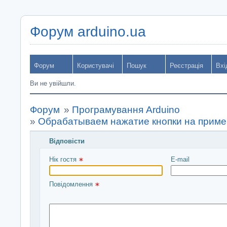
Форум arduino.ua
Форум
Користувачі
Пошук
Реєстрація
Вхі
Ви не увійшли.
Форум
»
Програмування Arduino
»
Обрабатываем нажатие кнопки на приме
Відповісти
Введіть повідомлення і натисніть Надіслати
Нік гостя 
E-mail
Повідомлення 