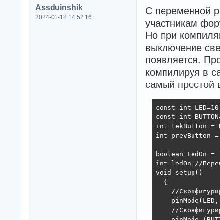
Assduinshik
С переменной р
2024-01-18 14:52:16
участникам фор
Но при компиляц
выключение све
появляется. Пр
компилируя в с
самый простой 
const int LED=10
const int BUTTON
int tekButton = 
int prevButton =
boolean LedOn = 
int ledOn;//Пере
void setup()

  {

    //Сконфигури
    pinMode(LED, 
    //Сконфигури
    pinMode (BUTT