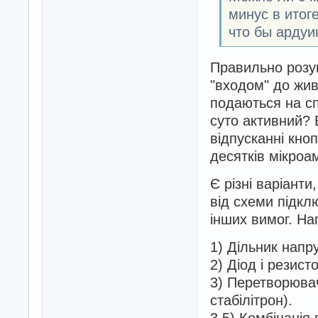
минус в итог
что бы ардуи
Правильно розум
"входом" до жив
подаються на с
суто активний? 
відпусканні кно
десятків мікроа
Є різні варіанти
від схеми підкл
інших вимог. На
1) Дільник напр
2) Діод і резист
3) Перетворювач
стабілітрон).
3.5) Комбінація 