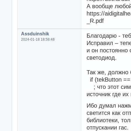
А вообще любой
https://aidigita
_R.pdf
Assduinshik
Благодарю - те
2024-01-18 18:58:48
Исправил – теп
и он постоянно 
светодиод.
Так же, должно
if (tekButton 
; что этот сим
источник где их
Ибо думал нажм
светится как от
библиотеки, тол
отпускании гас.