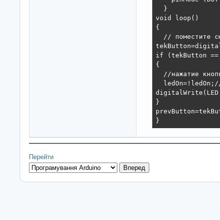
  }

void loop()

{

  // поместите с
tekButton=digita
if (tekButton ==
{

  //нажатие кноп
  ledOn=!ledOn;/
digitalWrite(LED
}

prevButton=tekBut
}
Перейти