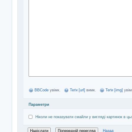
BBCode
увімк.
Теґи [url]
вимк.
Теґи [img]
увім
Параметри
Ніколи не показувати смайли у вигляді картинок в ць
Назад