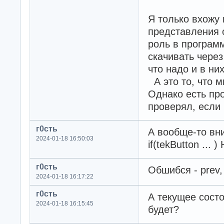
Я только вхожу
представления 
роль в програм
скачивать через
что надо и в ни
А это то, что м
Однако есть про
проверял, если 
г0cть
А вообще-то вн
2024-01-18 16:50:03
if(tekButton ...
г0cть
Обшибся - prev,
2024-01-18 16:17:22
г0cть
А текущее состо
2024-01-18 16:15:45
будет?