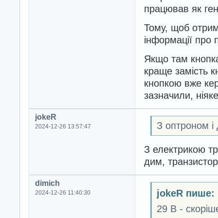
працював як ге
Тому, щоб отрим
інформації про 
Якщо там кнопк
краще замість к
кнопкою вже кер
зазначили, ніяке
jokeR
З оптроном і
2024-12-26 13:57:47
З електрикою тре
дим, транзистор
dimich
jokeR пише:
2024-12-26 11:40:30
29 В - скоріш