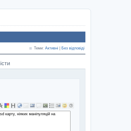
Теми:
Активні
|
Без відповіді
істи