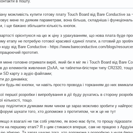
контакти в пошту.
бачу можливість купити готову плату Touch Board від Bare Conductive за 
овує мене по деяким параметрам, вона більша, складніша і функціональн
м, і ще бажано збільшити кількість кнопок.
вартості орієнтуюся на цю ж ціну з урахуванням, що нова плата буде про
му етапу не потребую готової красивої єдиної плати, а готовий до зроблен
 коду від Bare Conductive - https://www.bareconductive.com/blogs/resources/
 працюючий прототип.
я мене головне отримати виріб, який би я міг як і Touch Board від Bare Co
ав до елементів живлення (2хАА, чи таблетки-блістери типу CR2320, тощо
ти SD карту з аудіо файлами;
ати до динаміка;
ати будь-які кнопки, чи навіть просто провода і торканням до них вмикал
кої першої розробки і випробування в дії буду рухатись в сторону розроб
ї кількості, тощо.
шу поділитися думками яким чином це зараз можливо зробити у найпрос
 форумі шукати того, хто допоможе з протитипом, чи ж це не тут
 якщо я взагалі не так собі уявляю, як воно має бути, то прошу підказати
ти на першому етапі? Я з цим стикаюся вперше, сам не працюю з Ардуіно
цію збираю. Та зараз шукаю того, хто допоможе з розробкою з нуля беруч