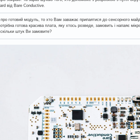
ard від Bare Conductive.
про готовий модуль, то хто Вам заважає припаятися до сенсорного май
отрібна готова красива плата, яку хтось розведе, замовить і напаяє мік
 скільки штук Ви замовите?