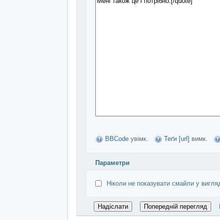
BBCode
увімк.
Теґи [url]
вимк.
Параметри
Ніколи не показувати смайли у вигля