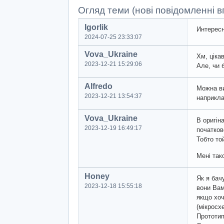
Огляд теми (нові повідомленні вг
Igorlik
Интересн
2024-07-25 23:33:07
Vova_Ukraine
Хм, ціка
2023-12-21 15:29:06
Але, чи 
Alfredo
Можна вик
2023-12-21 13:54:37
наприкла
Vova_Ukraine
В оригін
2023-12-19 16:49:17
початков
Тобто то
Мені тако
Honey
Як я бач
2023-12-18 15:55:18
вони Вам
якщо хоч
(мікросх
Прототип