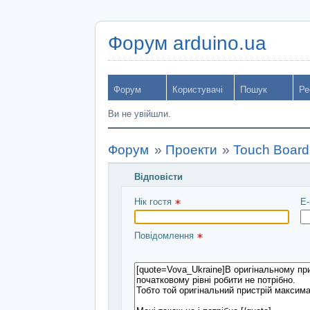
Форум arduino.ua
Форум
Користувачі
Пошук
Ре
Ви не увійшли.
Форум
»
Проекти
»
Touch Board 
Відповісти
Введіть повідомлення і натисніть Над
Нік гостя 
E-
Повідомлення 