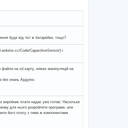
ення буде від тієї ж батарейки, тощо?
.arduino.cc/Code/CapacitiveSensor/) і
 файли на sd карту, ніяких маніпуляцій на
а без знань Ардуіно.
 виробник плати надає уже готові. Наскільки
мому для нього розробляти програми, але
рити його плату з тими ж компонентами