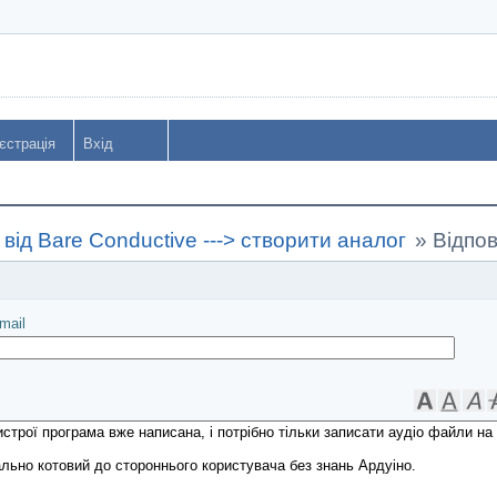
єстрація
Вхід
від Bare Conductive ---> створити аналог
»
Відпов
іслати
mail