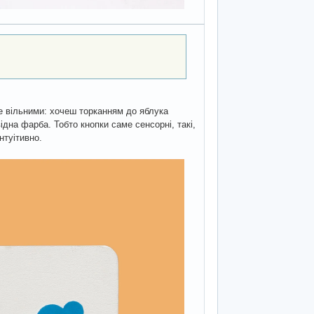
ive вільними: хочеш торканням до яблука
дна фарба. Тобто кнопки саме сенсорні, такі,
нтуітивно.