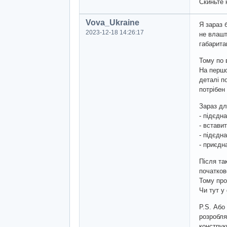
Скиньте 
Vova_Ukraine
Я зараз 
2023-12-18 14:26:17
не влашт
габарита
Тому по 
На першо
деталі по
потрібен
Зараз дл
- підєдн
- встави
- підєдн
- приєдн
Після та
початково
Тому про
Чи тут у
P.S. Або
розробля
конструк