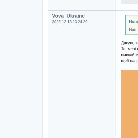
Vova_Ukraine
Hon
2023-12-18 13:24:29
Nшт
Дякую, з
Та, мені
вмикай м
щоб напр