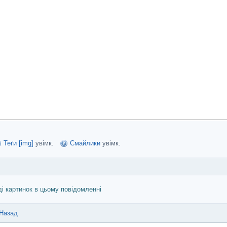
Теґи [img]
увімк.
Смайлики
увімк.
ді картинок в цьому повідомленні
Назад