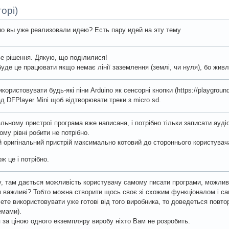
орі)
о вы уже реализовали идею? Есть пару идей на эту тему
ве рішення. Дякую, що поділилися!
буде це працювати якщо немає лінії заземлення (землі, чи нуля), бо живл
ористовувати будь-які піни Arduino як сенсорні кнопки (https://playground
д DFPlayer Mini щоб відтворювати треки з micro sd.
альному пристрої програма вже написана, і потрібно тільки записати аудіо
ому рівні робити не потрібно.
й оригінальний пристрій максимально котовий до стороннього користувач
ж це і потрібно.
у, там дається можливість користувачу самому писати програми, можливо
 важливі? Тобто можна створити щось своє зі схожим функціоналом і са
ете використовувати уже готові від того виробника, то доведеться повто
емами).
 за ціною одного екземпляру виробу ніхто Вам не розробить.