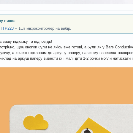
ey пише:
TTP223
+ 1шт мікроконтролер на вибір.
а вашу підказку та відповідь!
 потрібно, щоб кнопки були не якісь вже готові, а були як у Bare Conduct
узику, а хочеш торканням до аркушу паперу, на якому нанесена токопрові
иклад на аркуш паперу вивести їх і малі діти 1-2 рочки могли натискати і