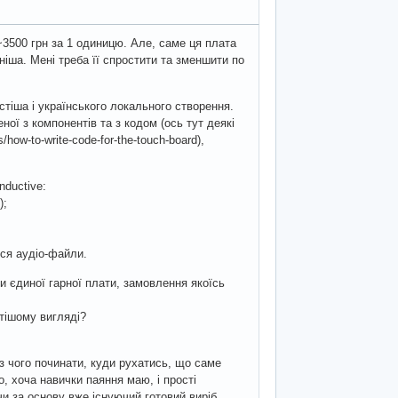
~3500 грн за 1 одиницю. Але, саме ця плата
іша. Мені треба її спростити та зменшити по
стіша і українського локального створення.
ої з компонентів та з кодом (ось тут деякі
how-to-write-code-for-the-touch-board),
nductive:
);
ися аудіо-файли.
ки єдиної гарної плати, замовлення якоїсь
тішому вигляді?
 з чого починати, куди рухатись, що саме
, хоча навички паяння маю, і прості
и за основу вже існуючий готовий виріб