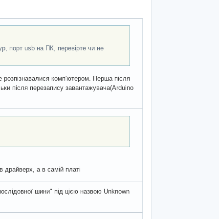
, порт usb на ПК, перевірте чи не
не розпізнавалися комп'ютером. Перша після
льки після перезапису завантажувача(Arduino
 драйверх, а в самій платі
ї послідовної шини" під цією назвою Unknown