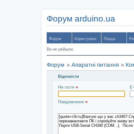
Форум arduino.ua
Форум
Користувачі
Пошук
Ре
Ви не увійшли.
Форум
»
Апаратні питання
»
Ко
Відповісти
Введіть повідомлення і натисніть Над
Нік гостя 
E-
Повідомлення 