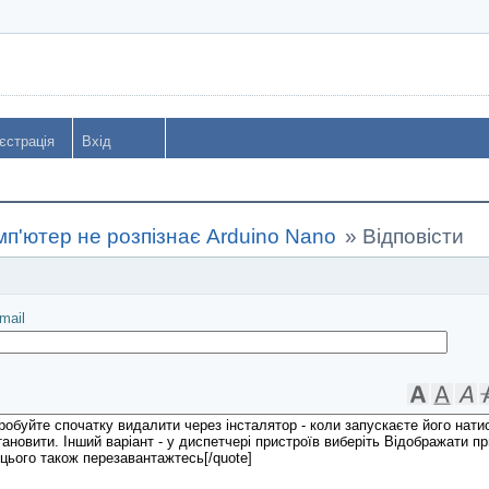
єстрація
Вхід
мп'ютер не розпізнає Arduino Nano
»
Відповісти
іслати
mail