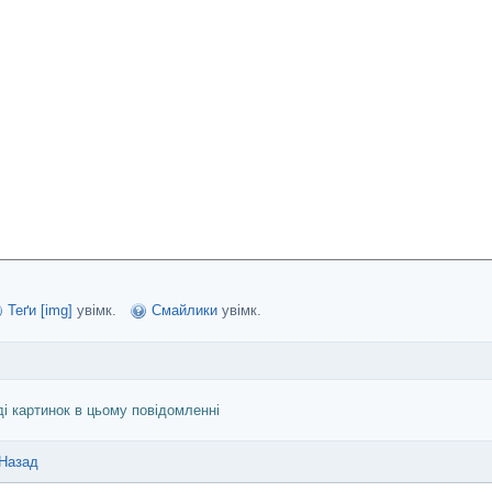
Теґи [img]
увімк.
Смайлики
увімк.
ді картинок в цьому повідомленні
Назад