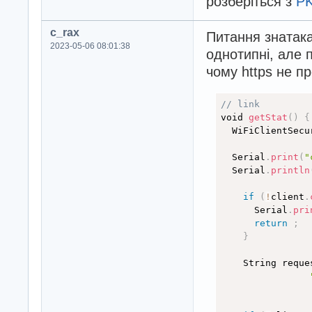
розберіться з
PK
  // int data_in
  // int data_in
c_rax
  // int data_in
Питання знатака
  // int data_in
2023-05-06 08:01:38
однотипні, але 
  // int data_in
чому https не п
  // int data_in
  // int data_in
// link
void 
getStat
(
)
{
  string_stat = 
  WiFiClientSecu
  Serial.print("
  Serial.println
  Serial
.
print
(
"
  httpsClient.sto
  Serial
.
println
}
if
(
!
client
.
      Serial
.
pri
return
;
}
    String reque