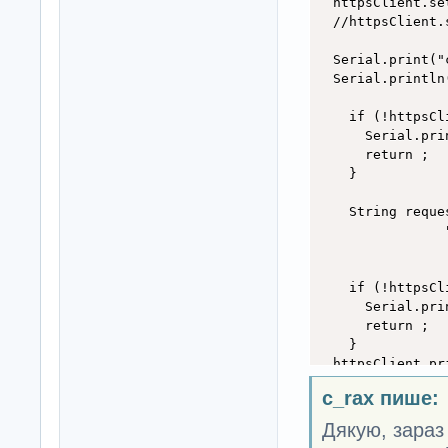
  httpsClient.se
  //httpsClient.
  Serial.print("
  Serial.println
    if (!httpsCl
      Serial.pri
      return ;

    }

    String reque
                
    if (!httpsCl
      Serial.pri
      return ;

    }

  httpsClient.pri
  String response
c_rax пише:
    while (https
  String line = 
Дякую, зараз
    if (line == "