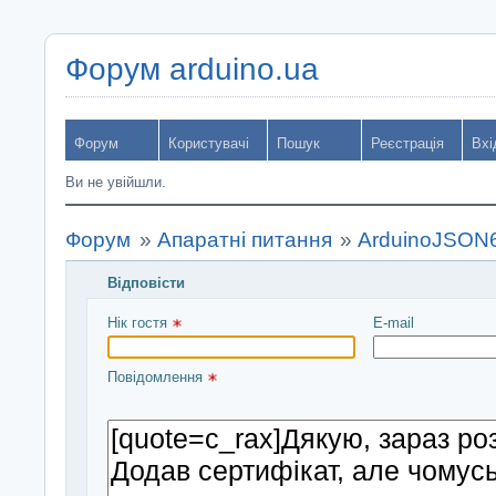
Форум arduino.ua
Форум
Користувачі
Пошук
Реєстрація
Вхі
Ви не увійшли.
Форум
»
Апаратні питання
»
ArduinoJSON
Відповісти
Введіть повідомлення і натисніть Надіслати
Нік гостя 
E-mail
Повідомлення 