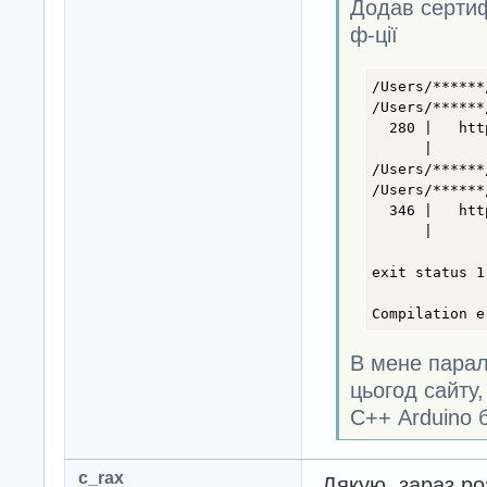
Додав сертиф
    break;

ф-ції
    }

  }

/Users/******
  DynamicJsonDoc
/Users/******
  Deserializatio
  280 |   htt
      |      
  if (error) {

/Users/******
    Serial.print
/Users/******
    Serial.print
  346 |   htt
    return;

      |      
  }

exit status 1

  //const char* 
Compilation e
  JsonObject dat
  //const char* 
В мене парал
  //int data_day
  //const char* 
цьогод сайту,
С++ Arduino 
  int data_war_s
  const char* da
c_rax
Дякую, зараз р
  JsonObject dat