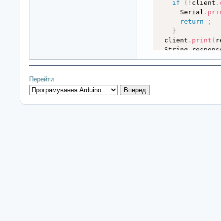
if
(
!
client
.
      Serial
.
pri
return
;
}
  client
.
print
(
r
  String respons
while
(
clien
  String line 
=
 
if
(
line 
==
Перейти
break
;
}
}
// String inpu
  DynamicJsonDoc
  Deserializatio
if
(
error
)
{
    Serial
.
print
    Serial
.
print
return
;
}
//const char* 