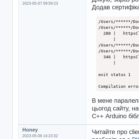
2023-05-07 09:59:23
  long data_stat
Додав сертифіка
  //int data_sta
  // int data_st
/Users/******/Do
  // int data_st
/Users/******/Do
  // int data_st
  280 |   httpsC
  // int data_st
      |         
  // int data_st
/Users/******/Do
  // int data_st
/Users/******/Do
  // int data_st
  346 |   httpsC
  // int data_st
      |         
  // int data_st
  // int data_st
exit status 1

  // int data_st
  // int data_st
Compilation erro
  JsonObject dat
В мене паралел
  int data_incre
  // int data_in
цьогод сайту, на
  // int data_in
С++ Arduino біб
  // int data_in
  // int data_in
Honey
  // int data_in
Читайте про cli
  // int data_in
2023-05-06 14:23:32