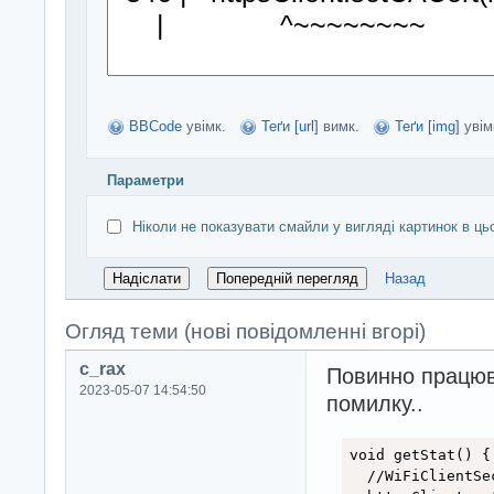
BBCode
увімк.
Теґи [url]
вимк.
Теґи [img]
увім
Параметри
Ніколи не показувати смайли у вигляді картинок в ць
Назад
Огляд теми (нові повідомленні вгорі)
c_rax
Повинно працюва
2023-05-07 14:54:50
помилку..
void getStat() {

  //WiFiClientSe