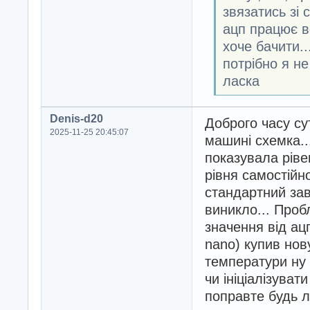
звязатись зі 
ацп працює вс
хоче бачити..
потрібно я н
ласка
Denis-d20
Доброго часу су
2025-11-25 20:45:07
машині схемка..
показувала ріве
рівня самостійн
стандартний зав
виникло... Проб
значення від ацп
nano) купив нову
температури ну 
чи ініціалізуват
поправте будь 