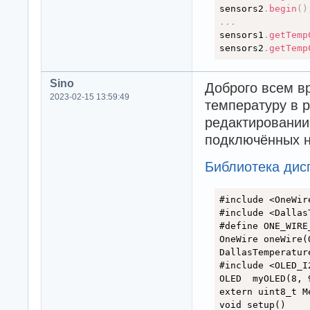
sensors2
.
begin
(
)
.
.
.
sensors1
.
getTemp
sensors2
.
getTemp
Sino
Доброго всем вр
2023-02-15 13:59:49
температуру в 
редактировании,
подключённых на
Библиотека дис
#include <OneWire
#include <Dallas
#define ONE_WIRE
OneWire oneWire(
DallasTemperatur
#include <OLED_I2
OLED  myOLED(8, 
extern uint8_t M
void setup()
