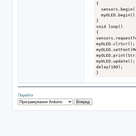
{

  sensors.begin()
  myOLED.begin();
}

void loop()

{

sensors.requestT
myOLED.clrScr();
myOLED.setFont(Me
myOLED.print(Str
myOLED.update();

delay(100);

}
Перейти