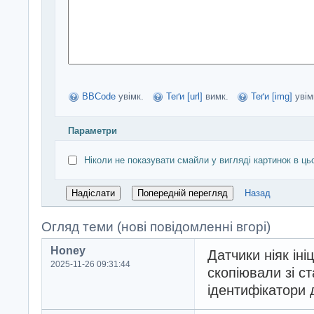
BBCode
увімк.
Теґи [url]
вимк.
Теґи [img]
увім
Параметри
Ніколи не показувати смайли у вигляді картинок в ць
Назад
Огляд теми (нові повідомленні вгорі)
Honey
Датчики ніяк іні
2025-11-26 09:31:44
скопіювали зі с
ідентифікатори 