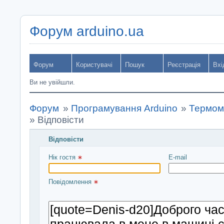
Форум arduino.ua
Форум
Користувачі
Пошук
Реєстрація
Вхі
Ви не увійшли.
Форум
»
Програмування Arduino
»
Термом
»
Відповісти
Відповісти
Введіть повідомлення і натисніть Надіслати
Нік гостя 
E-mail
Повідомлення 