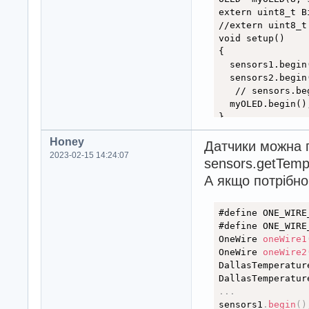
extern uint8_t Bi
//extern uint8_t
void setup()

{

  sensors1.begin(
  sensors2.begin(
   // sensors.beg
  myOLED.begin();
}

void loop()

Honey
{

Датчики можна п
2023-02-15 14:24:07
sensors1.request
sensors.getTemp
А якщо потрібно 
sensors2.request
myOLED.clrScr();
myOLED.setFont(Bi
#define ONE_WIRE
myOLED.print(Str
#define ONE_WIRE
myOLED.print(Str
OneWire 
oneWire1
myOLED.update();

OneWire 
oneWire2
delay(100);

DallasTemperatur
}
DallasTemperatur
.
.
.
sensors1
.
begin
(
)