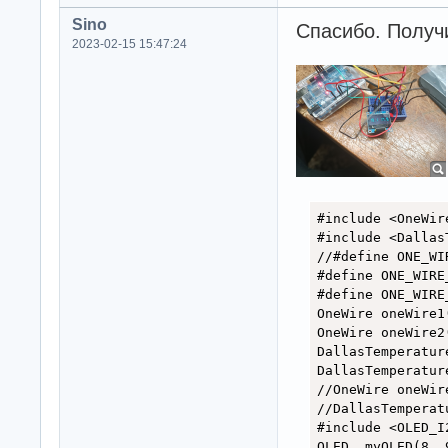
Sino
Спасибо. Получ
2023-02-15 15:47:24
#include <OneWire
#include <Dallas
//#define ONE_WI
#define ONE_WIRE_
#define ONE_WIRE_
OneWire oneWire1
OneWire oneWire2
DallasTemperatur
DallasTemperatur
//OneWire oneWir
//DallasTemperat
#include <OLED_I2
OLED  myOLED(8, 