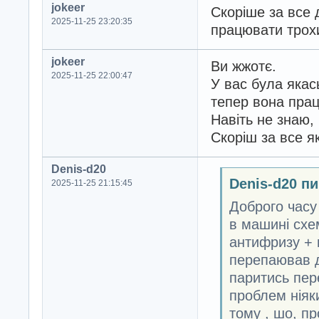
jokeer
Скоріше за все д
2025-11-25 23:20:35
працювати трохи
jokeer
Ви жжотє.
2025-11-25 22:00:47
У вас була якас
тепер вона прац
Навіть не знаю,
Скоріш за все як
Denis-d20
Denis-d20 п
2025-11-25 21:15:45
Доброго часу
в машині схе
антифризу + 
перепаював д
паритись пер
проблем ніяк
тому , шо, пр