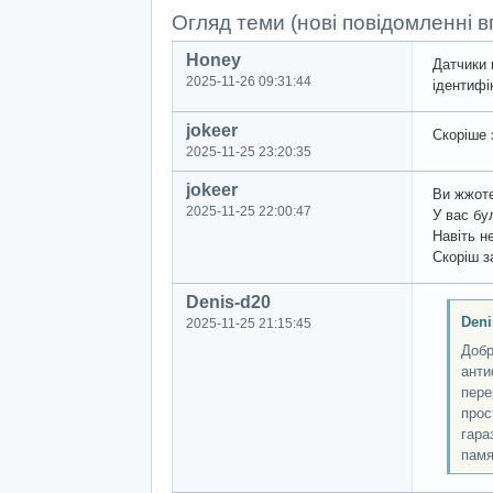
Огляд теми (нові повідомленні вг
Honey
Датчики 
2025-11-26 09:31:44
ідентифі
jokeer
Скоріше 
2025-11-25 23:20:35
jokeer
Ви жжот
2025-11-25 22:00:47
У вас бу
Навіть н
Скоріш за
Denis-d20
Deni
2025-11-25 21:15:45
Добр
анти
пере
прос
гара
памя