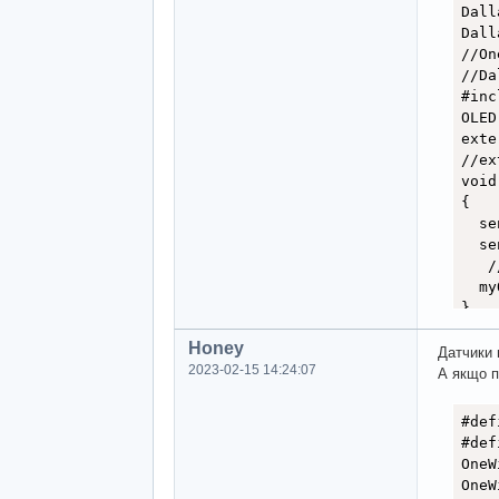
Dall
Dall
//On
//Da
#inc
OLED
exte
//ex
void
{

  se
  se
   /
  my
}

void
Honey
{

Датчики 
2023-02-15 14:24:07
sens
А якщо п
sens
#def
myOL
#def
myOL
OneW
myOL
OneW
myOL