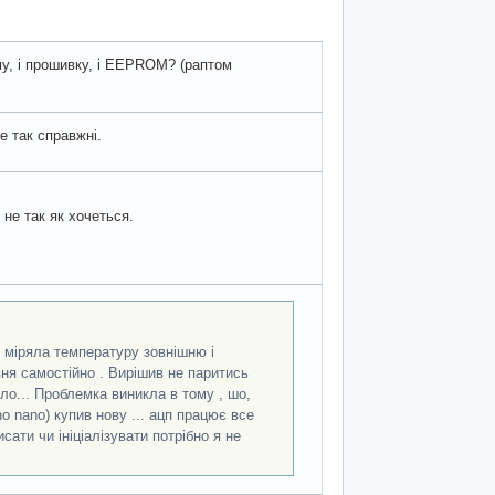
хему, і прошивку, і EEPROM? (раптом
е так справжні.
не так як хочеться.
. міряла температуру зовнішню і
ня самостійно . Вирішив не паритись
ло... Проблемка виникла в тому , шо,
o nano) купив нову ... ацп працює все
сати чи ініціалізувати потрібно я не