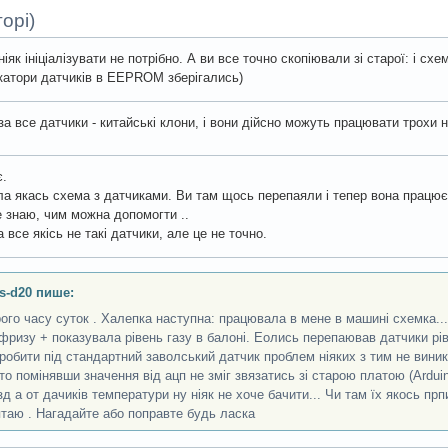
орі)
ніяк ініціалізувати не потрібно. А ви все точно скопіювали зі старої: і с
катори датчиків в EEPROM зберігались)
за все датчики - китайські клони, і вони дійсно можуть працювати трохи н
є.
ла якась схема з датчиками. Ви там щось перепаяли і тепер вона працює 
е знаю, чим можна допомогти ..
 все якісь не такі датчики, але це не точно.
s-d20 пише:
ого часу суток . Халепка наступна: працювала в мене в машині схемка..
фризу + показувала рівень газу в балоні. Еолись перепаював датчики рів
робити під стандартний заволський датчик проблем ніяких з тим не виник
то помінявши значення від ацп не зміг звязатись зі старою платою (Arduin
зд а от дачиків температури ну ніяк не хоче бачити... Чи там їх якось прпи
таю . Нагадайте або поправте будь ласка