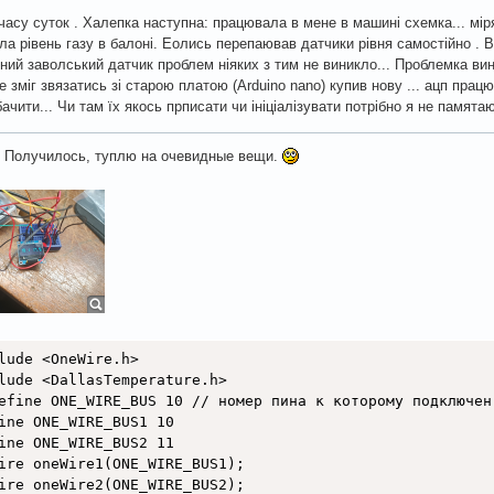
часу суток . Халепка наступна: працювала в мене в машині схемка... мі
ла рівень газу в балоні. Еолись перепаював датчики рівня самостійно . 
ний заволський датчик проблем ніяких з тим не виникло... Проблемка ви
не зміг звязатись зі старою платою (Arduino nano) купив нову ... ацп прац
бачити... Чи там їх якось прписати чи ініціалізувати потрібно я не памят
. Получилось, туплю на очевидные вещи.
lude <OneWire.h>

lude <DallasTemperature.h>

efine ONE_WIRE_BUS 10 // номер пина к которому подключен 
ine ONE_WIRE_BUS1 10

ine ONE_WIRE_BUS2 11

ire oneWire1(ONE_WIRE_BUS1);

ire oneWire2(ONE_WIRE_BUS2);
