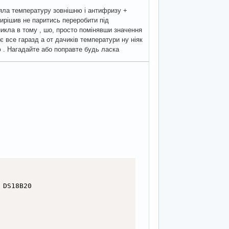
ряла температуру зовнішню і антифризу +
Вирішив не паритись переробити під
никла в тому , шо, просто помінявши значення
ює все гаразд а от дачиків температури ну ніяк
аю . Нагадайте або поправте будь ласка
DS18B20
