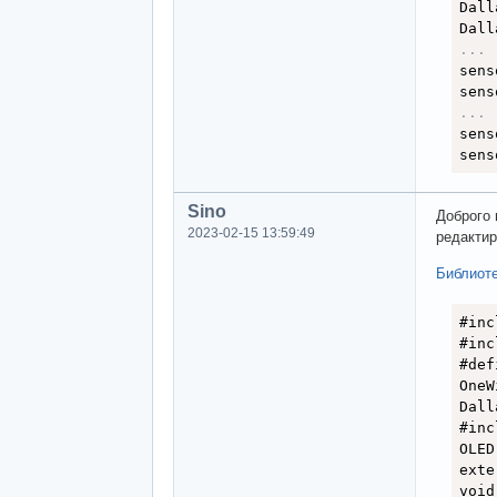
Dall
myOL
Dall
dela
.
.
.
}
sens
sens
.
.
.
sens
sens
Sino
Доброго 
2023-02-15 13:59:49
редактир
Библиот
#inc
#inc
#def
OneW
Dall
#inc
OLED
exte
void