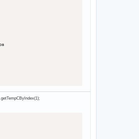
в

s.getTempCByIndex(1);
22);   // Отображение температуры

 22);   // Отображение температуры
