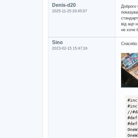
Denis-d20
Доброго 
2025-11-25 20:45:07
показува
стандарт
від ацп 
не хоче 
Sino
Спасибо
2023-02-15 15:47:24
#inc
#inc
//#d
#def
#def
OneW
OneW