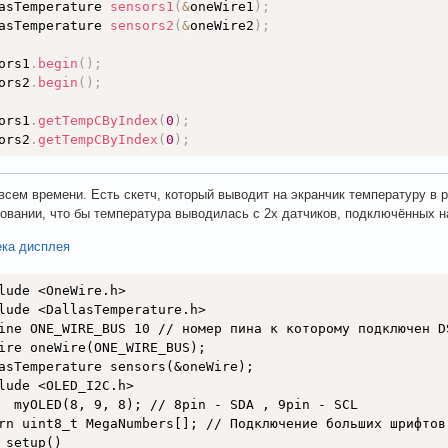
asTemperature 
sensors1
(
&
oneWire1
)
;
ED.update();

asTemperature 
sensors2
(
&
oneWire2
)
;
y(100);

ors1
.
begin
(
)
;
ors2
.
begin
(
)
;
ors1
.
getTempCByIndex
(
0
)
;
ors2
.
getTempCByIndex
(
0
)
;
всем времени. Есть скетч, который выводит на экранчик температуру в
овании, что бы температура выводилась с 2х датчиков, подключённых на
ека дисплея
lude <OneWire.h>

lude <DallasTemperature.h>

ine ONE_WIRE_BUS 10 // номер пина к которому подключен DS
ire oneWire(ONE_WIRE_BUS);

asTemperature sensors(&oneWire);

lude <OLED_I2C.h>

  myOLED(8, 9, 8); // 8pin - SDA , 9pin - SCL

rn uint8_t MegaNumbers[]; // Подключение больших шрифтов

 setup()
