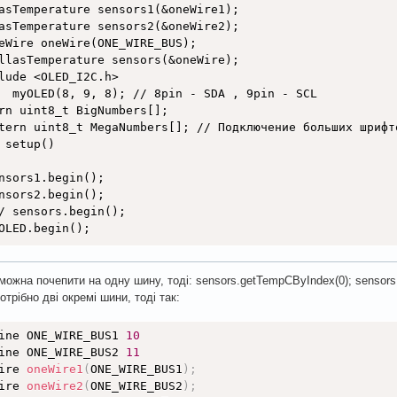
asTemperature sensors1(&oneWire1);

asTemperature sensors2(&oneWire2);

eWire oneWire(ONE_WIRE_BUS);

llasTemperature sensors(&oneWire);

lude <OLED_I2C.h>

  myOLED(8, 9, 8); // 8pin - SDA , 9pin - SCL

rn uint8_t BigNumbers[];

tern uint8_t MegaNumbers[]; // Подключение больших шрифто
 setup()

nsors1.begin();

nsors2.begin();

/ sensors.begin(); 

OLED.begin();

 loop()

можна почепити на одну шину, тоді: sensors.getTempCByIndex(0); sensor
ors1.requestTemperatures();

отрібно дві окремі шини, тоді так:
ors2.requestTemperatures();

ine ONE_WIRE_BUS1 
10
ED.clrScr(); // очищаем экран

ine ONE_WIRE_BUS2 
11
ED.setFont(BigNumbers);

ire 
oneWire1
(
ONE_WIRE_BUS1
)
;
ED.print(String(sensors1.getTempCByIndex(0) , 1), LEFT, 
ire 
oneWire2
(
ONE_WIRE_BUS2
)
;
ED.print(String(sensors2.getTempCByIndex(0) , 1), RIGHT,