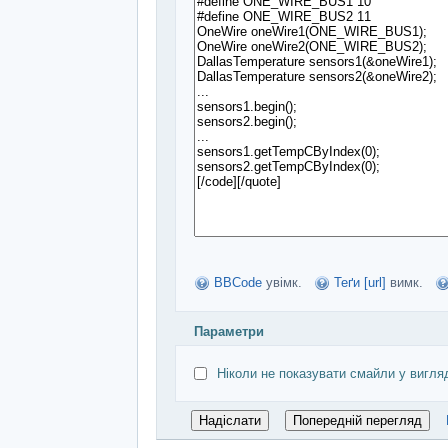
BBCode
увімк.
Теґи [url]
вимк.
Параметри
Ніколи не показувати смайли у вигля