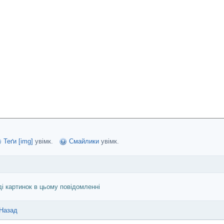
Теґи [img]
увімк.
Смайлики
увімк.
ді картинок в цьому повідомленні
Назад