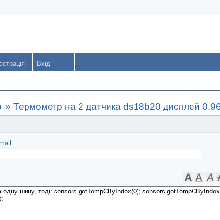
єстрація
Вхід
o
»
Термометр на 2 датчика ds18b20 дисплей 0,9
іслати
mail