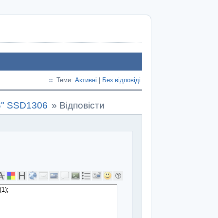
Теми:
Активні
|
Без відповіді
6" SSD1306
»
Відповісти