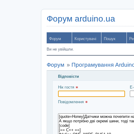
Форум arduino.ua
Форум
Користувачі
Пошук
Ре
Ви не увійшли.
Форум
»
Програмування Arduin
Відповісти
Введіть повідомлення і натисніть Над
Нік гостя 
E-
Повідомлення 