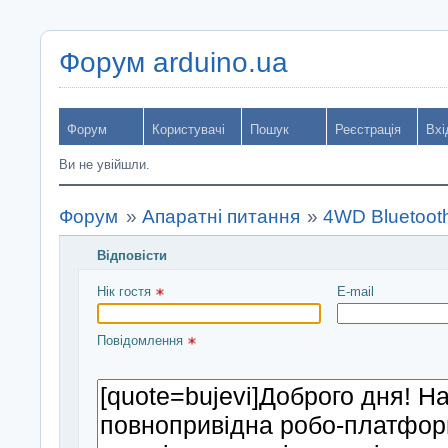
Форум arduino.ua
Форум
Користувачі
Пошук
Реєстрація
Вхі
Ви не увійшли.
Форум
»
Апаратні питання
»
4WD Bluetooth
Відповісти
Введіть повідомлення і натисніть Надіслати
Нік гостя 
E-mail
Повідомлення 