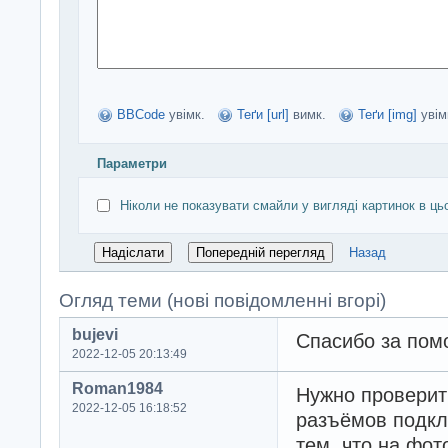
BBCode
увімк.
Теґи [url]
вимк.
Теґи [img]
увім
Параметри
Ніколи не показувати смайли у вигляді картинок в ць
Назад
Огляд теми (нові повідомленні вгорі)
bujevi
Спасибо за пом
2022-12-05 20:13:49
Roman1984
Нужно проверит
2022-12-05 16:18:52
разъёмов подкл
тем, что на фот