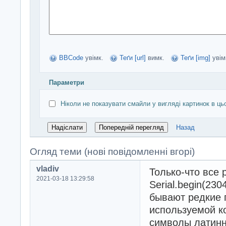
BBCode
увімк.
Теґи [url]
вимк.
Теґи [img]
увім
Параметри
Ніколи не показувати смайли у вигляді картинок в ць
Назад
Огляд теми (нові повідомленні вгорі)
vladiv
Только-что все
2021-03-18 13:29:58
Serial.begin(23
бывают редкие 
используемой к
символы латинн