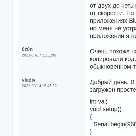
от двух до четы
от скорости. Но
приложениях Blu
но меня не уст
приложении я пе
0z0n
Очень похоже н
2021-03-17 11:11:03
копировали код.
обыкновенном 
vladiv
Добрый день. В
2021-03-14 15:45:32
загружен просте
int val;
void setup()
{
Serial.begin(960
}