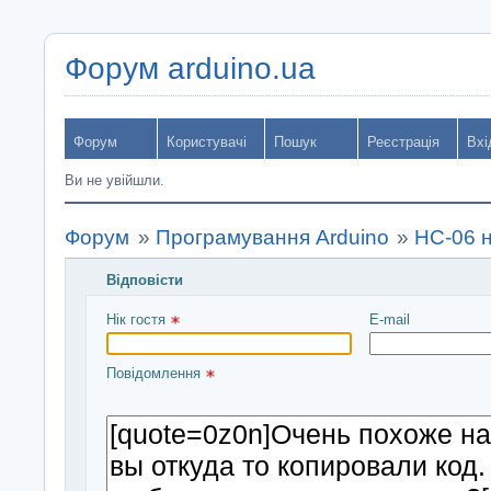
Форум arduino.ua
Форум
Користувачі
Пошук
Реєстрація
Вхі
Ви не увійшли.
Форум
»
Програмування Arduino
»
HC-06 
Відповісти
Введіть повідомлення і натисніть Надіслати
Нік гостя 
E-mail
Повідомлення 