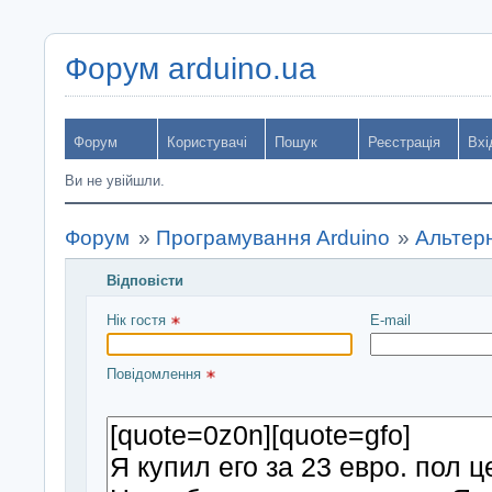
Форум arduino.ua
Форум
Користувачі
Пошук
Реєстрація
Вхі
Ви не увійшли.
Форум
»
Програмування Arduino
»
Альтерн
Відповісти
Введіть повідомлення і натисніть Надіслати
Нік гостя 
E-mail
Повідомлення 