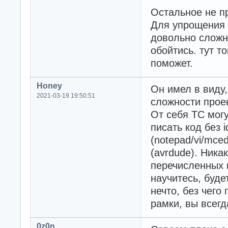
Остальное не п
Для упрощения 
довольно сложн
обойтись. тут т
поможет.
Honey
Он имел в виду,
2021-03-19 19:50:51
сложности прое
От себя ТС мог
писать код без 
(notepad/vi/mced
(avrdude). Никак
перечисленных 
научитесь, буде
нечто, без чего 
рамки, вы всегд
0z0n