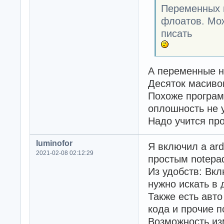
Переменных г
флоатов. Мож
писать
А переменные н
Десяток масив
Похоже програм
оплошность не 
Надо учится про
luminofor
Я включил а ard
2021-02-08 02:12:29
простым notepa
Из удобств: Вк
нужно искать в 
Также есть авто
кода и прочие 
Возможность из