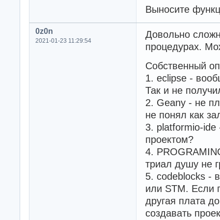
Выносите функц
0z0n
Довольно сложн
2021-01-23 11:29:54
процедурах. Мож
Собственный оп
1. eclipse - во
Так и не получи
2. Geany - не п
не понял как за
3. platformio-id
проектом?
4. PROGRAMINO 
триал душу не г
5. codeblocks -
или STM. Если п
другая плата до
создавать прое