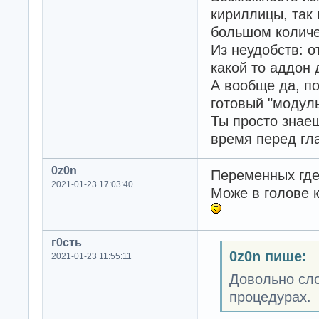
кириллицы, так 
большом количе
Из неудобств: о
какой то аддон 
А вообще да, п
готовый "модуль
Ты просто знаеш
время перед гл
0z0n
Переменных где 
2021-01-23 17:03:40
Може в голове к
г0сть
0z0n пише:
2021-01-23 11:55:11
Довольно сло
процедурах.