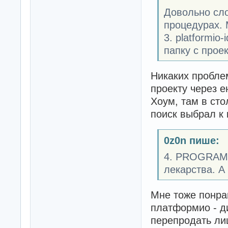
Довольно сло
процедурах. 
3. platformio
папку с прое
Никаких пробле
проекту через 
Хоум, там в сто
поиск выбрал к 
0z0n пише:
4. PROGRAMI
лекарства. А 
Мне тоже понрав
платформио - д
перепродать лиц