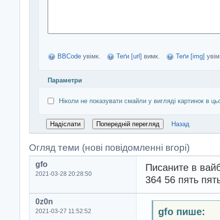
BBCode
увімк.
Теґи [url]
вимк.
Теґи [img]
увім
Параметри
Ніколи не показувати смайли у вигляді картинок в ць
Назад
Огляд теми (нові повідомленні вгорі)
gfo
Писаните в вайб
2021-03-28 20:28:50
364 56 пять пят
0z0n
gfo пише:
2021-03-27 11:52:52