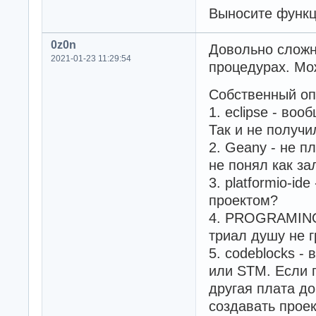
Выносите функц
0z0n
Довольно сложн
2021-01-23 11:29:54
процедурах. Мож
Собственный оп
1. eclipse - во
Так и не получи
2. Geany - не п
не понял как за
3. platformio-id
проектом?
4. PROGRAMINO 
триал душу не г
5. codeblocks -
или STM. Если п
другая плата до
создавать прое