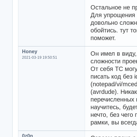
Остальное не п
Для упрощения 
довольно сложн
обойтись. тут т
поможет.
Honey
Он имел в виду,
2021-03-19 19:50:51
сложности прое
От себя ТС мог
писать код без 
(notepad/vi/mced
(avrdude). Никак
перечисленных 
научитесь, буде
нечто, без чего 
рамки, вы всегд
0z0n