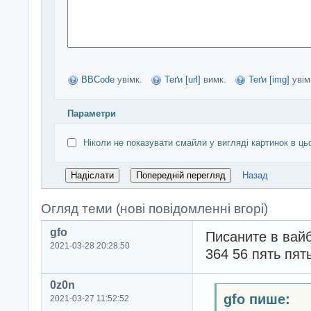
BBCode
увімк.
Теґи [url]
вимк.
Теґи [img]
увім
Параметри
Ніколи не показувати смайли у вигляді картинок в ць
Назад
Огляд теми (нові повідомленні вгорі)
gfo
Писаните в вайб
2021-03-28 20:28:50
364 56 пять пят
0z0n
gfo пише:
2021-03-27 11:52:52