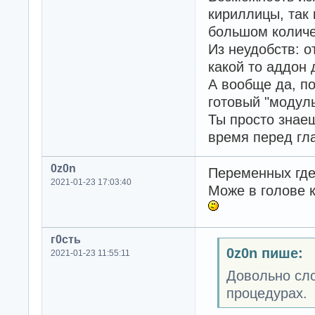
кириллицы, так 
большом количе
Из неудобств: о
какой то аддон 
А вообще да, п
готовый "модуль
Ты просто знаеш
время перед гл
0z0n
Переменных где 
2021-01-23 17:03:40
Може в голове к
г0сть
0z0n пише:
2021-01-23 11:55:11
Довольно сло
процедурах.