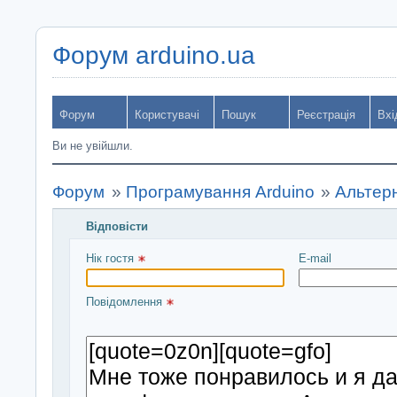
Форум arduino.ua
Форум
Користувачі
Пошук
Реєстрація
Вхі
Ви не увійшли.
Форум
»
Програмування Arduino
»
Альтерн
Відповісти
Введіть повідомлення і натисніть Надіслати
Нік гостя 
E-mail
Повідомлення 