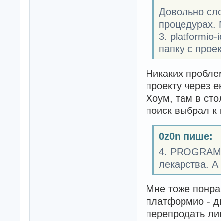
Довольно сло
процедурах. 
3. platformio
папку с прое
Никаких пробле
проекту через 
Хоум, там в сто
поиск выбрал к 
0z0n пише:
4. PROGRAMI
лекарства. А 
Мне тоже понрав
платформио - д
перепродать лиц