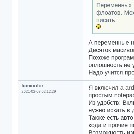
Переменных г
флоатов. Мож
писать
А переменные н
Десяток масив
Похоже програм
оплошность не 
Надо учится про
luminofor
Я включил а ard
2021-02-08 02:12:29
простым notepa
Из удобств: Вк
нужно искать в 
Также есть авто
кода и прочие 
Возможность из