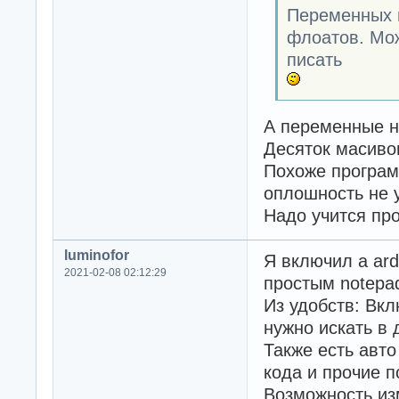
Переменных г
флоатов. Мож
писать
А переменные н
Десяток масив
Похоже програм
оплошность не 
Надо учится про
luminofor
Я включил а ard
2021-02-08 02:12:29
простым notepa
Из удобств: Вк
нужно искать в 
Также есть авто
кода и прочие 
Возможность из