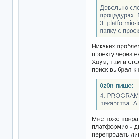
Довольно сло
процедурах. 
3. platformio
папку с прое
Никаких пробле
проекту через 
Хоум, там в сто
поиск выбрал к 
0z0n пише:
4. PROGRAMI
лекарства. А 
Мне тоже понрав
платформио - д
перепродать лиц