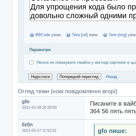
BBCode
увімк.
Теґи [url]
вимк.
Теґи [img]
увім
Параметри
Ніколи не показувати смайли у вигляді картинок в ць
Назад
Огляд теми (нові повідомленні вгорі)
gfo
Писаните в вайб
2021-03-28 20:28:50
364 56 пять пят
0z0n
gfo пише:
2021-03-27 11:52:52