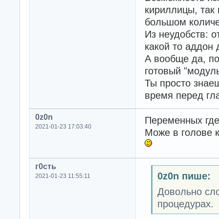
кириллицы, так 
большом количе
Из неудобств: о
какой то аддон 
А вообще да, п
готовый "модуль
Ты просто знаеш
время перед гл
0z0n
Переменных где 
2021-01-23 17:03:40
Може в голове к
г0сть
0z0n пише:
2021-01-23 11:55:11
Довольно сло
процедурах.