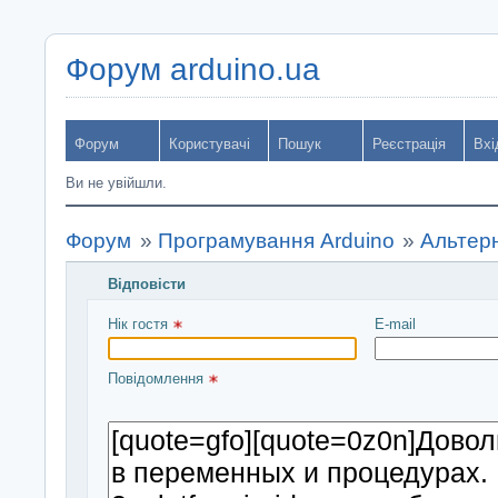
Форум arduino.ua
Форум
Користувачі
Пошук
Реєстрація
Вхі
Ви не увійшли.
Форум
»
Програмування Arduino
»
Альтерн
Відповісти
Введіть повідомлення і натисніть Надіслати
Нік гостя 
E-mail
Повідомлення 