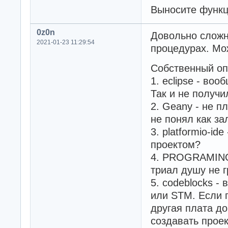
Выносите функц
0z0n
Довольно сложн
2021-01-23 11:29:54
процедурах. Мож
Собственный оп
1. eclipse - во
Так и не получи
2. Geany - не п
не понял как за
3. platformio-id
проектом?
4. PROGRAMINO 
триал душу не г
5. codeblocks -
или STM. Если п
другая плата до
создавать прое