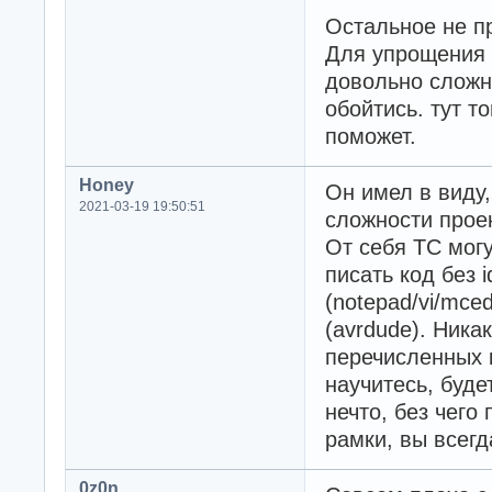
Остальное не п
Для упрощения 
довольно сложн
обойтись. тут т
поможет.
Honey
Он имел в виду,
2021-03-19 19:50:51
сложности прое
От себя ТС мог
писать код без 
(notepad/vi/mced
(avrdude). Никак
перечисленных 
научитесь, буде
нечто, без чего 
рамки, вы всегд
0z0n