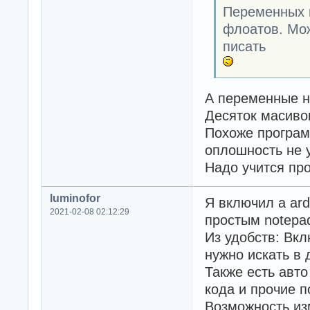
Переменных г
флоатов. Мож
писать
А переменные н
Десяток масив
Похоже програм
оплошность не 
Надо учится про
luminofor
Я включил а ard
2021-02-08 02:12:29
простым notepa
Из удобств: Вк
нужно искать в 
Также есть авто
кода и прочие 
Возможность из