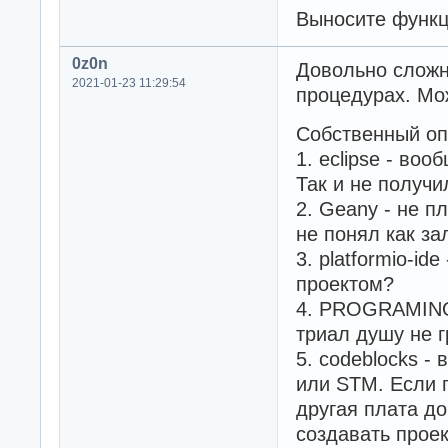
Выносите функц
0z0n
Довольно сложн
2021-01-23 11:29:54
процедурах. Мож
Собственный оп
1. eclipse - во
Так и не получи
2. Geany - не п
не понял как за
3. platformio-id
проектом?
4. PROGRAMINO 
триал душу не г
5. codeblocks -
или STM. Если п
другая плата до
создавать прое