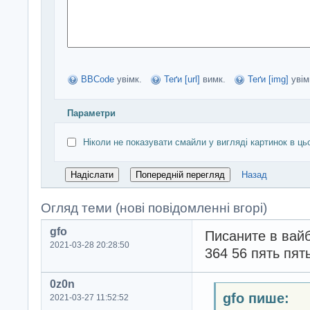
BBCode
увімк.
Теґи [url]
вимк.
Теґи [img]
увім
Параметри
Ніколи не показувати смайли у вигляді картинок в ць
Назад
Огляд теми (нові повідомленні вгорі)
gfo
Писаните в вайб
2021-03-28 20:28:50
364 56 пять пят
0z0n
gfo пише:
2021-03-27 11:52:52