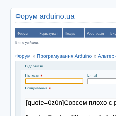
Форум arduino.ua
Форум
Користувачі
Пошук
Реєстрація
Вхі
Ви не увійшли.
Форум
»
Програмування Arduino
»
Альтерн
Відповісти
Введіть повідомлення і натисніть Надіслати
Нік гостя 
E-mail
Повідомлення 