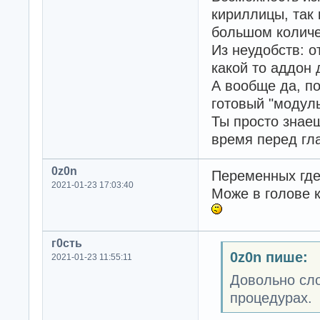
кириллицы, так 
большом количе
Из неудобств: о
какой то аддон 
А вообще да, п
готовый "модуль
Ты просто знаеш
время перед гл
0z0n
Переменных где 
2021-01-23 17:03:40
Може в голове к
г0сть
0z0n пише:
2021-01-23 11:55:11
Довольно сло
процедурах.