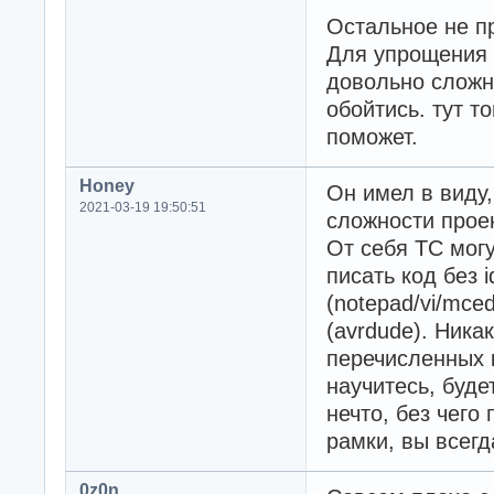
Остальное не п
Для упрощения 
довольно сложн
обойтись. тут т
поможет.
Honey
Он имел в виду,
2021-03-19 19:50:51
сложности прое
От себя ТС мог
писать код без 
(notepad/vi/mced
(avrdude). Никак
перечисленных 
научитесь, буде
нечто, без чего 
рамки, вы всегд
0z0n