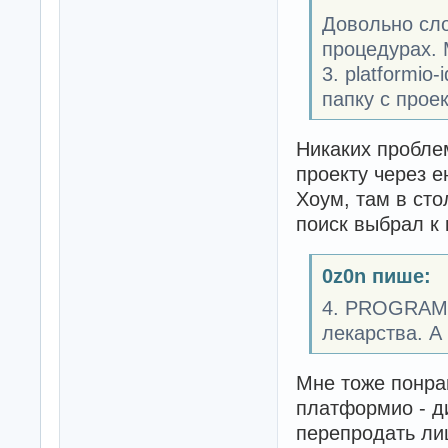
Довольно сло
процедурах. 
3. platformio
папку с прое
Никаких пробле
проекту через 
Хоум, там в сто
поиск выбрал к 
0z0n пише:
4. PROGRAMI
лекарства. А 
Мне тоже понрав
платформио - д
перепродать лиц