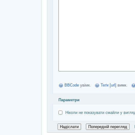
BBCode
увімк.
Теґи [url]
вимк.
Параметри
Ніколи не показувати смайли у вигля