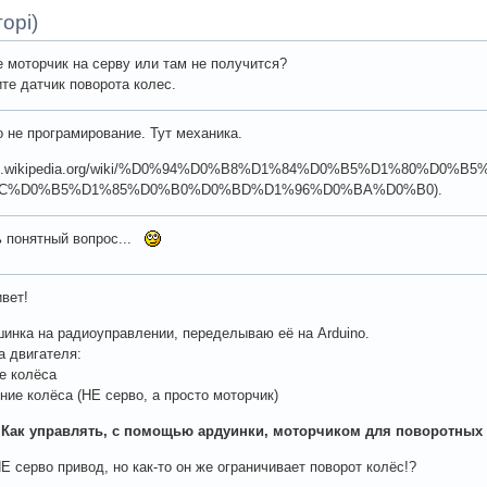
орі)
 моторчик на серву или там не получится?
те датчик поворота колес.
о не програмирование. Тут механика.
//uk.wikipedia.org/wiki/%D0%94%D0%B8%D1%84%D0%B5%D1%80%D
C%D0%B5%D1%85%D0%B0%D0%BD%D1%96%D0%BA%D0%B0).
ь понятный вопрос...
вет!
инка на радиоуправлении, переделываю её на Arduino.
а двигателя:
ие колёса
дние колёса (НЕ серво, а просто моторчик)
 Как управлять, с помощью ардуинки, моторчиком для поворотных
Е серво привод, но как-то он же ограничивает поворот колёс!?