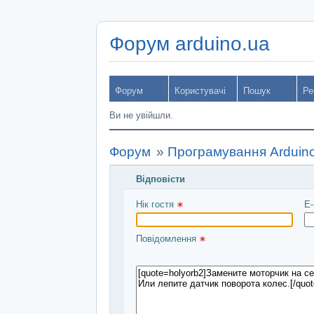
Форум arduino.ua
Форум
Користувачі
Пошук
Ре
Ви не увійшли.
Форум
»
Програмування Arduin
Відповісти
Введіть повідомлення і натисніть Над
Нік гостя 
E-
Повідомлення 