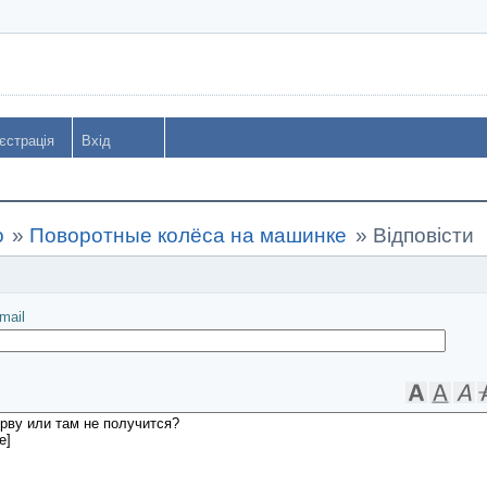
єстрація
Вхід
o
»
Поворотные колёса на машинке
»
Відповісти
іслати
mail