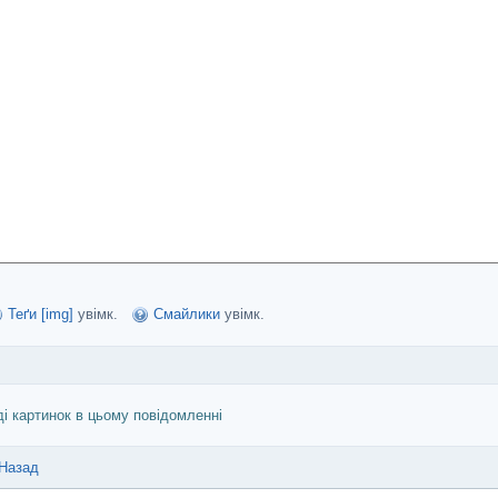
Теґи [img]
увімк.
Смайлики
увімк.
ді картинок в цьому повідомленні
Назад