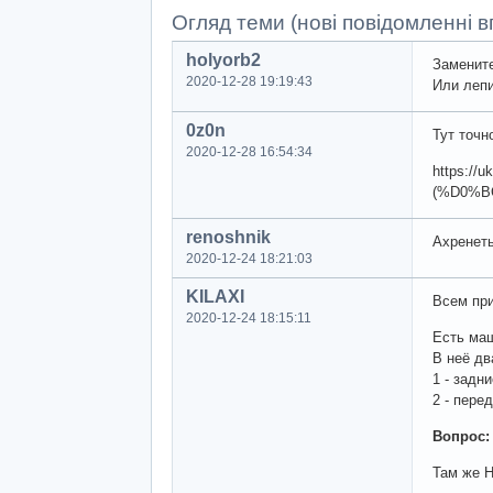
Огляд теми (нові повідомленні вг
holyorb2
Замените
2020-12-28 19:19:43
Или лепи
0z0n
Тут точн
2020-12-28 16:54:34
https:
(%D0%B
renoshnik
Ахренет
2020-12-24 18:21:03
KILAXI
Всем при
2020-12-24 18:15:11
Есть маш
В неё дв
1 - задн
2 - пере
Вопрос:
Там же Н