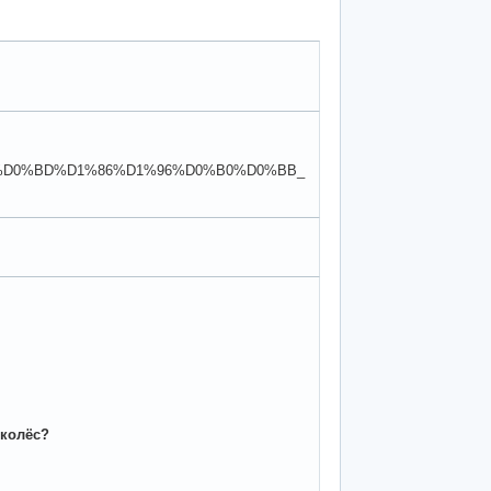
0%B5%D0%BD%D1%86%D1%96%D0%B0%D0%BB_
 колёс?