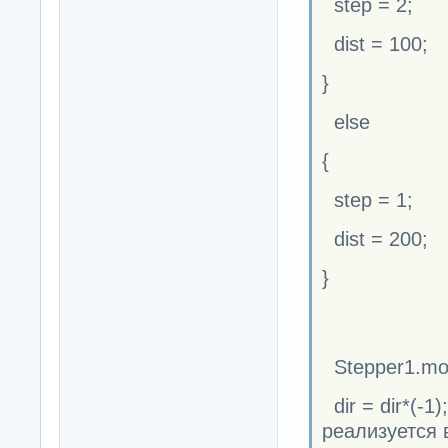
step = 2;
dist = 100;
}
else
{
step = 1;
dist = 200;
}
Stepper1.move
dir = dir*(-1
реализуется