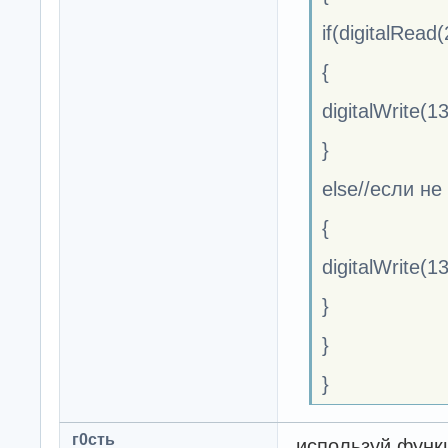
if(digitalRea
{
digitalWrite(
}
else//если не
{
digitalWrite
}
}
}
г0сть
используй фун