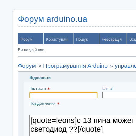
Форум arduino.ua
Форум
Користувачі
Пошук
Реєстрація
Вхі
Ви не увійшли.
Форум
»
Програмування Arduino
»
управл
Відповісти
Введіть повідомлення і натисніть Надіслати
Нік гостя 
E-mail
Повідомлення 