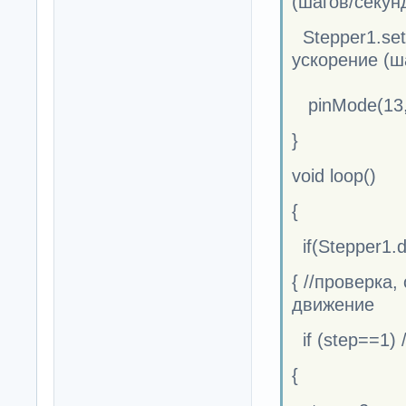
(шагов/секун
Stepper1.set
ускорение (ш
pinMode(13,
}
void loop()
{
if(Stepper1.
{ //проверка
движение
if (step==1) 
{