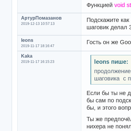
Функцией
void s
АртурПомазанов
Подскажите как 
2019-12-13 10:57:13
шаговик делал 3
leons
Гость он же Goo
2019-11-17 18:16:47
Kaka
leons пише:
2019-11-17 16:15:23
продолжение 
шаговика с 
Если бы ты не д
бы сам по подск
бы, и этого воп
Ты же предпочёл
нихера не понял