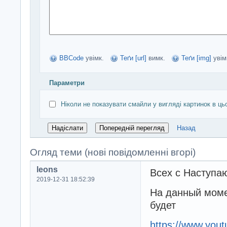
BBCode
увімк.
Теґи [url]
вимк.
Теґи [img]
увім
Параметри
Ніколи не показувати смайли у вигляді картинок в ць
Назад
Огляд теми (нові повідомленні вгорі)
leons
Всех с Наступ
2019-12-31 18:52:39
На данный момен
будет
https://www.yo