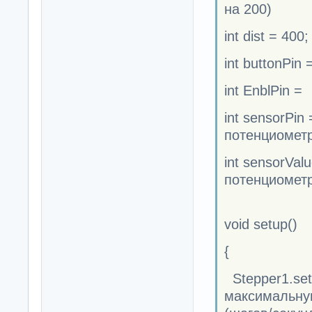
на 200)
int dist = 400
int buttonPin
int EnblPin 
int sensorPi
потенциомет
int sensorVal
потенциомет
void setup()
{
Stepper1.set
максимальную