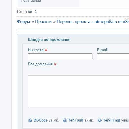
Неактивний
Сторінки
1
Форум
»
Проекти
»
Перенос проекта з atmega8a в stm8
Швидке повідомлення
Введіть повідомлення і натисніть Надіслати
Нік гостя 
E-mail
Повідомлення 
BBCode
увімк.
Теґи [url]
вимк.
Теґи [img]
увім