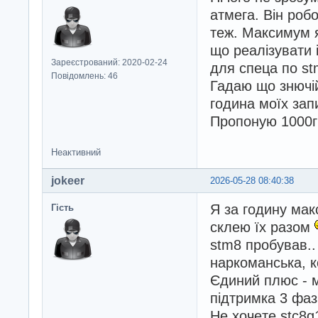
атмега. Він робо
теж. Максимум я
що реалізувати 
Зареєстрований: 2020-02-24
для спеца по st
Повідомлень: 46
Гадаю що знючій
година моїх зап
Пропоную 1000г
Неактивний
jokeer
2026-05-28 08:40:38
Я за годину мак
Гість
склею їх разом
stm8 пробував.. 
наркоманська, к
Єдиний плюс - 
підтримка 3 фаз
Не хочeте stc8g