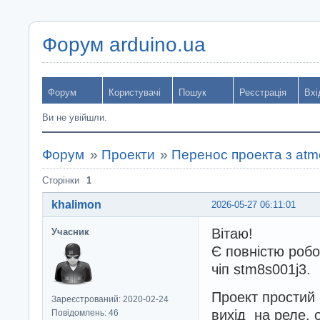
Форум arduino.ua
Форум
Користувачі
Пошук
Реєстрація
Вхі
Ви не увійшли.
Форум
»
Проекти
»
Перенос проекта з atm
Сторінки
1
khalimon
2026-05-27 06:11:01
Вітаю!
Учасник
Є повністю робо
чіп stm8s001j3.
Проект простий 
Зареєстрований: 2020-02-24
вихід на реле, 
Повідомлень: 46