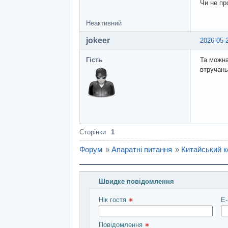
Чи не пр
Неактивний
jokeer
2026-05-
Гість
Та можн
втручань
Сторінки
1
Форум
»
Апаратні питання
»
Китайський к
Швидке повідомлення
Введіть повідомлення і натисніть Над
Нік гостя 
E-
Повідомлення 