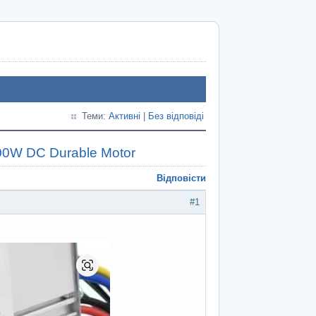
Теми:
Активні
|
Без відповіді
00W DC Durable Motor
Відповісти
#1