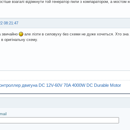
остіше взагалі відімкнути той генератор пили з компаратором, а мостом 
22 08:21:47
а звичайно
але лізти в силовуху без схеми не дуже хочеться. Хто зна
 в оригінальну схему.
онтроллер двигуна DC 12V-60V 70A 4000W DC Durable Motor
іслати
mail