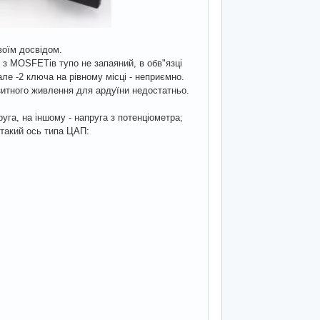
оїм досвідом.
 з MOSFETів тупо не запаяний, в обв"язці
ле -2 ключа на рівному місці - неприємно.
азитного живлення для ардуїни недостатньо.
уга, на іншому - напруга з потенціометра;
 такий ось типа ЦАП: