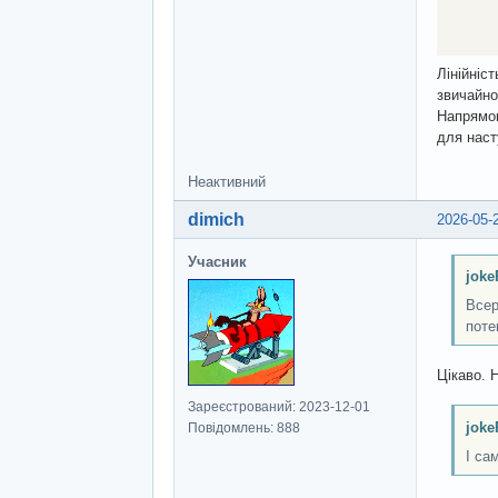
Лінійніст
звичайно
Напрямок
для наст
Неактивний
dimich
2026-05-
Учасник
joke
Всер
поте
Цікаво. 
Зареєстрований: 2023-12-01
joke
Повідомлень: 888
І са