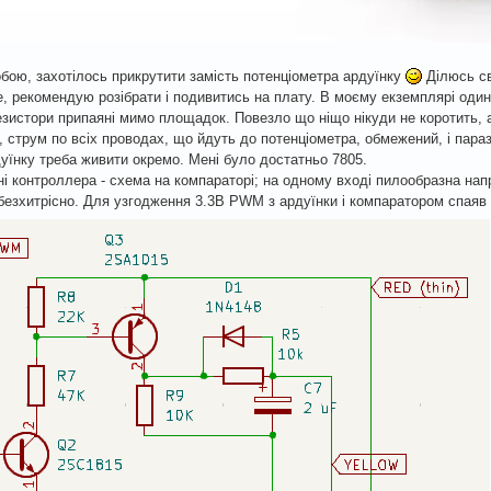
обою, захотілось прикрутити замість потенціометра ардуїнку
Ділюсь св
, рекомендую розібрати і подивитись на плату. В моєму екземплярі один
езистори припаяні мимо площадок. Повезло що ніщо нікуди не коротить, а
, струм по всіх проводах, що йдуть до потенціометра, обмежений, і пар
уїнку треба живити окремо. Мені було достатньо 7805.
і контроллера - схема на компараторі; на одному вході пилообразна напр
 безхитрісно. Для узгодження 3.3В PWM з ардуїнки і компаратором спаяв