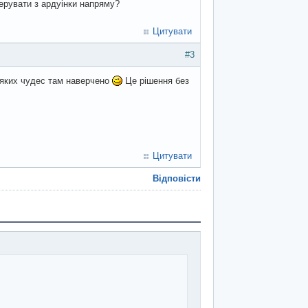
керувати з ардуінки напряму?
Цитувати
#3
 яких чудес там наверчено
Це рішення без
Цитувати
Відповісти