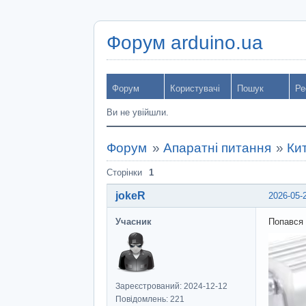
Форум arduino.ua
Форум
Користувачі
Пошук
Ре
Ви не увійшли.
Форум
»
Апаратні питання
»
Ки
Сторінки
1
jokeR
2026-05-
Учасник
Попався 
Зареєстрований: 2024-12-12
Повідомлень: 221