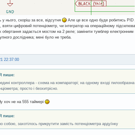
ь у нього, скоріш за все, відсутня
Але це все одно буде робитись PID 
, взяти цифровий потенціометр, чи інтегратор на операційному підсилюв
 обертання задається мостом на 2 реле; замінити тумблер електронним
упного дослідника; мені було не треба.
21 22:37:00
R пише:
едині контроллера - схема на компараторі; на одному вході пилообразна 
нціометра; просто і безхитрісно.
Ну хоч не на 555 таймері
R пише:
мо собою, захотілось прикрутити замість потенціометра ардуїнку