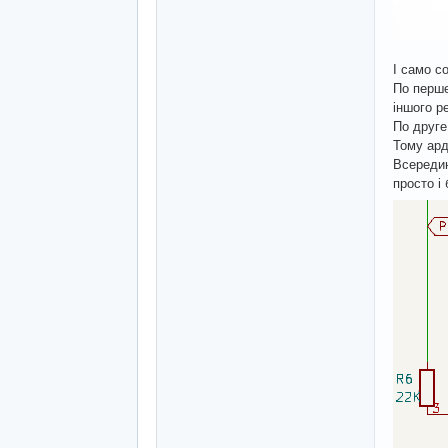
І само с
По перше
іншого р
По друге
Тому ард
Всередин
просто і