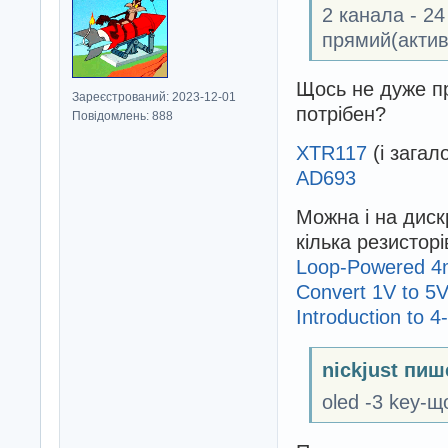
2 канала - 2
прямий(актив
Щось не дуже пр
Зареєстрований: 2023-12-01
потрібен?
Повідомлень: 888
XTR117
(і зага
AD693
Можна і на диск
кілька резисторі
Loop-Powered 4m
Convert 1V to 5
Introduction to 
nickjust пиш
oled -3 key-