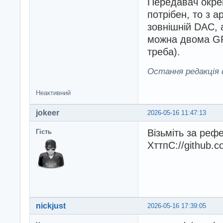
Передавач окре
потрібен, то з 
зовнішній DAC, 
можна двома GP
треба).
Остання редакція d
Неактивний
jokeer
2026-05-16 11:47:13
Візьміть за реф
Гість
ХттпС://github.c
nickjust
2026-05-16 17:39:05