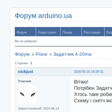
Форум arduino.ua
Форум
Користувачі
Пошук
Реєстрація
Вхі
Ви не увійшли.
Форум
»
Різне
»
Задатчик 4-20ma
Сторінки
1
nickjust
2026-05-15 19:29:31
Вітаю!
Учасник
Потрібен Задатч
Хтось таке роби
Схему і скетч м
Зареєстрований: 2024-06-13