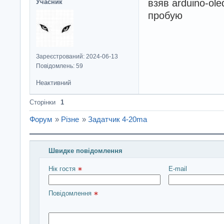
взяв arduino-o
Учасник
пробую
Зареєстрований: 2024-06-13
Повідомлень: 59
Неактивний
Сторінки
1
Форум
»
Різне
»
Задатчик 4-20ma
Швидке повідомлення
Введіть повідомлення і натисніть Надіслати
Нік гостя 
E-mail
Повідомлення 