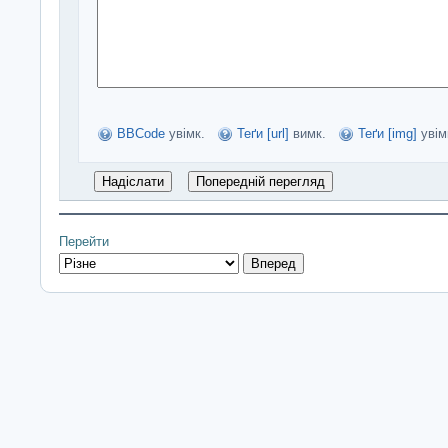
BBCode
увімк.
Теґи [url]
вимк.
Теґи [img]
увім
Перейти