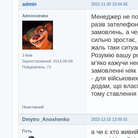
admin
2022-11-30 19:04:56
Менеджер не по
Administrator
разів зателефон
замовлень, а чер
сильно зростає, 
жаль таки ситуа
Розумію вашу ро
З Київ
Зареєстрований: 2014-06-09
м'яко кажучи не
Повідомлень: 73
замовленні ніяк
- для військови
додам, що власн
тому ставлення 
Неактивний
Dmytro_Anoshenko
2022-12-15 13:05:01
а чи є хто живи
Гість