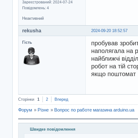
Зареєстрований: 2024-07-24
Повідомлень: 4
Неактивний
rekusha
2024-09-20 18:52:57
пробував зроби
Гість
наполягала на р
найближчі відді
робот на тій ст
якщо поштомат б
Сторінки
1
2
Вперед
Форум
»
Різне
»
Вопрос по работе магазина arduino.ua
Швидке повідомлення
Введіть повідомлення і натисніть Надіслати