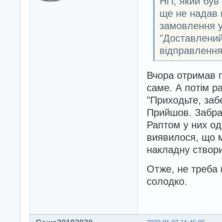
НП, який був
ще не надав 
замовлення у
"Доставлений
відправленн
Вчора отримав п
саме. А потім 
"Приходьте, забер
Прийшов. Забрав
Раптом у них од
виявилося, що м
накладну створ
Отже, не треба 
солодко.