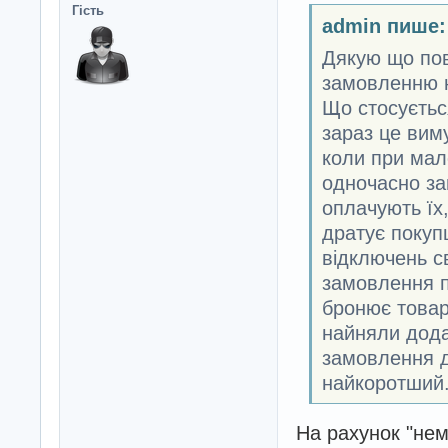
Гість
admin пише:
Дякую що пов
замовленню н
Що стосуєтьс
зараз це вим
коли при мало
одночасно зам
оплачують їх
дратує покуп
відключень св
замовлення п
бронює товари
найняли дода
замовлення д
найкоротший
На рахунок "нем