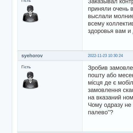
Заказывал конт
Гість
приняли очень 
выслали молние
всему коллекти
здоровья вам и
syehorov
2022-11-23 10:30:24
Зробив замовлен
Гість
пошту або месен
місця де є мобі
замовлення ска
на вказаний ном
Чому одразу не 
палево"?