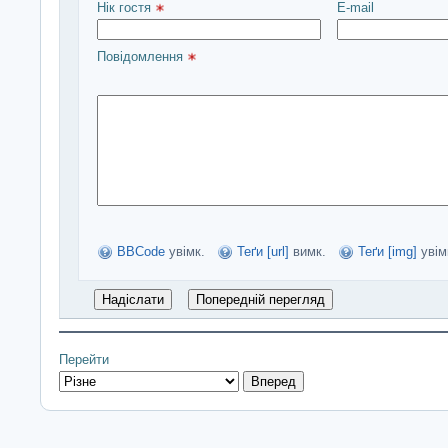
Нік гостя 
E-mail
Повідомлення 
BBCode
увімк.
Теґи [url]
вимк.
Теґи [img]
увім
Перейти