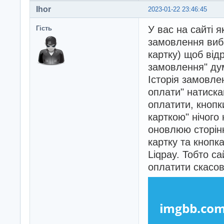
Ihor
2023-01-22 23:46:45
У вас на сайті 
Гість
замовлення виб
картку) щоб ві
замовлення" ду
Історія замовле
оплати" натиска
оплатити, кнопк
карткою" нічого
оновлюю сторінк
картку та кнопк
Liqpay. Тобто с
оплатити скасо