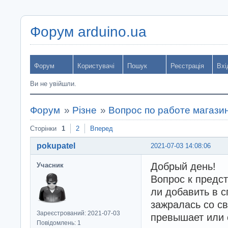
Форум arduino.ua
Форум
Користувачі
Пошук
Реєстрація
Вхі
Ви не увійшли.
Форум
»
Різне
»
Вопрос по работе магазин
Сторінки
1
2
Вперед
pokupatel
2021-07-03 14:08:06
Добрый день!
Учасник
Вопрос к предст
ли добавить в с
зажралась со с
Зареєстрований: 2021-07-03
превышает или 
Повідомлень: 1