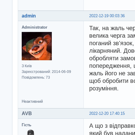
admin
2022-12-19 00:03:36
Так, на жаль че
Administrator
велика черга за
поганий зв'язок
лікарняний. Дов
обробляти замо
попередження, 
З Київ
Зареєстрований: 2014-06-09
жаль його не за
Повідомлень: 73
щоб обробити в
розуміння.
Неактивний
AVB
2022-12-20 17:40:15
А що з відправк
Гість
який був надани