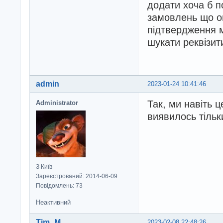
додати хоча б п
замовлень що оп
підтвердження м
шукати реквізи
admin
2023-01-24 10:41:46
Так, ми навіть 
Administrator
виявилось тільки
З Київ
Зареєстрований: 2014-06-09
Повідомлень: 73
Неактивний
Tim_M
2023-02-08 22:48:26