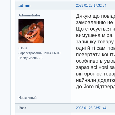
admin
2023-01-23 17:32:34
Дякую що повід
Administrator
замовленню не 
Що стосується н
вимушена міра, 
залишку товару 
одні й ті самі т
З Київ
Зареєстрований: 2014-06-09
повертати кошти
Повідомлень: 73
особливо в умов
зараз всі нові 
він бронює това
найняли додатк
до його підтве
Неактивний
Ihor
2023-01-23 23:51:44