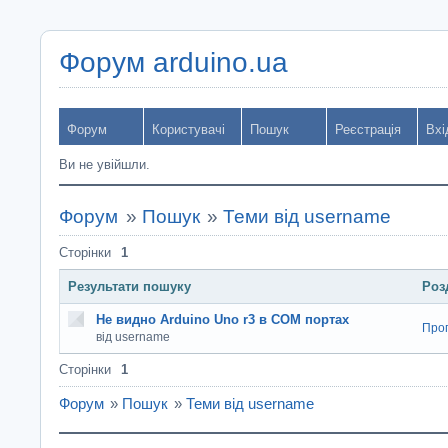
Форум arduino.ua
Форум
Користувачі
Пошук
Реєстрація
Вхі
Ви не увійшли.
Форум
»
Пошук
»
Теми від username
Сторінки
1
Результати пошуку
Роз
Не видно Arduino Uno r3 в COM портах
Прог
від username
Сторінки
1
Форум
»
Пошук
»
Теми від username